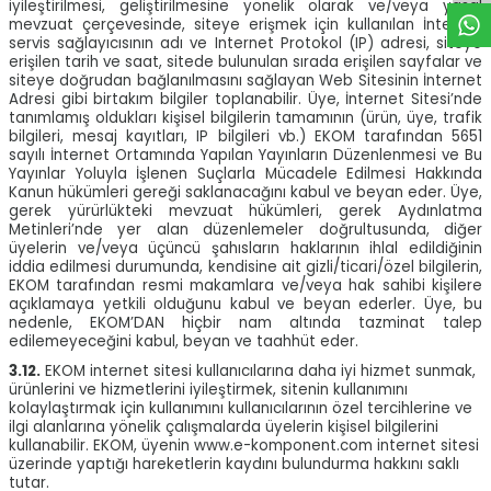
iyileştirilmesi, geliştirilmesine yönelik olarak ve/veya yasal
mevzuat çerçevesinde, siteye erişmek için kullanılan İnternet
servis sağlayıcısının adı ve Internet Protokol (IP) adresi, siteye
erişilen tarih ve saat, sitede bulunulan sırada erişilen sayfalar ve
siteye doğrudan bağlanılmasını sağlayan Web Sitesinin İnternet
Adresi gibi birtakım bilgiler toplanabilir. Üye, İnternet Sitesi’nde
tanımlamış oldukları kişisel bilgilerin tamamının (ürün, üye, trafik
bilgileri, mesaj kayıtları, IP bilgileri vb.) EKOM tarafından 5651
sayılı İnternet Ortamında Yapılan Yayınların Düzenlenmesi ve Bu
Yayınlar Yoluyla İşlenen Suçlarla Mücadele Edilmesi Hakkında
Kanun hükümleri gereği saklanacağını kabul ve beyan eder. Üye,
gerek yürürlükteki mevzuat hükümleri, gerek Aydınlatma
Metinleri’nde yer alan düzenlemeler doğrultusunda, diğer
üyelerin ve/veya üçüncü şahısların haklarının ihlal edildiğinin
iddia edilmesi durumunda, kendisine ait gizli/ticari/özel bilgilerin,
EKOM tarafından resmi makamlara ve/veya hak sahibi kişilere
açıklamaya yetkili olduğunu kabul ve beyan ederler. Üye, bu
nedenle, EKOM’DAN hiçbir nam altında tazminat talep
edilemeyeceğini kabul, beyan ve taahhüt eder.
3.12.
EKOM internet sitesi kullanıcılarına daha iyi hizmet sunmak,
ürünlerini ve hizmetlerini iyileştirmek, sitenin kullanımını
kolaylaştırmak için kullanımını kullanıcılarının özel tercihlerine ve
ilgi alanlarına yönelik çalışmalarda üyelerin kişisel bilgilerini
kullanabilir. EKOM, üyenin www.e-komponent.com internet sitesi
üzerinde yaptığı hareketlerin kaydını bulundurma hakkını saklı
tutar.