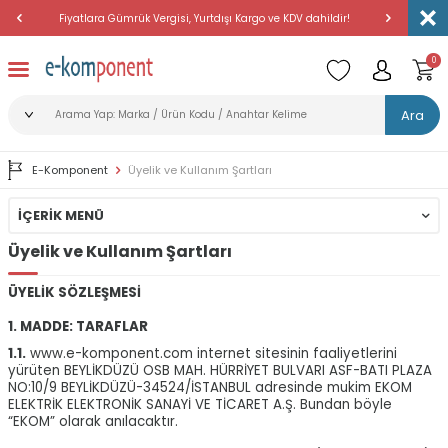
Fiyatlara Gümrük Vergisi, Yurtdışı Kargo ve KDV dahildir!
Amerika'dan 
0
Ara
E-Komponent
Üyelik ve Kullanım Şartları
İÇERIK MENÜ
Üyelik ve Kullanım Şartları
ÜYELİK SÖZLEŞMESİ
1. MADDE: TARAFLAR
1.1.
www.e-komponent.com internet sitesinin faaliyetlerini
yürüten BEYLİKDÜZÜ OSB MAH. HÜRRİYET BULVARI ASF-BATI PLAZA
NO:10/9 BEYLİKDÜZÜ-34524/İSTANBUL adresinde mukim EKOM
ELEKTRİK ELEKTRONİK SANAYİ VE TİCARET A.Ş. Bundan böyle
“EKOM” olarak anılacaktır.