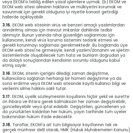
veya EKOM’a tebliğ edilen yasal işlemlere uymak; (b) EKOM ve
EKOM web sitesi ailesinin haklarını ve mülkiyetini korumak ve
savunmak için gerekli olduğuna iyi niyetle kanaat getirdiği
hallerde açıklayabilir.
3.15.
EKOM web sitesinin virüs ve benzeri amaçlı yazılımlardan
arındırılmış olması için mevcut imkanlar dahilinde tedbir
alınmıştır. Bunun yanında nihai güvenliğin sağlanması için
kullanıcının, kendi virüs koruma sistemini tedarik etmesi ve
gerekli korunmayı sağlaması gerekmektedir. Bu bağlamda üye
EKOM web sitesi'ne girmesiyle, kendi yazılım/donanım ve işletim
sistemlerinde oluşabilecek tüm hata ve bunların doğrudan ya
da dolaylı sonuçlarından kendisinin sorumlu olduğunu kabul
etmiş sayılır.
3.16.
EKOM, sitenin içeriğini dilediği zaman değiştirme,
kullanıcılara sağlanan herhangi bir hizmeti değiştirme ya da
sona erdirme veya EKOM web sitesinde kayıtlı kullanıcı bilgi ve
verilerini silme hakkını saklı tutar.
3.17.
EKOM, üyelik sözleşmesinin koşullarını hiçbir şekil ve surette
ön ihbara ve ihtara gerek kalmaksızın her zaman değiştirebilir,
güncelleyebilir veya iptal edebilir. Değiştirilen, güncellenen ya
da yürürlükten kaldırılan her hüküm, yayın tarihinde tüm üyeler
bakımından hüküm ifade edecektir.
3.18.
Taraflar, EKOM'a ait tüm bilgisayar kayıtlarının tek ve
gerçek münhasır delil olarak, HMK (Hukuk Muhakemeleri Kanunu)