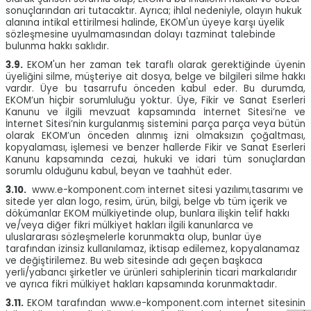
sonuçlarından ari tutacaktır. Ayrıca; ihlal nedeniyle, olayın hukuk
alanına intikal ettirilmesi halinde, EKOM'un üyeye karşı üyelik
sözleşmesine uyulmamasından dolayı tazminat talebinde
bulunma hakkı saklıdır.
3.9.
EKOM'un her zaman tek taraflı olarak gerektiğinde üyenin
üyeliğini silme, müşteriye ait dosya, belge ve bilgileri silme hakkı
vardır. Üye bu tasarrufu önceden kabul eder. Bu durumda,
EKOM’un hiçbir sorumluluğu yoktur. Üye, Fikir ve Sanat Eserleri
Kanunu ve ilgili mevzuat kapsamında İnternet Sitesi’ne ve
İnternet Sitesi’nin kurgulanmış sistemini parça parça veya bütün
olarak EKOM’un önceden alınmış izni olmaksızın çoğaltması,
kopyalaması, işlemesi ve benzer hallerde Fikir ve Sanat Eserleri
Kanunu kapsamında cezai, hukuki ve idari tüm sonuçlardan
sorumlu olduğunu kabul, beyan ve taahhüt eder.
3.10.
www.e-komponent.com internet sitesi yazılımı,tasarımı ve
sitede yer alan logo, resim, ürün, bilgi, belge vb tüm içerik ve
dökümanlar EKOM mülkiyetinde olup, bunlara ilişkin telif hakkı
ve/veya diğer fikri mülkiyet hakları ilgili kanunlarca ve
uluslararası sözleşmelerle korunmakta olup, bunlar üye
tarafından izinsiz kullanılamaz, iktisap edilemez, kopyalanamaz
W
h
t
a
p
p
D
e
s
e
H
a
t
t
ve değiştirilemez. Bu web sitesinde adı geçen başkaca
yerli/yabancı şirketler ve ürünleri sahiplerinin ticari markalarıdır
ve ayrıca fikri mülkiyet hakları kapsamında korunmaktadır.
3.11.
EKOM tarafından www.e-komponent.com internet sitesinin