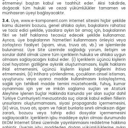
etmemeyi baştan kabul ve taahhüt eder. Aksi takdirde,
doğacak tüm hukuki ve cezai yükümlülükler tamamen ve
münhasıran üyeyi bağlayacaktır.
3.4.
Üye, www.e-komponent.com internet sitesini hiçbir şekilde
kamu düzenini bozucu, genel ahlaka aykırı, başkalarını rahatsız
ve taciz edici şekilde, yasalara aykırı bir amaç için, başkalarının
fikri ve telif haklarına tecavüz edecek şekilde kullanamaz.
Ayrıca, üye başkalarının hizmetleri kullanmasını önleyici veya
zorlaştırıcı faaliyet (spam, virus, truva atı, vb.) ve işlemlerde
bulunamaz. Üye Site üzerinde sağladığı yorum, iletişim ve
sorular dahil olmak üzere tüm içeriklerin hukuka ve ahlaka uygun
olmasını sağlayacağını kabul eder. (i) İçeriklerin üçüncü kişilerin
özel hayatının gizliliğine aykırılık oluşturmamasını, kişilik haklarını
ihlal etmemesini, üçüncü kişilerin kişisel bilgilerini ihtiva
etmemesini, (ii) İntihara yönlendirme, çocukların cinsel istismarı,
uyuşturucu veya uyarıcı madde kullanılmasını kolaylaştırma,
sağlık için tehlikeli madde temini müstehcenlik, fuhuş, kumar
oynanması için yer ve imkân sağlama suçları ve Atatürk
Aleyhine İşlenen Suçlar Hakkında Kanunda yer alan suçlar dahil
Türkiye Cumhuriyeti mevzuatında suç olarak kabul edilen fiillerin
unsurlarını oluşturmamasını, siyasi propaganda içermemesini,
(iii) virüs, truva atı, spam ve fakat bunlarla sınırlı olmaksızın diğer
zararlı, bozucu veya tahrip edici dosyalar içermemesini
sağlayacaktır. İçeriklerin işbu maddeye aykırı olması durumunda
EKOM İnternet Sitesi üzerinde yayınlanmasını reddetme hakkına
sahiptir. Üye’nin işbu maddeden doğan yükümlülüklerine aykırı