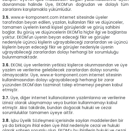
davranması halinde Üye, EKOM’un doğrudan ve dolaylı tüm
zararlarını karşılamakla yükümlüdür.
3.5.
www.e-komponent.com internet sitesinde üyeler
tarafından beyan edilen, yazılan, kullanılan fikir ve düşünceler,
tamamen üyelerin kendi kişisel görüşleridir ve görüş sahibini
bağlar. Bu görüş ve düşüncelerin EKOM'la hiçbir ilgi ve bağlantısı
yoktur. EKOM'un üyenin beyan edeceği fikir ve görüşler
nedeniyle üçüncü kişilerin uğrayabileceği zararlardan ve üçüncü
kişilerin beyan edeceği fikir ve görüşler nedeniyle üyenin
uğrayabileceği zararlardan dolayı herhangi bir sorumluluğu
bulunmamaktadır.
3.6.
EKOM, üye verilerinin yetkisiz kişilerce okunmasından ve üye
yazılım ve verilerine gelebilecek zararlardan dolayı sorumlu
olmayacaktır. Üye, www.e-komponent.com internet sitesinin
kullanılmasından dolayı uğrayabileceği herhangi bir zarar
yüzünden EKOM'dan tazminat talep etmemeyi peşinen kabul
etmiştir.
3.7.
Üye, diğer internet kullanıcılarının yazılımlarına ve verilerine
izinsiz olarak ulaşmamayı veya bunları kullanmamayı kabul
etmiştir. Aksi takdirde, bundan doğacak hukuki ve cezai
sorumluluklar tamamen üyeye aittir.
3.8.
İşbu Üyelik Sözleşmesi içerisinde sayılan maddelerden bir
ya da birkaçını ihlal eden üye ihlal nedeniyle cezai ve hukuki
olarak şahsen sorumlu olup, EKOM’u bu ihlallerin hukuki ve cezai