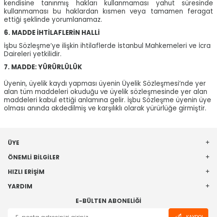
kendisine tanınmış hakları kullanmaması yahut süresinde
kullanmaması bu haklardan kısmen veya tamamen feragat
ettiği şeklinde yorumlanamaz.
6. MADDE İHTİLAFLERİN HALLİ
İşbu Sözleşme’ye ilişkin ihtilaflerde İstanbul Mahkemeleri ve İcra
Daireleri yetkilidir.
7. MADDE: YÜRÜRLÜLÜK
Üyenin, üyelik kaydı yapması üyenin Üyelik Sözleşmesi’nde yer
alan tüm maddeleri okuduğu ve üyelik sözleşmesinde yer alan
maddeleri kabul ettiği anlamına gelir. İşbu Sözleşme üyenin üye
olması anında akdedilmiş ve karşılıklı olarak yürürlüğe girmiştir.
ÜYE
ÖNEMLI BILGILER
HIZLI ERIŞIM
YARDIM
E-BÜLTEN ABONELIĞI