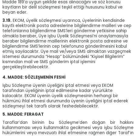
Madde 189’a uygun şekilde esas alınacağını ve söz konusu
kayıtların bir delil sözleşmesi teşkil ettiği hususunu kabul ve
beyan eder.
3.19.
EKOM, üyelik sözleşmesi uyarınca, üyelerinin kendisinde
kayıtlı elektronik posta adreslerine bilgilendirme mailleri ve cep
telefonlarına bilgilendirme SMS’leri gönderme yetkisine sahip
olmakla beraber, Üye işbu Üyelik Sözleşmesi’ni onaylamasıyla
beraber bilgilendirme maillerinin elektronik posta adresine ve
bilgilendirme SMS’lerinin cep telefonuna gönderilmesini kabul
etmiş sayılacaktır. Üye mail ve/veya SMS almaktan vazgeçmek
istemesi durumunda “Hesap” bölümündeki “Kişisel Bilgilerim”
kısmından mail ve SMS gönderim iptal işlemini
gerçekleştirebilecektir.
4. MADDE: SÖZLEŞMENİN FESHİ
İşbu Sözleşme üyenin üyeliğini iptal etmesi veya EKOM
tarafından üyeliğinin iptal edilmesine kadar yürürlükte
kalacaktır. EKOM üyenin üyelik sözleşmesinin herhangi bir
hükmünü ihlal etmesi durumunda üyenin üyeliğini iptal ederek
sözleşmeyi tek taraflı olarak feshedebilecektir.
5. MADDE: FERAGAT
Taraflar’dan birinin bu Sözleşme’den doğan bir hakkını
kullanmaması veya kullanmakta gecikmesi veya işbu Sözleşme
hükümlerini veya mevzuatı ihlal etmesine rağmen diğer Taraf’ın