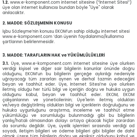
1.2.
www.e-komponent.com internet sitesine (“İnternet Sitesi”)
üye olan internet kullanıcısı bundan böyle "Üye" olarak
anılacaktır.
2. MADDE: SÖZLEŞMENİN KONUSU
İşbu Sözleşme’nin konusu EKOM’un sahip olduğu internet sitesi
www.e-komponent.com ‘dan üyenin faydalanma/kullanma
şartlarının belirlenmesidir.
3. MADDE: TARAFLARIN HAK ve YÜKÜMLÜLÜKLERİ
3.1.
Üye, www.e-komponent.com internet sitesine üye olurken
verdiği kişisel ve diğer sair bilgilerin kanunlar önünde doğru
olduğunu, EKOM’un bu bilgilerin gerçeğe aykırılığı nedeniyle
uğrayacağı tüm zararları aynen ve derhal tazmin edeceğini
beyan ve taahhüt eder. Üye, İnternet Sitesi’ne üye olurken
iletmiş olduğu her türlü bilgi ve içeriğin doğru ve hukuka uygun
olduğunu kabul, beyan ve taahhüt eder. EKOM, EKOM
çalışanlarının ve yöneticilerinin; Üye'lerin iletmiş oldukları
ve/veya değiştirilmiş oldukları bilgi ve içeriklerin doğruluğunu ve
hukuka uygunluğunu araştırma, inceleme ve taahhüt etme
yükümlülüğü ve sorumluluğu bulunmadığı gibi bu bilgilerin
yanlış/hatalı olmasından dolayı ortaya çıkacak hiçbir zarardan
da sorumlu değildir. Üye, üyelik işlemleri sırasında verdiği ad
soyadı, iletişim bilgileri ve ödeme bilgileri gibi bilgiler de dahil
olmak üzere tüm bilgilerin doğru ve eksiksiz olduğunu kabul ve