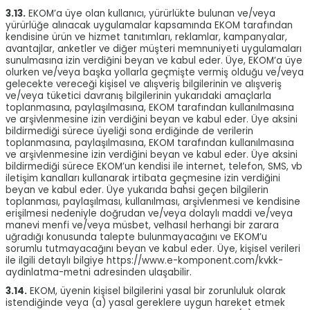
3.13.
EKOM’a üye olan kullanıcı, yürürlükte bulunan ve/veya
yürürlüğe alınacak uygulamalar kapsamında EKOM tarafından
kendisine ürün ve hizmet tanıtımları, reklamlar, kampanyalar,
avantajlar, anketler ve diğer müşteri memnuniyeti uygulamaları
sunulmasına izin verdiğini beyan ve kabul eder. Üye, EKOM’a üye
olurken ve/veya başka yollarla geçmişte vermiş olduğu ve/veya
gelecekte vereceği kişisel ve alışveriş bilgilerinin ve alışveriş
ve/veya tüketici davranış bilgilerinin yukarıdaki amaçlarla
toplanmasına, paylaşılmasına, EKOM tarafından kullanılmasına
ve arşivlenmesine izin verdiğini beyan ve kabul eder. Üye aksini
bildirmediği sürece üyeliği sona erdiğinde de verilerin
toplanmasına, paylaşılmasına, EKOM tarafından kullanılmasına
ve arşivlenmesine izin verdiğini beyan ve kabul eder. Üye aksini
bildirmediği sürece EKOM’un kendisi ile internet, telefon, SMS, vb
iletişim kanalları kullanarak irtibata geçmesine izin verdiğini
beyan ve kabul eder. Üye yukarıda bahsi geçen bilgilerin
toplanması, paylaşılması, kullanılması, arşivlenmesi ve kendisine
erişilmesi nedeniyle doğrudan ve/veya dolaylı maddi ve/veya
manevi menfi ve/veya müsbet, velhasıl herhangi bir zarara
uğradığı konusunda talepte bulunmayacağını ve EKOM’u
sorumlu tutmayacağını beyan ve kabul eder. Üye, kişisel verileri
ile ilgili detaylı bilgiye
https://www.e-komponent.com/kvkk-
aydinlatma-metni
adresinden ulaşabilir.
3.14.
EKOM, üyenin kişisel bilgilerini yasal bir zorunluluk olarak
istendiğinde veya (a) yasal gereklere uygun hareket etmek