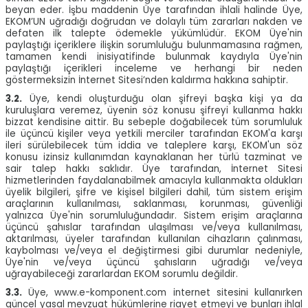
beyan eder. İşbu maddenin Üye tarafından ihlali halinde Üye,
EKOM’UN uğradığı doğrudan ve dolaylı tüm zararları nakden ve
defaten ilk talepte ödemekle yükümlüdür. EKOM Üye'nin
paylaştığı içeriklere ilişkin sorumluluğu bulunmamasına rağmen,
tamamen kendi inisiyatifinde bulunmak kaydıyla Üye'nin
paylaştığı içerikleri inceleme ve herhangi bir neden
göstermeksizin İnternet Sitesi’nden kaldırma hakkına sahiptir.
3.2.
Üye, kendi oluşturduğu olan şifreyi başka kişi ya da
kuruluşlara veremez, üyenin söz konusu şifreyi kullanma hakkı
bizzat kendisine aittir. Bu sebeple doğabilecek tüm sorumluluk
ile üçüncü kişiler veya yetkili merciler tarafından EKOM'a karşı
ileri sürülebilecek tüm iddia ve taleplere karşı, EKOM'un söz
konusu izinsiz kullanımdan kaynaklanan her türlü tazminat ve
sair talep hakkı saklıdır. Üye tarafından, İnternet Sitesi
hizmetlerinden faydalanabilmek amacıyla kullanmakta oldukları
üyelik bilgileri, şifre ve kişisel bilgileri dahil, tüm sistem erişim
araçlarının kullanılması, saklanması, korunması, güvenliği
yalnızca Üye'nin sorumluluğundadır. Sistem erişim araçlarına
üçüncü şahıslar tarafından ulaşılması ve/veya kullanılması,
aktarılması, üyeler tarafından kullanılan cihazların çalınması,
kaybolması ve/veya el değiştirmesi gibi durumlar nedeniyle,
Üye'nin ve/veya üçüncü şahısların uğradığı ve/veya
uğrayabileceği zararlardan EKOM sorumlu değildir.
3.3.
Üye, www.e-komponent.com internet sitesini kullanırken
güncel yasal mevzuat hükümlerine riayet etmeyi ve bunları ihlal