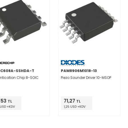
CC608A-SSHDA-T
PAM8906M1018-13
ntication Chip 8-SOIC
Piezo Sounder Driver 10-MSOP
,53
71,27
TL
TL
 USD +KDV
1,25 USD +KDV