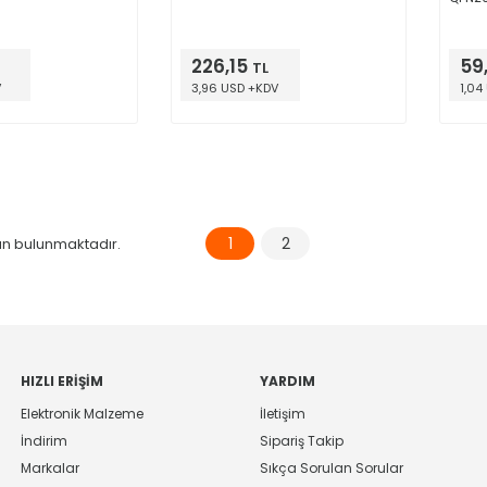
226,15
59
TL
V
3,96 USD +KDV
1,04
1
2
n bulunmaktadır.
HIZLI ERIŞIM
YARDIM
Elektronik Malzeme
İletişim
İndirim
Sipariş Takip
Markalar
Sıkça Sorulan Sorular