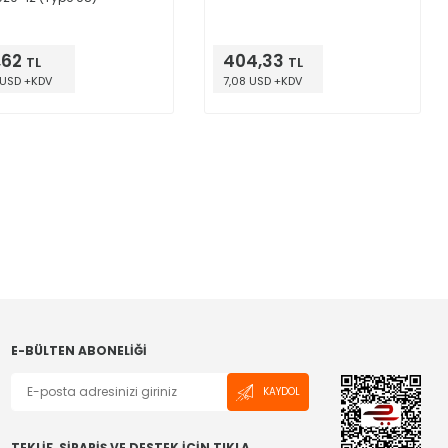
,62
404,33
TL
TL
 USD +KDV
7,08 USD +KDV
E-BÜLTEN ABONELIĞI
KAYDOL
TEKLİF, SİPARİŞ VE DESTEK İÇİN TIKLA