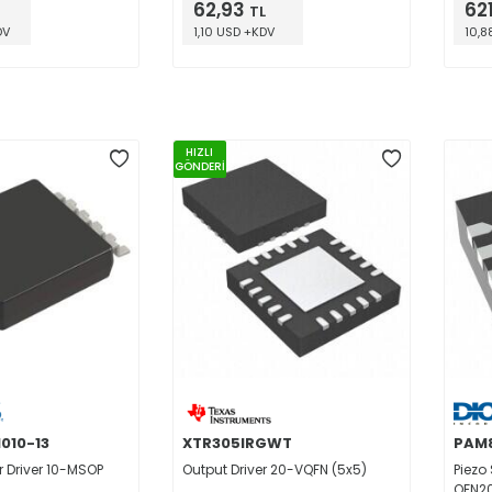
62,93
62
TL
DV
1,10 USD +KDV
10,8
HIZLI
GÖNDERİ
010-13
XTR305IRGWT
PAM
 Driver 10-MSOP
Output Driver 20-VQFN (5x5)
Piezo
QFN20