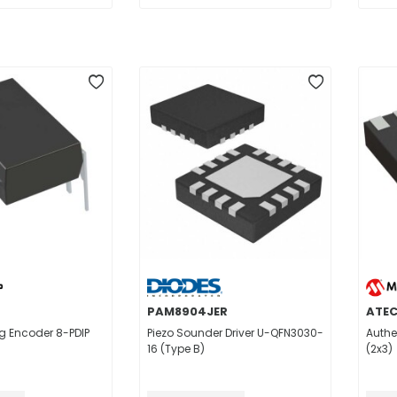
PAM8904JER
ATE
 Encoder 8-PDIP
Piezo Sounder Driver U-QFN3030-
Authe
16 (Type B)
(2x3)