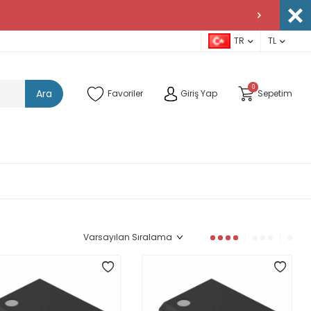
TR
TL
0
Ara
Favoriler
Giriş Yap
Sepetim