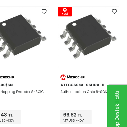
YENİ
300/SN
ATECC608A-SSHDA-B
 Hopping Encoder 8-SOIC
Authentication Chip 8-SOIC
Whatsapp Destek Hattı
,43
66,82
TL
TL
 USD +KDV
1,17 USD +KDV