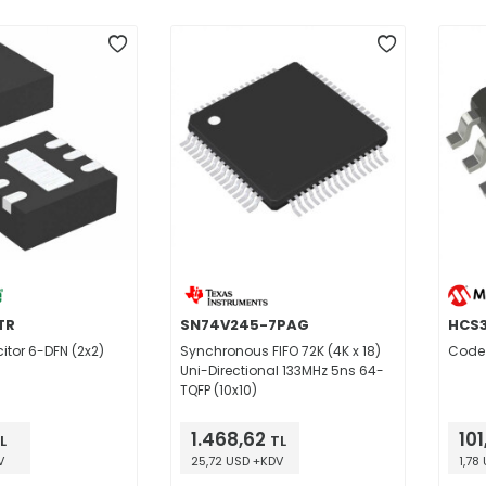
TR
SN74V245-7PAG
HCS
itor 6-DFN (2x2)
Synchronous FIFO 72K (4K x 18)
Code
Uni-Directional 133MHz 5ns 64-
TQFP (10x10)
1.468,62
101
L
TL
V
25,72 USD +KDV
1,78