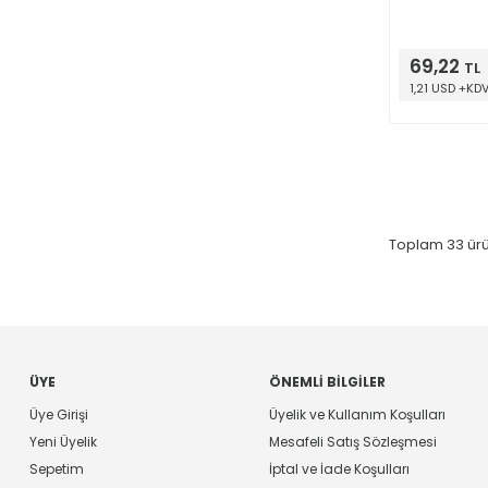
69,22
TL
1,21 USD +KD
Toplam
33
ürü
ÜYE
ÖNEMLI BILGILER
Üye Girişi
Üyelik ve Kullanım Koşulları
Yeni Üyelik
Mesafeli Satış Sözleşmesi
Sepetim
İptal ve İade Koşulları