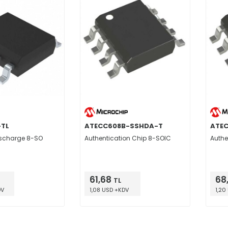
TL
ATECC608B-SSHDA-T
ATE
ischarge 8-SO
Authentication Chip 8-SOIC
Authe
61,68
68
TL
DV
1,08 USD +KDV
1,20