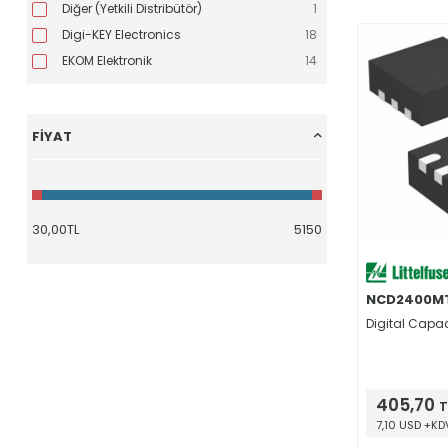
Diğer (Yetkili Distribütör)
1
Lojik - Sinyal Switch, Çoklayıcı, Dekoder
(76)
Digi-KEY Electronics
18
Lojik - Çevirici, Seviye Kaydırıcı
(89)
EKOM Elektronik
14
Lojik - Tampon, Sürücü, Alıcı - Verici
(213)
Lojik - Multivibratörler
(25)
Lojik - Karşılaştırıcılar
(9)
FIYAT
Lojik - Shift Register
(39)
Lojik - Sayaçlar, Bölücüler
(26)
Lojik - Özel Amaçlı
(3)
PMIC - Voltaj Regülatörleri, Lineer
(959)
PMIC - Güç Dağıtım Switchleri, Yük Sürücüler
(245)
PMIC - Voltaj Regülatörleri - DC DC Anahtarlama
(858)
NCD2400M
PMIC - Batarya Yönetimi
(111)
Digital Capac
PMIC - Motor Sürücü, Kontrolör
(224)
PMIC - Voltaj Referans
(224)
PMIC - Süpervizörler
(114)
405,70
T
PMIC - AC DC Dönüştürücü
(349)
7,10 USD +KD
PMIC - OR Kontrolörler, İdeal Diyotlar
(38)