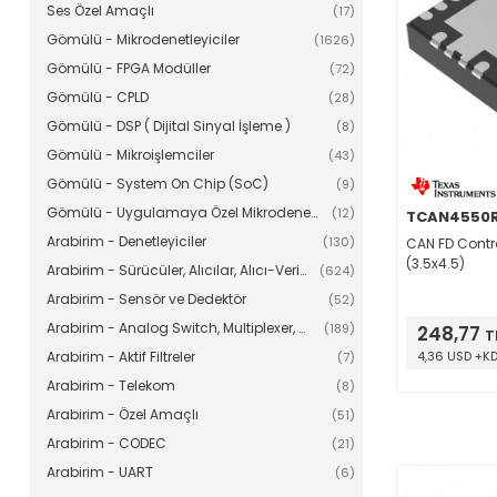
Ses Özel Amaçlı
(17)
Gömülü - Mikrodenetleyiciler
(1626)
Gömülü - FPGA Modüller
(72)
Gömülü - CPLD
(28)
Gömülü - DSP ( Dijital Sinyal İşleme )
(8)
Gömülü - Mikroişlemciler
(43)
Gömülü - System On Chip (SoC)
(9)
Gömülü - Uygulamaya Özel Mikrodenetleyiciler
(12)
TCAN4550
Arabirim - Denetleyiciler
(130)
CAN FD Contr
(3.5x4.5)
Arabirim - Sürücüler, Alıcılar, Alıcı-Vericiler
(624)
Arabirim - Sensör ve Dedektör
(52)
Arabirim - Analog Switch, Multiplexer, Demultiplexer
(189)
248,77
T
Arabirim - Aktif Filtreler
4,36 USD +K
(7)
Arabirim - Telekom
(8)
Arabirim - Özel Amaçlı
(51)
Arabirim - CODEC
(21)
Arabirim - UART
(6)