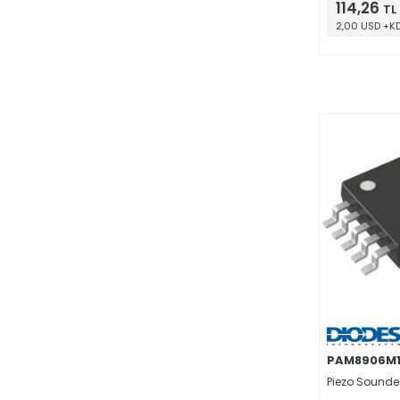
114,26
TL
Saat / Zamanlama – Gecikme Hatları
(7)
2,00 USD +K
Saat / Zamanlama – Programlanabilir Zamanlayıcılar ve Osilatörler
(42)
Saat / Zamanlama – Saat Jeneratörleri, PLL, Frekans Sentezleyiciler
(26)
Saat / Zamanlama – Saat Arabellekleri, Sürücüler
(7)
Veri Toplama - ADC/DAC Özel Amaçlı
(81)
Veri Toplama - Analog Front End (AFE)
(29)
Veri Toplama - Dijital Potansiyometreler
(64)
Veri Toplama - Dokunmatik Ekran Denetleyicileri
(9)
Veri Toplama - Dijitalden Analoğa Dönüştürücü (DAC)
(102)
Veri Toplama - Analogtan Digitale Dönüştürücü (ADC)
(227)
Arabirim - Serileştiriciler, Seri Çözücüler
(2)
PAM8906M1
Piezo Sounder