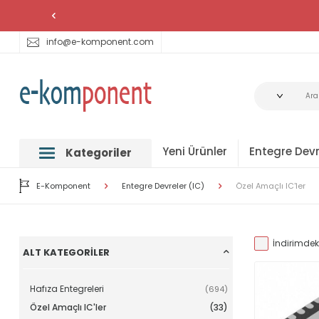
info@e-komponent.com
Yeni Ürünler
Entegre Devr
Kategoriler
E-Komponent
Entegre Devreler (IC)
Özel Amaçlı IC'ler
İndirimdeki
ALT KATEGORILER
Hafıza Entegreleri
(694)
Özel Amaçlı IC'ler
(33)