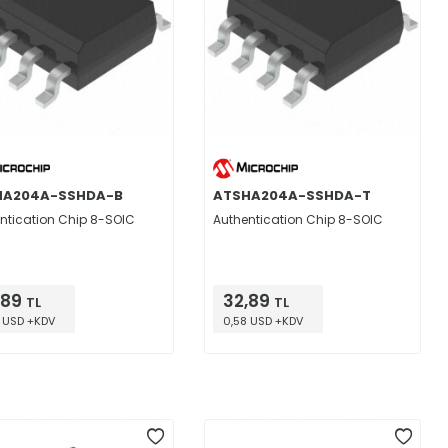
HA204A-SSHDA-B
ATSHA204A-SSHDA-T
ntication Chip 8-SOIC
Authentication Chip 8-SOIC
,89
32,89
TL
TL
 USD +KDV
0,58 USD +KDV