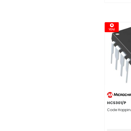
PMIC - Batarya Şarj
(141)
PMIC - Enerji Ölçüm
(19)
PMIC - Kapı Sürücüleri
(328)
PMIC - PFC, Güç Faktörü Düzeltme
(37)
YENİ
PMIC - Akım Regülasyon/Yönetim
(77)
PMIC - Güç Kaynağı Denetleyicileri, Monitörleri
(35)
PMIC - Power Over Ethernet (PoE) Denetleyicileri
(22)
PMIC - Tam, Yarım - Köprü Sürücüler
(37)
PMIC - Isı Yönetimi
(22)
PMIC - Güç Yönetimi - Özel Amaçlı
(126)
PMIC - LED Sürücüler
(144)
PMIC - Voltaj Frekans Çevirici / Frekans Voltaj Çevirici
(4)
PMIC - DC DC Anahtarlama Denetleyicileri
(177)
HCS301/P
PMIC - Display Sürücüler
(10)
Code Hopping
PMIC - Hot Swap Kontrolör
(8)
PMIC - RMS DC Dönüştürücü
(6)
Saat / Zamanlama – Gerçek Zaman Saatler
(113)