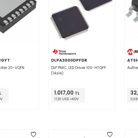
RGYT
DLPA3000DPFDR
ATS
oller 20-VQFN
DLP PMIC, LED Driver 100-HTQFP
Authe
(14x14)
1.017,00
32
L
TL
DV
17,81 USD +KDV
0,58