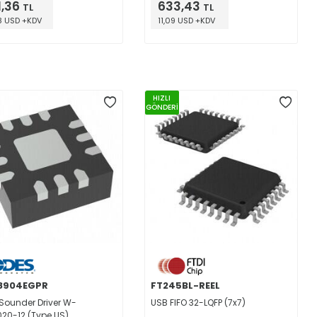
1,36
633,43
TL
TL
8 USD +KDV
11,09 USD +KDV
HIZLI
GÖNDERİ
8904EGPR
FT245BL-REEL
 Sounder Driver W-
USB FIFO 32-LQFP (7x7)
20-12 (Type US)