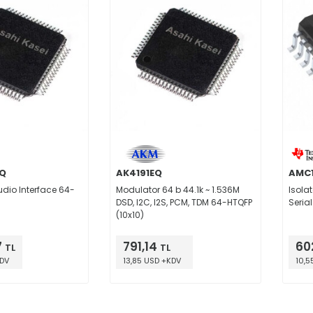
Q
AK4191EQ
AMC
dio Interface 64-
Modulator 64 b 44.1k ~ 1.536M
Isola
DSD, I2C, I2S, PCM, TDM 64-HTQFP
Seria
(10x10)
7
791,14
60
TL
TL
KDV
13,85 USD +KDV
10,5