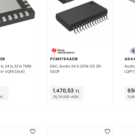
GER
PCM1794ADB
AK4
 b, 24 b, 32 b 768k
DAC, Audio 24 b 200k I2S 28-
Audio
 24-VQFN (4x4)
SSOP
LQFP 
1.470,53
65
TL
DV
25,74 USD +KDV
11,4