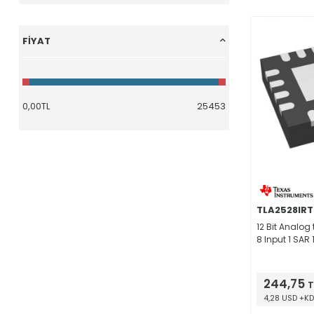
Lojik - Sinyal Switch, Çoklayıcı, Dekoder
(76)
Lojik - Çevirici, Seviye Kaydırıcı
(89)
FIYAT
Lojik - Tampon, Sürücü, Alıcı - Verici
(213)
Lojik - Multivibratörler
(25)
Lojik - Karşılaştırıcılar
(9)
Lojik - Shift Register
(39)
Lojik - Sayaçlar, Bölücüler
(26)
Lojik - Özel Amaçlı
(3)
PMIC - Voltaj Regülatörleri, Lineer
(960)
PMIC - Güç Dağıtım Switchleri, Yük Sürücüler
(245)
PMIC - Voltaj Regülatörleri - DC DC Anahtarlama
(859)
TLA2528IRT
PMIC - Batarya Yönetimi
(111)
12 Bit Analog 
PMIC - Motor Sürücü, Kontrolör
(224)
8 Input 1 SAR
PMIC - Voltaj Referans
(224)
PMIC - Süpervizörler
(114)
244,75
T
PMIC - AC DC Dönüştürücü
(349)
4,28 USD +K
PMIC - OR Kontrolörler, İdeal Diyotlar
(38)