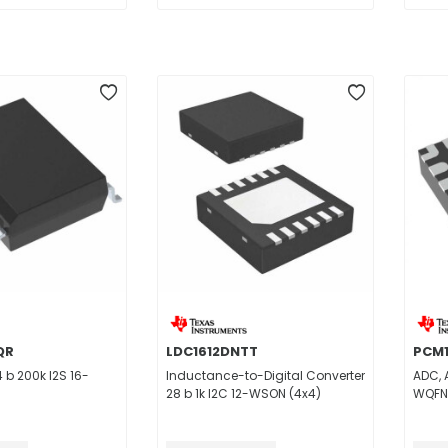
QR
LDC1612DNTT
PCM1
 b 200k I2S 16-
Inductance-to-Digital Converter
ADC, 
28 b 1k I2C 12-WSON (4x4)
WQFN 