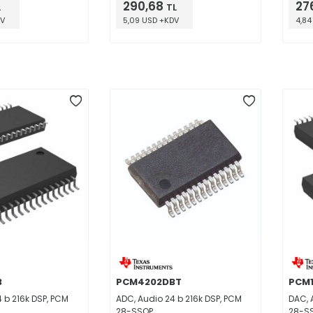
290,68
27
L
TL
DV
5,09 USD +KDV
4,84
B
PCM4202DBT
PCM1
 b 216k DSP, PCM
ADC, Audio 24 b 216k DSP, PCM
DAC, 
28-SSOP
28-S