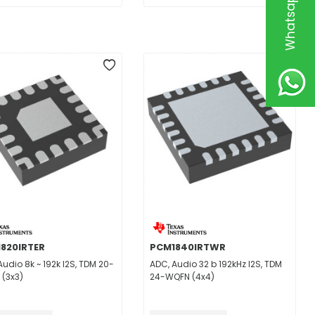
820IRTER
PCM1840IRTWR
Audio 8k ~ 192k I2S, TDM 20-
ADC, Audio 32 b 192kHz I2S, TDM
(3x3)
24-WQFN (4x4)