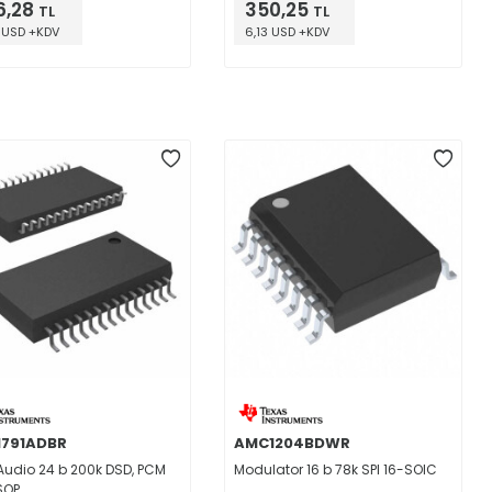
6,28
350,25
TL
TL
 USD +KDV
6,13 USD +KDV
791ADBR
AMC1204BDWR
Audio 24 b 200k DSD, PCM
Modulator 16 b 78k SPI 16-SOIC
SOP