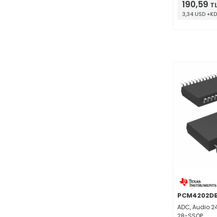
190,59
T
Saat / Zamanlama – Gecikme Hatları
(7)
3,34 USD +K
Saat / Zamanlama – Programlanabilir Zamanlayıcılar ve Osilatörler
(42)
Saat / Zamanlama – Saat Jeneratörleri, PLL, Frekans Sentezleyiciler
(26)
Saat / Zamanlama – Saat Arabellekleri, Sürücüler
(7)
Veri Toplama - ADC/DAC Özel Amaçlı
(81)
Veri Toplama - Analog Front End (AFE)
(29)
Veri Toplama - Dijital Potansiyometreler
(64)
Veri Toplama - Dokunmatik Ekran Denetleyicileri
(9)
Veri Toplama - Dijitalden Analoğa Dönüştürücü (DAC)
(103)
Veri Toplama - Analogtan Digitale Dönüştürücü (ADC)
(227)
Arabirim - Serileştiriciler, Seri Çözücüler
(2)
PCM4202D
ADC, Audio 24
28-SSOP