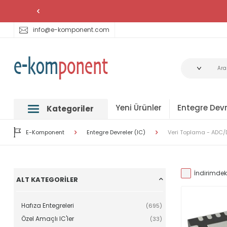
info@e-komponent.com
Yeni Ürünler
Entegre Devr
Kategoriler
E-Komponent
Entegre Devreler (IC)
Veri Toplama - ADC/
İndirimdeki
ALT KATEGORILER
Hafıza Entegreleri
(695)
Özel Amaçlı IC'ler
(33)