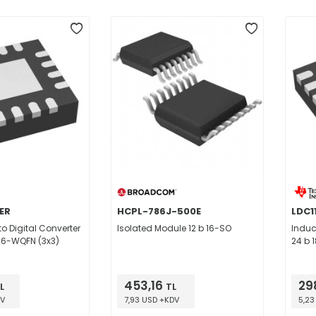
ER
HCPL-786J-500E
LDC1
to Digital Converter
Isolated Module 12 b 16-SO
Induc
 16-WQFN (3x3)
24 b 
453,16
29
L
TL
DV
7,93 USD +KDV
5,23