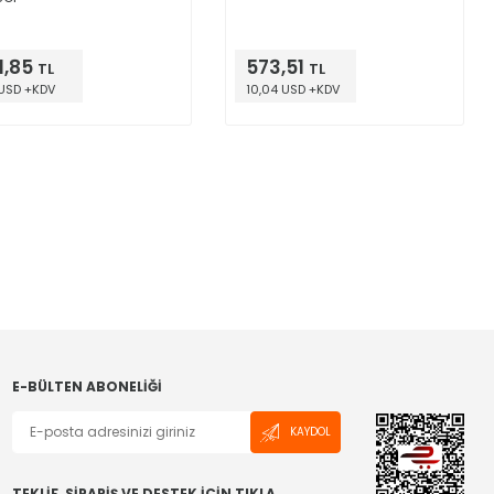
1,85
573,51
TL
TL
 USD +KDV
10,04 USD +KDV
E-BÜLTEN ABONELIĞI
KAYDOL
TEKLİF, SİPARİŞ VE DESTEK İÇİN TIKLA