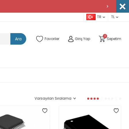
TR
TL
0
Ara
Favoriler
Giriş Yap
Sepetim