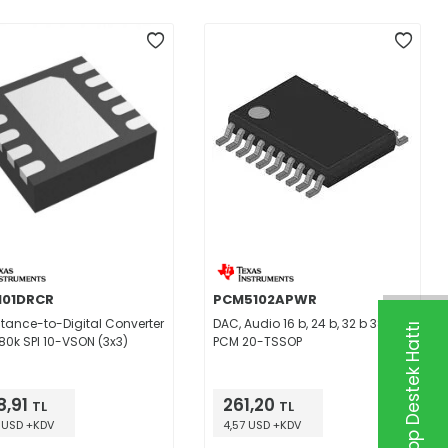
101DRCR
PCM5102APWR
tance-to-Digital Converter
DAC, Audio 16 b, 24 b, 32 b 384k
Whatsapp Destek Hattı
180k SPI 10-VSON (3x3)
PCM 20-TSSOP
8,91
261,20
TL
TL
 USD +KDV
4,57 USD +KDV