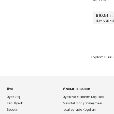
910,51
TL
15,94 USD +K
Toplam
81
ürü
ÜYE
ÖNEMLI BILGILER
Üye Girişi
Üyelik ve Kullanım Koşulları
Yeni Üyelik
Mesafeli Satış Sözleşmesi
Sepetim
İptal ve İade Koşulları