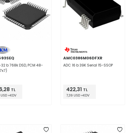
493SEQ
AMC0386M06DFXR
 32 b 768k DSD, PCM 48-
ADC 16 b 39K Serial 15-SSOP
(7x7)
6,28
422,31
TL
TL
9 USD +KDV
7,39 USD +KDV