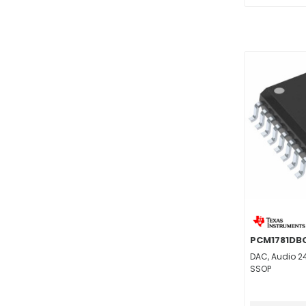
PMIC - Batarya Şarj
(141)
PMIC - Enerji Ölçüm
(19)
PMIC - Kapı Sürücüleri
(328)
PMIC - PFC, Güç Faktörü Düzeltme
(37)
PMIC - Akım Regülasyon/Yönetim
(77)
PMIC - Güç Kaynağı Denetleyicileri, Monitörleri
(35)
PMIC - Power Over Ethernet (PoE) Denetleyicileri
(22)
PMIC - Tam, Yarım - Köprü Sürücüler
(37)
PMIC - Isı Yönetimi
(22)
PMIC - Güç Yönetimi - Özel Amaçlı
(126)
PMIC - LED Sürücüler
(144)
PMIC - Voltaj Frekans Çevirici / Frekans Voltaj Çevirici
(4)
PMIC - DC DC Anahtarlama Denetleyicileri
(177)
PCM1781DB
PMIC - Display Sürücüler
(10)
DAC, Audio 24
PMIC - Hot Swap Kontrolör
(8)
SSOP
PMIC - RMS DC Dönüştürücü
(6)
Saat / Zamanlama – Gerçek Zaman Saatler
(113)