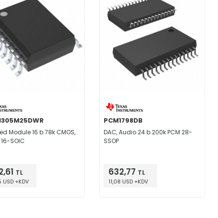
1305M25DWR
PCM1798DB
ted Module 16 b 78k CMOS,
DAC, Audio 24 b 200k PCM 28-
l 16-SOIC
SSOP
2,61
632,77
TL
TL
5 USD +KDV
11,08 USD +KDV