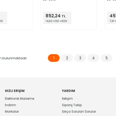
852,24
45
TL
DV
14,92 USD +KDV
7,91
1
2
3
4
5
n bulunmaktadır.
HIZLI ERIŞIM
YARDIM
Elektronik Malzeme
İletişim
İndirim
Sipariş Takip
Markalar
Sıkça Sorulan Sorular