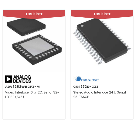
TEKLİF İSTE
TEKLİF İSTE
ADV7282WBCPZ-M
CS4272K-CZZ
Video Interface 10 b I2C, Serial 32-
Stereo Audio Interface 24 b Serial
LFCSP (5x5)
28-TSSOP