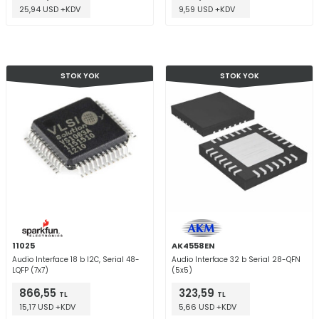
25,94 USD +KDV
9,59 USD +KDV
STOK YOK
STOK YOK
11025
AK4558EN
Audio Interface 18 b I2C, Serial 48-
Audio Interface 32 b Serial 28-QFN
LQFP (7x7)
(5x5)
866,55
323,59
TL
TL
15,17 USD +KDV
5,66 USD +KDV