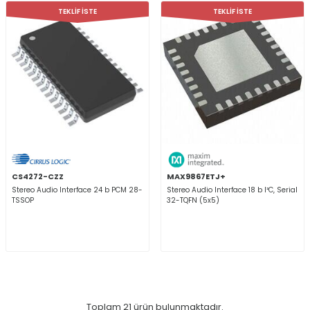
TEKLİF İSTE
TEKLİF İSTE
CS4272-CZZ
MAX9867ETJ+
Stereo Audio Interface 24 b PCM 28-
Stereo Audio Interface 18 b I²C, Serial
TSSOP
32-TQFN (5x5)
Toplam
21
ürün bulunmaktadır.