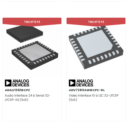
TEKLİF İSTE
TEKLİF İSTE
ADAU1361BCPZ
ADV7280AWBCPZ-RL
Audio Interface 24 b Serial 32-
Video Interface 10 b I2C 32-LFCSP
LFCSP-VQ (5x5)
(5x5)