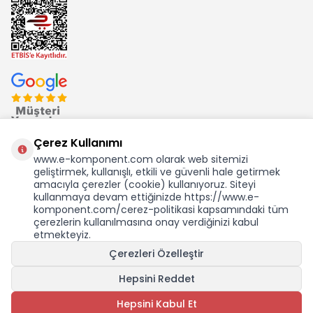
Çerez Kullanımı
www.e-komponent.com olarak web sitemizi
geliştirmek, kullanışlı, etkili ve güvenli hale getirmek
Ekom Elk. Elektronik San. ve Tic. A.Ş.'nin Tescilli Bir Markasıdır
amacıyla çerezler (cookie) kullanıyoruz. Siteyi
kullanmaya devam ettiğinizde https://www.e-
komponent.com/cerez-politikasi kapsamındaki tüm
çerezlerin kullanılmasına onay verdiğinizi kabul
etmekteyiz.
Çerezleri Özelleştir
Hepsini Reddet
Hepsini Kabul Et