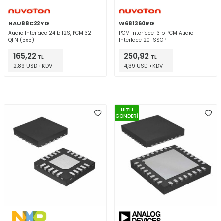
NAU88C22YG
W681360RG
Audio Interface 24 b I2S, PCM 32-
PCM Interface 13 b PCM Audio
QFN (5x5)
Interface 20-SSOP
165,22
250,92
TL
TL
2,89 USD +KDV
4,39 USD +KDV
HIZLI
GÖNDERİ