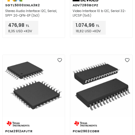
SGTL5000XNLA3R2
ADV7280BCPZ
Stereo Audio Interface I2C, Serial,
Video Interface 10 b I2C, Serial 32-
SPI™ 20-QFN-EP (3x3)
LFCSP (5x5)
476,98
1.074,96
TL
TL
8,35 USD +KDV
18,82 USD +KDV
PCM2912APJTR
PCM2902CDBR