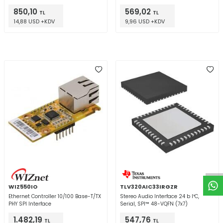
850,10
569,02
TL
TL
14,88 USD +KDV
9,96 USD +KDV
W
h
t
a
p
p
D
e
s
e
H
a
t
t
WIZ550IO
TLV320AIC33IRGZR
Ethernet Controller 10/100 Base-T/TX
Stereo Audio Interface 24 b I²C,
PHY SPI Interface
Serial, SPI™ 48-VQFN (7x7)
1.482,19
547,76
TL
TL