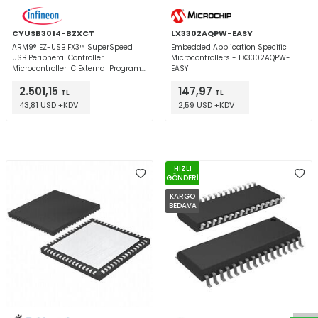
CYUSB3014-BZXCT
LX3302AQPW-EASY
ARM9® EZ-USB FX3™ SuperSpeed
Embedded Application Specific
USB Peripheral Controller
Microcontrollers - LX3302AQPW-
Microcontroller IC External Program
EASY
Memory 121-TFBGA
2.501,15
147,97
TL
TL
43,81 USD +KDV
2,59 USD +KDV
HIZLI
GÖNDERİ
KARGO
BEDAVA
W
h
t
a
p
p
D
e
s
e
H
a
t
t