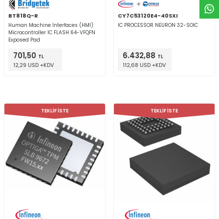
BT818Q-R
CY7C53120E4-40SXI
Human Machine Interfaces (HMI)
IC PROCESSOR NEURON 32-SOIC
Microcontroller IC FLASH 64-VFQFN
Exposed Pad
701,50
6.432,88
TL
TL
12,29 USD +KDV
112,68 USD +KDV
TEKLİF İSTE
TEKLİF İSTE