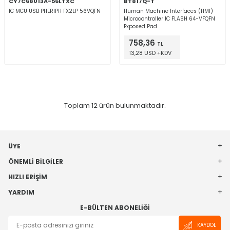
CY7C68013A-56LTXC
BT817Q-T
IC MCU USB PHERIPH FX2LP 56VQFN
Human Machine Interfaces (HMI)
Microcontroller IC FLASH 64-VFQFN
Exposed Pad
758,36
TL
13,28 USD +KDV
Toplam
12
ürün bulunmaktadır.
ÜYE
ÖNEMLI BILGILER
HIZLI ERIŞIM
YARDIM
E-BÜLTEN ABONELIĞI
KAYDOL