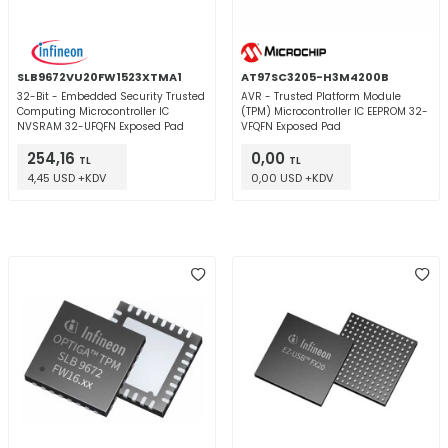
SLB9672VU20FW1523XTMA1
AT97SC3205-H3M4200B
32-Bit - Embedded Security Trusted
AVR - Trusted Platform Module
Computing Microcontroller IC
(TPM) Microcontroller IC EEPROM 32-
NVSRAM 32-UFQFN Exposed Pad
VFQFN Exposed Pad
254,16
0,00
TL
TL
4,45 USD +KDV
0,00 USD +KDV