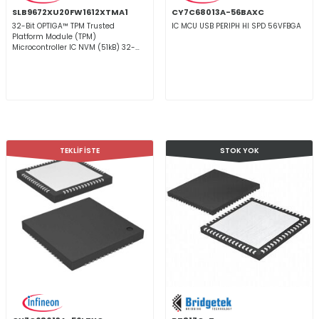
SLB9672XU20FW1612XTMA1
CY7C68013A-56BAXC
32-Bit OPTIGA™ TPM Trusted
IC MCU USB PERIPH HI SPD 56VFBGA
Platform Module (TPM)
Microcontroller IC NVM (51kB) 32-
UFQFN Exposed Pad
TEKLİF İSTE
STOK YOK