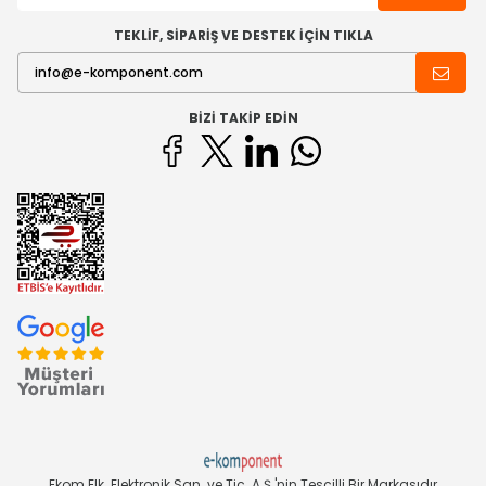
TEKLİF, SİPARİŞ VE DESTEK İÇİN TIKLA
BIZI TAKIP EDIN
Ekom Elk. Elektronik San. ve Tic. A.Ş.'nin Tescilli Bir Markasıdır