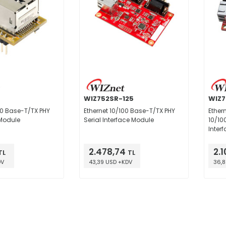
WIZ752SR-125
WIZ7
00 Base-T/TX PHY
Ethernet 10/100 Base-T/TX PHY
Ether
 Module
Serial Interface Module
10/10
Inter
2.478,74
2.1
TL
TL
DV
43,39 USD +KDV
36,8