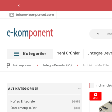
info@e-komponent.com
Yeni Ürünler
Entegre Devr
Kategoriler
E-Komponent
Entegre Devreler (IC)
Arabirim - Modüller
İndirimdeki
ALT KATEGORILER
YENİ
Hafıza Entegreleri
(695)
Özel Amaçlı IC'ler
(33)