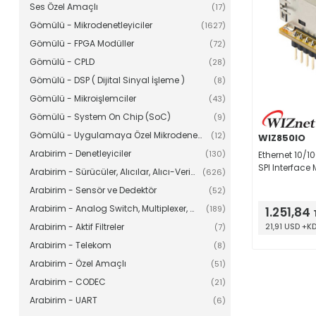
Ses Özel Amaçlı
(17)
Gömülü - Mikrodenetleyiciler
(1627)
Gömülü - FPGA Modüller
(72)
Gömülü - CPLD
(28)
Gömülü - DSP ( Dijital Sinyal İşleme )
(8)
Gömülü - Mikroişlemciler
(43)
Gömülü - System On Chip (SoC)
(9)
Gömülü - Uygulamaya Özel Mikrodenetleyiciler
(12)
WIZ850IO
Arabirim - Denetleyiciler
(130)
Ethernet 10/1
SPI Interface
Arabirim - Sürücüler, Alıcılar, Alıcı-Vericiler
(626)
Arabirim - Sensör ve Dedektör
(52)
Arabirim - Analog Switch, Multiplexer, Demultiplexer
(189)
1.251,84
Arabirim - Aktif Filtreler
21,91 USD +K
(7)
Arabirim - Telekom
(8)
Arabirim - Özel Amaçlı
(51)
Arabirim - CODEC
(21)
Arabirim - UART
(6)