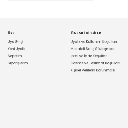
Lojik - Sinyal Switch, Çoklayıcı, Dekoder
(76)
Lojik - Çevirici, Seviye Kaydırıcı
(89)
Lojik - Tampon, Sürücü, Alıcı - Verici
(213)
Lojik - Multivibratörler
(25)
ÜYE
ÖNEMLI BILGILER
Lojik - Karşılaştırıcılar
(9)
Üye Girişi
Üyelik ve Kullanım Koşulları
Lojik - Shift Register
(39)
Yeni Üyelik
Mesafeli Satış Sözleşmesi
Lojik - Sayaçlar, Bölücüler
(26)
Sepetim
İptal ve İade Koşulları
Lojik - Özel Amaçlı
(3)
Siparişlerim
Ödeme ve Teslimat Koşulları
PMIC - Voltaj Regülatörleri, Lineer
(960)
Kişisel Verilerin Korunması
PMIC - Güç Dağıtım Switchleri, Yük Sürücüler
(245)
PMIC - Voltaj Regülatörleri - DC DC Anahtarlama
(859)
PMIC - Batarya Yönetimi
(111)
PMIC - Motor Sürücü, Kontrolör
(224)
PMIC - Voltaj Referans
(224)
PMIC - Süpervizörler
(114)
PMIC - AC DC Dönüştürücü
(349)
PMIC - OR Kontrolörler, İdeal Diyotlar
(38)