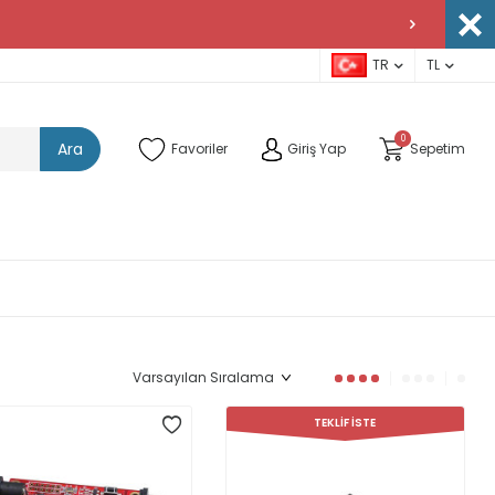
TR
TL
0
Ara
Favoriler
Giriş Yap
Sepetim
TEKLİF İSTE