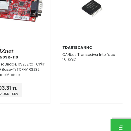
TDA51SCANHC
CANbus Transceiver Interface
50SR-110
16-SOIC
net Bridge, RS232 to TCP/IP
0 Base-T/TX PHY RS232
face Module
03,31
TL
2 USD +KDV