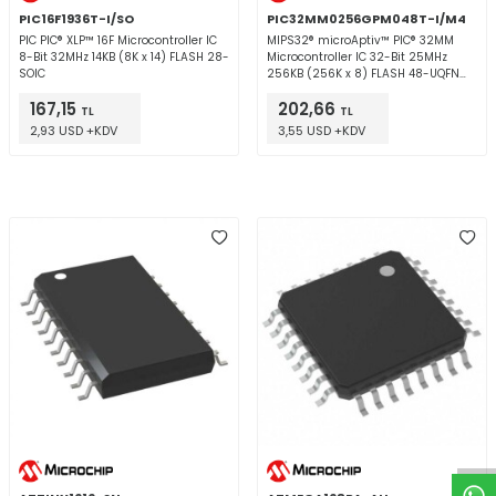
PIC16F1936T-I/SO
PIC32MM0256GPM048T-I/M4
PIC PIC® XLP™ 16F Microcontroller IC
MIPS32® microAptiv™ PIC® 32MM
8-Bit 32MHz 14KB (8K x 14) FLASH 28-
Microcontroller IC 32-Bit 25MHz
SOIC
256KB (256K x 8) FLASH 48-UQFN
(6x6)
167,15
202,66
TL
TL
2,93 USD +KDV
3,55 USD +KDV
W
h
t
a
p
p
D
e
s
e
H
a
t
t