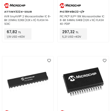
ATTINY3224-SSUR
PIC18F46K22-I/P
AVR tinyAVR® 2 Microcontroller IC 8-
PIC PIC® XLP™ 18K Microcontroller IC
Bit 20MHz 32KB (32K x 8) FLASH 14-
8-Bit 64MHz 64KB (32K x 16) FLASH
SOIC
40-PDIP
67,82
297,32
TL
TL
1,19 USD +KDV
5,21 USD +KDV