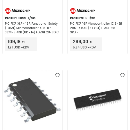
PIC16F18855-I/SO
PIC16F916-I/SP
PIC PIC® XLP™ 16F, Functional Safety
PIC PIC® 16F Microcontroller IC 8-Bit
(FuSa) Microcontroller IC 8-Bit
20MHz 14KB (8K x 14) FLASH 28-
32MHz 14KB (8K x 14) FLASH 28-SOIC
SPDIP
109,18
299,00
TL
TL
1,91 USD +KDV
5,24 USD +KDV