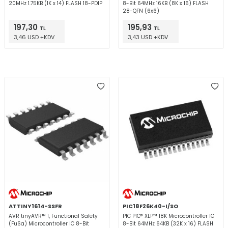
20MHz 1.75KB (1K x 14) FLASH 18-PDIP
8-Bit 64MHz 16KB (8K x 16) FLASH
28-QFN (6x6)
197,30
195,93
TL
TL
3,46 USD +KDV
3,43 USD +KDV
ATTINY1614-SSFR
PIC18F26K40-I/SO
AVR tinyAVR™ 1, Functional Safety
PIC PIC® XLP™ 18K Microcontroller IC
(FuSa) Microcontroller IC 8-Bit
8-Bit 64MHz 64KB (32K x 16) FLASH