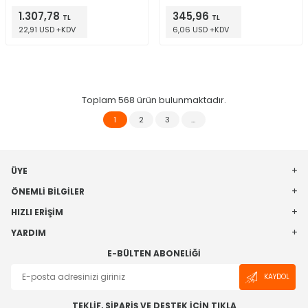
(20x20)
(20x20)
1.307,78
345,96
TL
TL
22,91 USD +KDV
6,06 USD +KDV
Toplam
568
ürün bulunmaktadır.
1
2
3
…
ÜYE
ÖNEMLI BILGILER
HIZLI ERIŞIM
YARDIM
E-BÜLTEN ABONELIĞI
KAYDOL
TEKLİF, SİPARİŞ VE DESTEK İÇİN TIKLA