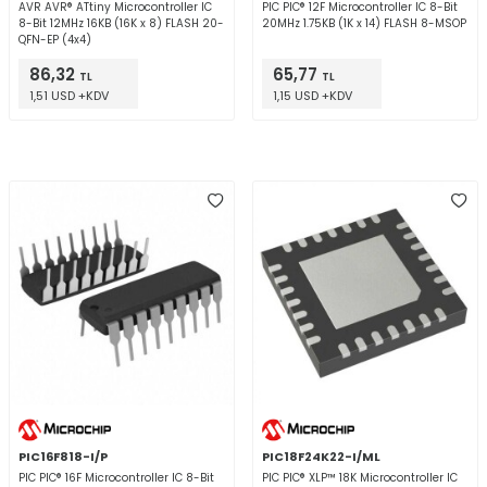
AVR AVR® ATtiny Microcontroller IC
PIC PIC® 12F Microcontroller IC 8-Bit
8-Bit 12MHz 16KB (16K x 8) FLASH 20-
20MHz 1.75KB (1K x 14) FLASH 8-MSOP
QFN-EP (4x4)
86,32
65,77
TL
TL
1,51 USD +KDV
1,15 USD +KDV
PIC16F818-I/P
PIC18F24K22-I/ML
PIC PIC® 16F Microcontroller IC 8-Bit
PIC PIC® XLP™ 18K Microcontroller IC