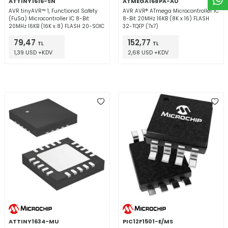
ATTINY1616-SN
ATMEGA168PA-AU
AVR tinyAVR™ 1, Functional Safety
AVR AVR® ATmega Microcontroller IC
(FuSa) Microcontroller IC 8-Bit
8-Bit 20MHz 16KB (8K x 16) FLASH
20MHz 16KB (16K x 8) FLASH 20-SOIC
32-TQFP (7x7)
79,47
152,77
TL
TL
1,39 USD +KDV
2,68 USD +KDV
ATTINY1634-MU
PIC12F1501-E/MS