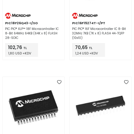
PIC18F26Q43-I/SO
PIC16F15274T-I/PT
PIC PIC® XLP™ 18F Microcontroller IC
PIC PIC® 16F Microcontroller IC 8-Bit
8-Bit 64MHz 64KB (64K x 8) FLASH
32MHz 7KB (7K x 8) FLASH 44-TQFP
28-SOIC
(10x10)
102,76
70,65
TL
TL
1,80 USD +KDV
1,24 USD +KDV