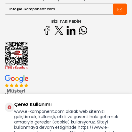
BIZI TAKIP EDIN
Çerez Kullanımı
www.e-komponent.com olarak web sitemizi
geliştirmek, kullanışlı, etkili ve güvenli hale getirmek
Ekom Elk. Elektronik San. ve Tic. A.Ş.'nin Tescilli Bir Markasıdır
amacıyla çerezler (cookie) kullanıyoruz. Siteyi
kullanmaya devam ettiğinizde https://www.e-