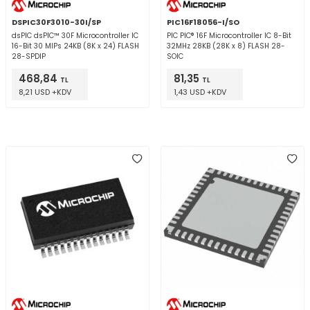
DSPIC30F3010-30I/SP
PIC16F18056-I/SO
dsPIC dsPIC™ 30F Microcontroller IC
PIC PIC® 16F Microcontroller IC 8-Bit
16-Bit 30 MIPs 24KB (8K x 24) FLASH
32MHz 28KB (28K x 8) FLASH 28-
28-SPDIP
SOIC
468,84
81,35
TL
TL
8,21 USD +KDV
1,43 USD +KDV