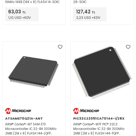
16MHz 16KB (16K x 8) FLASH 14-SOIC
28-SOIC
63,03
127,42
TL
TL
1,10 USD +KDV
2,23 USD +KDV
ATSAME70Q21A-ANT
PIC32CZ2051CA70144-I/Z8X
ARM® Cortex®-M7 SAM E70
ARM® Cortex®-M7F PIC® 32CZ
Microcontroller IC 32-Bit 300MHz
Microcontroller IC 32-Bit 300MHz
2MB (2M x 8) FLASH 144-LQFP
2MB (2M x 8) FLASH 144-TQFP