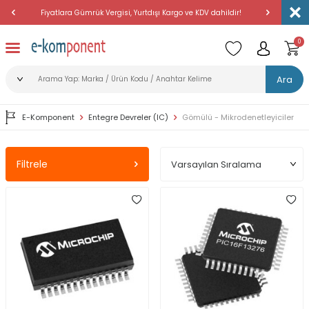
 Kargo ve KDV dahildir!
Amerika'dan Düzenli Olarak Günlük Yükleme Yapıyoruz.
0
Ara
E-Komponent
Entegre Devreler (IC)
Gömülü - Mikrodenetleyiciler
Filtrele