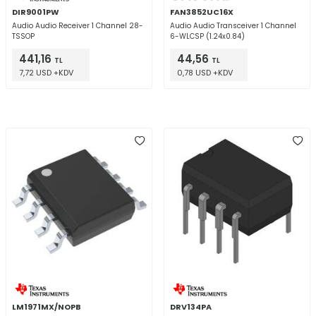
DIR9001PW
FAN3852UC16X
Audio Audio Receiver 1 Channel 28-
Audio Audio Transceiver 1 Channel
TSSOP
6-WLCSP (1.24x0.84)
441,16
44,56
TL
TL
7,72 USD +KDV
0,78 USD +KDV
LM1971MX/NOPB
DRV134PA