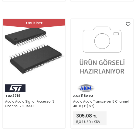
TEKLİF İSTE
TDA7719
AK4118AEQ
Audio Audio Signal Processor 3
Audio Audio Transceiver 8 Channel
Channel 28-TSSOP
48-LQFP (7x7)
305,08
TL
5,34 USD +KDV