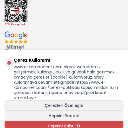
Çerez Kullanımı
www.e-komponent.com olarak web sitemizi
geliştirmek, kullanışlı, etkili ve güvenli hale getirmek
Ekom Elk. Elektronik San. ve Tic. A.Ş.'nin Tescilli Bir Markasıdır
amacıyla çerezler (cookie) kullanıyoruz. Siteyi
kullanmaya devam ettiğinizde https://www.e-
komponent.com/cerez-politikasi kapsamındaki tüm
çerezlerin kullanılmasına onay verdiğinizi kabul
etmekteyiz.
Çerezleri Özelleştir
Hepsini Reddet
Hepsini Kabul Et