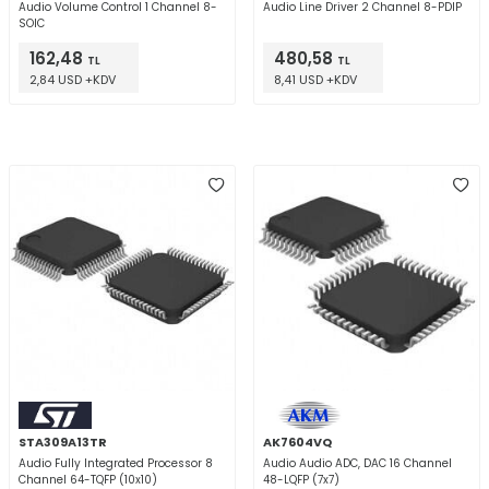
Audio Volume Control 1 Channel 8-
Audio Line Driver 2 Channel 8-PDIP
SOIC
162,48
480,58
TL
TL
2,84 USD +KDV
8,41 USD +KDV
STA309A13TR
AK7604VQ
Audio Fully Integrated Processor 8
Audio Audio ADC, DAC 16 Channel
Channel 64-TQFP (10x10)
48-LQFP (7x7)