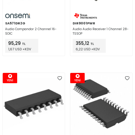
SA571DR2G
DIR9001PWR
Audio Compandor 2 Channel 16-
Audio Audio Receiver 1 Channel 28-
SOIC
TSSOP
95,29
355,12
TL
TL
1,67 USD +KDV
6,22 USD +KDV
YENİ
YENİ