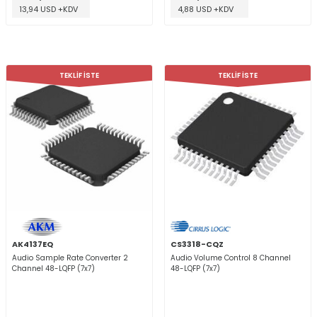
13,94 USD +KDV
4,88 USD +KDV
TEKLİF İSTE
TEKLİF İSTE
AK4137EQ
CS3318-CQZ
Audio Sample Rate Converter 2
Audio Volume Control 8 Channel
Channel 48-LQFP (7x7)
48-LQFP (7x7)