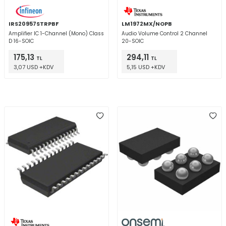
IRS20957STRPBF
LM1972MX/NOPB
Amplifier IC 1-Channel (Mono) Class
Audio Volume Control 2 Channel
D 16-SOIC
20-SOIC
175,13
294,11
TL
TL
3,07 USD +KDV
5,15 USD +KDV