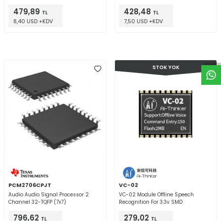
479,89
428,48
TL
TL
8,40 USD +KDV
7,50 USD +KDV
W
h
t
a
p
p
D
e
s
e
H
a
t
t
STOK YOK
PCM2706CPJT
VC-02
Audio Audio Signal Processor 2
VC-02 Module Offline Speech
Channel 32-TQFP (7x7)
Recognition For 3.3v SMD
796,62
279,02
TL
TL