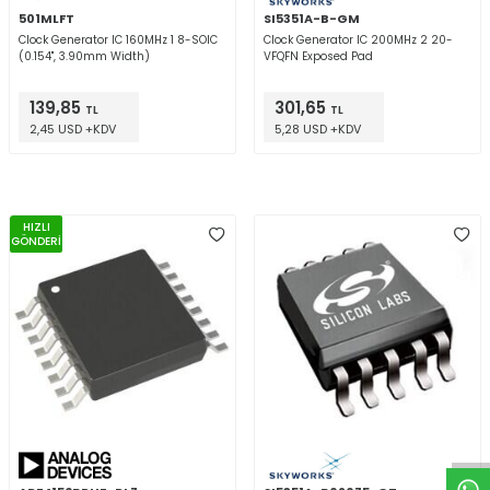
501MLFT
SI5351A-B-GM
Clock Generator IC 160MHz 1 8-SOIC
Clock Generator IC 200MHz 2 20-
(0.154", 3.90mm Width)
VFQFN Exposed Pad
139,85
301,65
TL
TL
2,45 USD +KDV
5,28 USD +KDV
HIZLI
GÖNDERİ
W
h
t
a
p
p
D
e
s
e
H
a
t
t