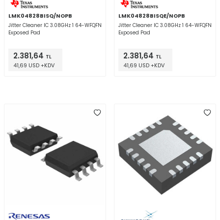
LMK04828BISQ/NOPB
LMK04828BISQE/NOPB
Jitter Cleaner IC 3.08GHz 1 64-WFQFN
Jitter Cleaner IC 3.08GHz 1 64-WFQFN
Exposed Pad
Exposed Pad
2.381,64
2.381,64
TL
TL
41,69 USD +KDV
41,69 USD +KDV