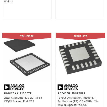
Width)
TEKLİF İSTE
TEKLİF İSTE
HMC7044LP10BETR
ADF4360-1BCPZRL7
Jitter Attenuator IC 3.2GHz 1 68-
Fanout Distribution, Integer N
VFQFN Exposed Pad, CSP
Synthesizer (RF) IC 2.45GHz 1 24-
WFQFN Exposed Pad, CSP