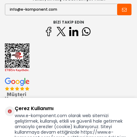
BIZI TAKIP EDIN
Çerez Kullanımı
www.e-komponent.com olarak web sitemizi
geliştirmek, kullanışlı, etkili ve güvenli hale getirmek
Ekom Elk. Elektronik San. ve Tic. A.Ş.'nin Tescilli Bir Markasıdır
amacıyla çerezler (cookie) kullanıyoruz. Siteyi
kullanmaya devam ettiğinizde https://www.e-