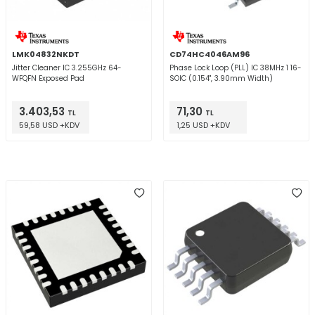
LMK04832NKDT
CD74HC4046AM96
Jitter Cleaner IC 3.255GHz 64-
Phase Lock Loop (PLL) IC 38MHz 1 16-
WFQFN Exposed Pad
SOIC (0.154", 3.90mm Width)
3.403,53
71,30
TL
TL
59,58 USD +KDV
1,25 USD +KDV