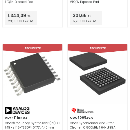
TFQFN Exposed Pad
VFQFN Exposed Pad
1.344,39
301,65
TL
TL
23,53 USD +KDV
5,28 USD +KDV
TEKLİF İSTE
TEKLİF İSTE
ADF4111BRUZ
CDC7005ZVA
Clock/Frequency Synthesizer (RF) IC
Clock Synchronizer and Jitter
1.4GHz 1 16-TSSOP (0.173", 4.40mm
Cleaner IC 800MHz 1 64-LFBGA