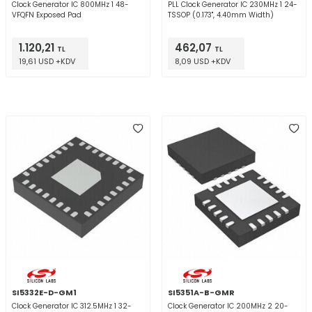
Clock Generator IC 800MHz 1 48-
PLL Clock Generator IC 230MHz 1 24-
VFQFN Exposed Pad
TSSOP (0.173", 4.40mm Width)
1.120,21
462,07
TL
TL
19,61 USD +KDV
8,09 USD +KDV
SI5332E-D-GM1
SI5351A-B-GMR
Clock Generator IC 312.5MHz 1 32-
Clock Generator IC 200MHz 2 20-