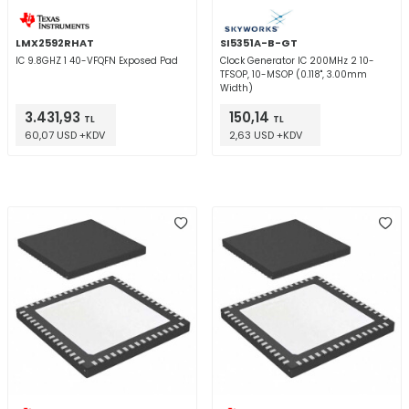
LMX2592RHAT
SI5351A-B-GT
IC 9.8GHZ 1 40-VFQFN Exposed Pad
Clock Generator IC 200MHz 2 10-
TFSOP, 10-MSOP (0.118", 3.00mm
Width)
3.431,93
150,14
TL
TL
60,07 USD +KDV
2,63 USD +KDV