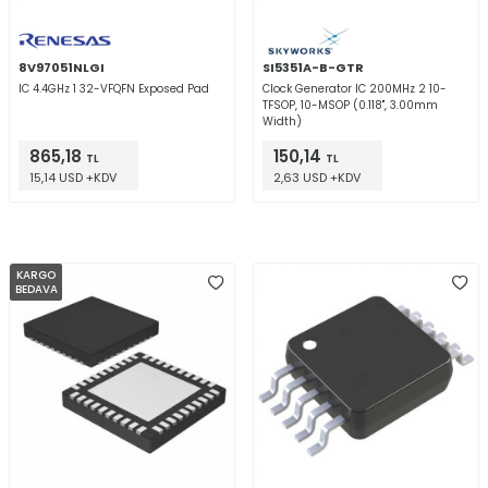
8V97051NLGI
SI5351A-B-GTR
IC 4.4GHz 1 32-VFQFN Exposed Pad
Clock Generator IC 200MHz 2 10-
TFSOP, 10-MSOP (0.118", 3.00mm
Width)
865,18
150,14
TL
TL
15,14 USD +KDV
2,63 USD +KDV
KARGO
BEDAVA