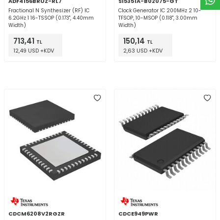
ADF4156BRUZ-RL7
SI5351A-B02075-GT
Fractional N Synthesizer (RF) IC
Clock Generator IC 200MHz 2 10-
6.2GHz 1 16-TSSOP (0.173", 4.40mm
TFSOP, 10-MSOP (0.118", 3.00mm
Width)
Width)
713,41
150,14
TL
TL
12,49 USD +KDV
2,63 USD +KDV
CDCM6208V2RGZR
CDCE949PWR