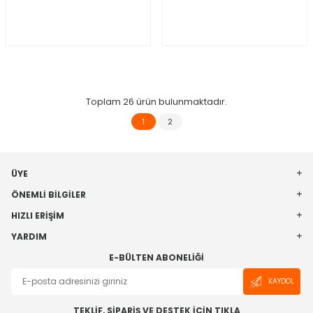
Toplam
26
ürün bulunmaktadır.
1
2
ÜYE
ÖNEMLI BILGILER
HIZLI ERIŞIM
YARDIM
E-BÜLTEN ABONELIĞI
KAYDOL
TEKLİF, SİPARİŞ VE DESTEK İÇİN TIKLA