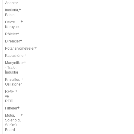
Anahtar
İndüktör,
Bobin
Devre
Koruyucu
Röleler
Dirençler
Potansiyometreler
Kapasitörler
Manyetikler
- Trafo,
İndüktör
Kristaller,
Osilatörler
RF/IF
ve
RFID
Filtreler
Motor,
Solenoid,
Sürücü
Board