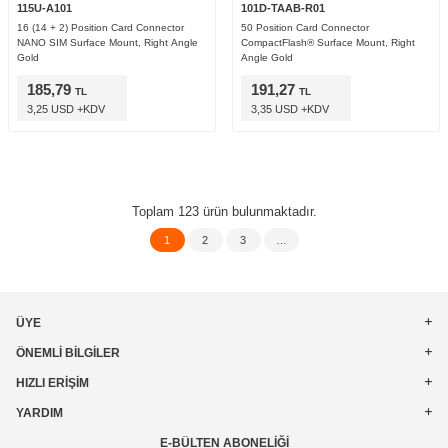
115U-A101
101D-TAAB-R01
16 (14 + 2) Position Card Connector
50 Position Card Connector
NANO SIM Surface Mount, Right Angle
CompactFlash® Surface Mount, Right
Gold
Angle Gold
185,79
191,27
TL
TL
3,25 USD +KDV
3,35 USD +KDV
Toplam
123
ürün bulunmaktadır.
1
2
3
…
ÜYE
ÖNEMLI BILGILER
HIZLI ERIŞIM
YARDIM
E-BÜLTEN ABONELIĞI