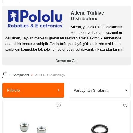
Attend Türkiye
Distribütörü
Attend, yüksek kaliteli elektronik
konnektör ve bağlantı çözümleri
geliştiren, Tayvan merkezli global bir üretici olarak elektronik sektöründe
önemli bir konuma sahiptir. Geniş ürün portföyü, yüksek hızda veri iletimi
sağlayan konnektör teknolojileri ve endüstriyel dayanıklılık standartlarına
uygun çözümleri ile Attend, mühendislik projelerinde güvenilir bir çözüm
ortağıdır. Otomotivden IoT uygulamalarına, telekomünikasyondan
Devamını Gör
endüstriyel sistemlere kadar birçok alanda tercih edilen marka, Türkiye’de
e-komponent.com güvencesiyle sunulmakta ve hızlı tedarik avantajı
E-Komponent
ATTEND Technology
sağlamaktadır.
Endüstriyel Veri Depolama İçin Flash Memory ve SD Kart
Filtrele
Soketi Çözümleri
Veri depolama birimlerinin fiziksel bağlantısı, sistem güvenilirliğinin temel
taşını oluşturur. Attend tarafından geliştirilen flash memory soketleri, zorlu
çevresel koşullarda bile sinyal bütünlüğünü korumak üzere tasarlanmıştır.
Ürün portföyünde yer alan
sd kart soketi
ve micro SD çözümleri, yüksek
çevrim ömrü (mating cycle) ve sarsıntıya dayanıklı kilit mekanizmalarıyla
dikkat çeker. Özellikle yeni nesil yüksek hızlı veri transferi gerektiren