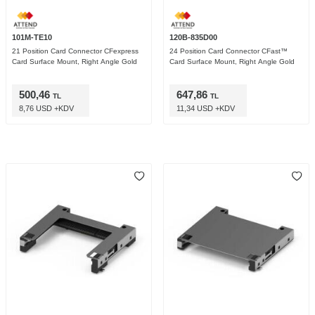
101M-TE10
120B-835D00
21 Position Card Connector CFexpress
24 Position Card Connector CFast™
Card Surface Mount, Right Angle Gold
Card Surface Mount, Right Angle Gold
500,46
647,86
TL
TL
8,76 USD +KDV
11,34 USD +KDV