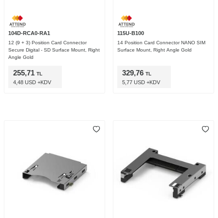
104D-RCA0-RA1
115U-B100
12 (9 + 3) Position Card Connector
14 Position Card Connector NANO SIM
Secure Digital - SD Surface Mount, Right
Surface Mount, Right Angle Gold
Angle Gold
255,71
329,76
TL
TL
4,48 USD +KDV
5,77 USD +KDV