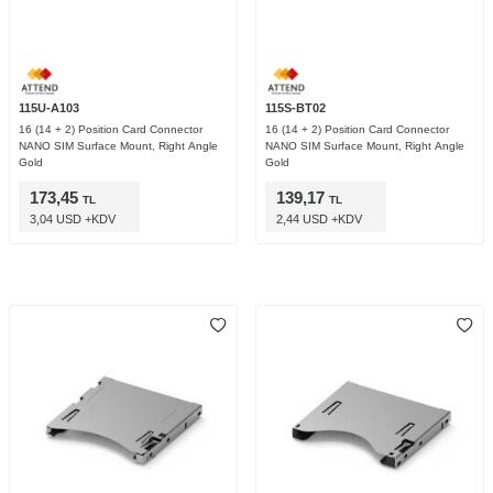
115U-A103
115S-BT02
16 (14 + 2) Position Card Connector
16 (14 + 2) Position Card Connector
NANO SIM Surface Mount, Right Angle
NANO SIM Surface Mount, Right Angle
Gold
Gold
173,45
139,17
TL
TL
3,04 USD +KDV
2,44 USD +KDV