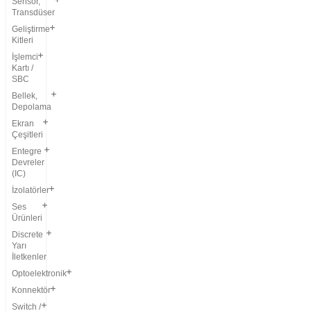
Sensör,
Transdüser
Geliştirme
Kitleri
İşlemci
Kartı /
SBC
Bellek,
Depolama
Ekran
Çeşitleri
Entegre
Devreler
(IC)
İzolatörler
Ses
Ürünleri
Discrete
Yarı
İletkenler
Optoelektronik
Konnektör
Switch /