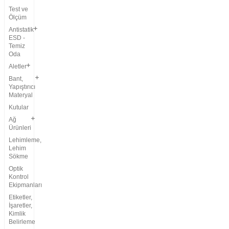
Test ve
Ölçüm
Antistatik
ESD -
Temiz
Oda
Aletler
Bant,
Yapıştırıcı
Materyal
Kutular
Ağ
Ürünleri
Lehimleme,
Lehim
Sökme
Optik
Kontrol
Ekipmanları
Etiketler,
İşaretler,
Kimlik
Belirleme