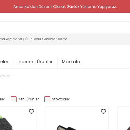
Amerika'dan Düzenli Olarak Günlük Yükleme Yapıyoruz.
eler
İndirimli Ürünler
Markalar
sesuar
ler
Yeni Ürünler
Stoktakiler