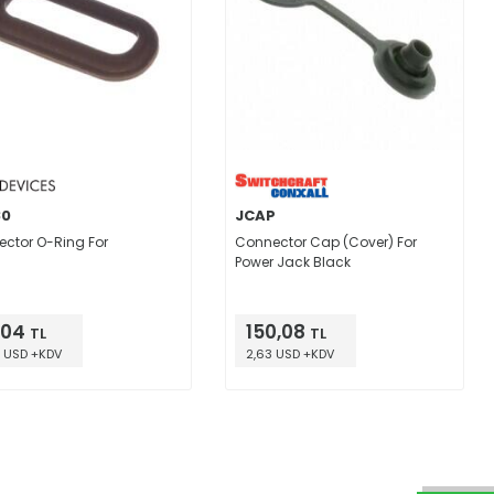
80
JCAP
ctor O-Ring For
Connector Cap (Cover) For
Power Jack Black
,04
150,08
TL
TL
 USD +KDV
2,63 USD +KDV