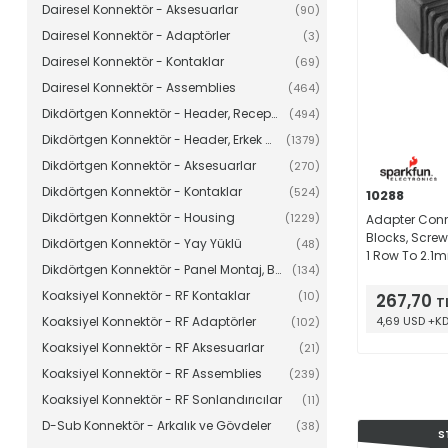
Dairesel Konnektör - Aksesuarlar
(90)
Dairesel Konnektör - Adaptörler
(3)
Dairesel Konnektör - Kontaklar
(69)
Dairesel Konnektör - Assemblies
(464)
Dikdörtgen Konnektör - Header, Receptacle, Dişi Soketler
(494)
Dikdörtgen Konnektör - Header, Erkek Pinler
(1379)
Dikdörtgen Konnektör - Aksesuarlar
(270)
Dikdörtgen Konnektör - Kontaklar
(524)
10288
Dikdörtgen Konnektör - Housing
(1229)
Adapter Conn
Blocks, Screw
Dikdörtgen Konnektör - Yay Yüklü
(48)
1 Row To 2.1
Dikdörtgen Konnektör - Panel Montaj, Bağlantısız Montaj
(134)
Green
Koaksiyel Konnektör - RF Kontaklar
(10)
267,70
T
Koaksiyel Konnektör - RF Adaptörler
4,69 USD +K
(102)
Koaksiyel Konnektör - RF Aksesuarlar
(21)
Koaksiyel Konnektör - RF Assemblies
(239)
Koaksiyel Konnektör - RF Sonlandırıcılar
(11)
D-Sub Konnektör - Arkalık ve Gövdeler
(38)
S