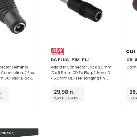
DC PLUG-P1M-P1J
OR-
ector Terminal
Adapter Connector Jack, 2.5mm
Conne
 Connection, 2 Pos,
ID x 5.5mm OD To Plug, 2.1mm ID
mm DC Jack Black,
x 5.5mm OD Free Hanging (In-
Line)
29,98
26
L
TL
DV
0,53 USD +KDV
0,46
TOK YOK