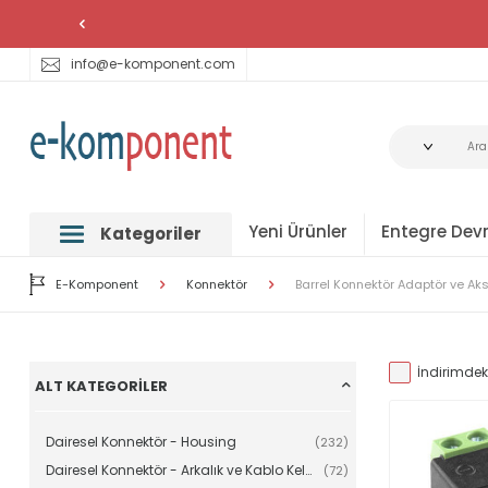
info@e-komponent.com
Yeni Ürünler
Entegre Devr
Kategoriler
E-Komponent
Konnektör
Barrel Konnektör Adaptör ve Ak
İndirimdeki
ALT KATEGORILER
Dairesel Konnektör - Housing
(232)
Dairesel Konnektör - Arkalık ve Kablo Kelepçeleri
(72)