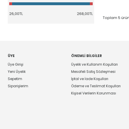
Modüler / Ethernet Konnektör - Kablolama Blokları Aksesuarlar
(5)
Blade Tipi Güç Konnektörü - Assemblies
(22)
Toplam
5
ürün
Blade Tipi Güç Konnektörü - Housing
(22)
Blade Tipi Güç Konnektörü - Aksesuarlar
(7)
Blade Tipi Güç Konnektörü - Kontaklar
(11)
Card Edge Konnektörler - Kontaklar
(24)
Card Edge Konnektörler - Aksesuarlar
(7)
ÜYE
ÖNEMLI BILGILER
Card Edge Konnektörler - Edgeboard Konnektör
(105)
Üye Girişi
Üyelik ve Kullanım Koşulları
Card Edge Konnektörler - Housing
(19)
Yeni Üyelik
Mesafeli Satış Sözleşmesi
Card Edge Konnektörler - Adaptörler
(16)
Sepetim
İptal ve İade Koşulları
Hafıza - Smart Card Konnektör - PC Card Soketler
(105)
Siparişlerim
Ödeme ve Teslimat Koşulları
Hafıza - Smart Card Konnektör - Inline Modül Soketler
(16)
Kişisel Verilerin Korunması
Hafıza - Smart Card Konnektör - Aksesuarlar
(10)
Hafıza - Smart Card Konnektör - PC Card Adaptörler
(1)
Heavy Duty Konnektör - Ek Parça ve Modüller
(34)
Heavy Duty Konnektör - Aksesuarlar
(4)
Heavy Duty Konnektör - Assemblies
(2)