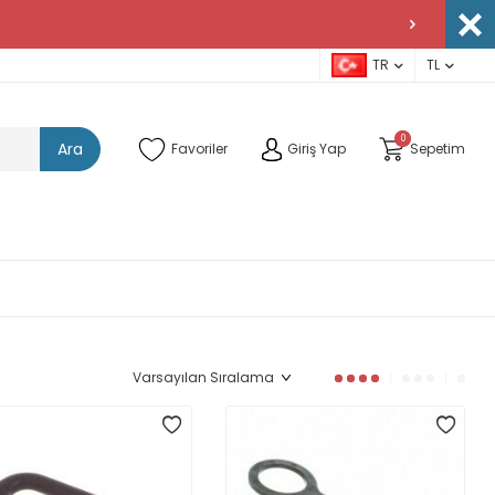
TR
TL
0
Ara
Favoriler
Giriş Yap
Sepetim