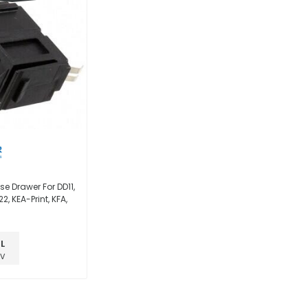
e Drawer For DD11,
2, KEA-Print, KFA,
L
DV