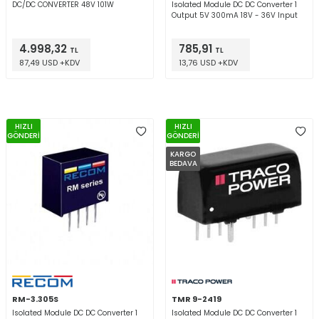
DC/DC CONVERTER 48V 101W
Isolated Module DC DC Converter 1
Output 5V 300mA 18V - 36V Input
4.998,32
785,91
TL
TL
87,49 USD +KDV
13,76 USD +KDV
HIZLI
HIZLI
GÖNDERİ
GÖNDERİ
KARGO
BEDAVA
RM-3.305S
TMR 9-2419
Isolated Module DC DC Converter 1
Isolated Module DC DC Converter 1