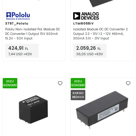
3797_Pololu
LTM8058IY
Pololu Non-Isolated PoL Module DC
Isolated Module DC DC Converter 2
DC Converter 1 Output 15V 600mA
Output 2.3 ~ 13V 1.2 ~ 12V 440mA,
15.2V - 50V Input
300mA 3.1V - 31V Input
424,91
2.059,26
TL
TL
7,44 USD +KDV
36,05 USD +KDV
HIZLI
HIZLI
GÖNDERİ
GÖNDERİ
KARGO
BEDAVA