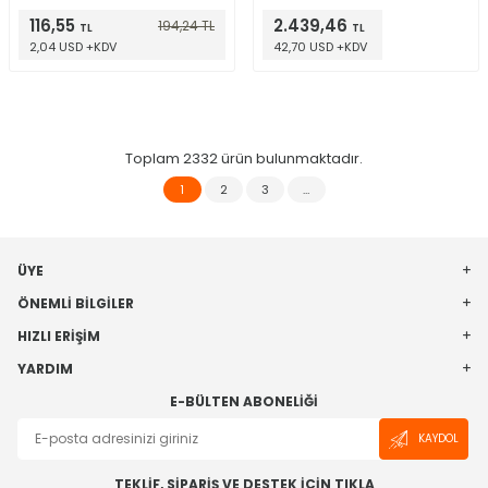
116,55
2.439,46
194,24
TL
TL
TL
2,04 USD +KDV
42,70 USD +KDV
Toplam
2332
ürün bulunmaktadır.
1
2
3
…
ÜYE
ÖNEMLI BILGILER
HIZLI ERIŞIM
YARDIM
E-BÜLTEN ABONELIĞI
KAYDOL
TEKLİF, SİPARİŞ VE DESTEK İÇİN TIKLA