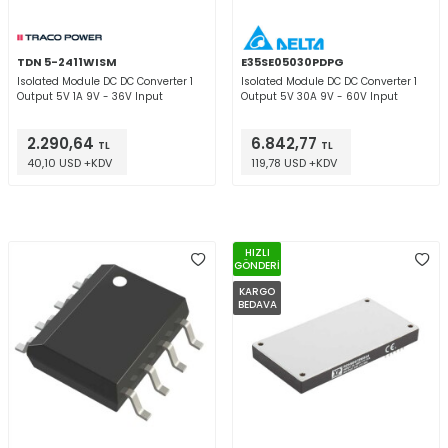
TDN 5-2411WISM
E35SE05030PDPG
Isolated Module DC DC Converter 1
Isolated Module DC DC Converter 1
Output 5V 1A 9V - 36V Input
Output 5V 30A 9V - 60V Input
2.290,64
6.842,77
TL
TL
40,10 USD +KDV
119,78 USD +KDV
HIZLI
GÖNDERİ
KARGO
BEDAVA