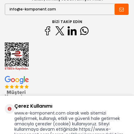
BIZI TAKIP EDIN
Çerez Kullanımı
www.e-komponent.com olarak web sitemizi
geliştirmek, kullanışlı, etkili ve güvenli hale getirmek
Ekom Elk. Elektronik San. ve Tic. A.Ş.'nin Tescilli Bir Markasıdır
amacıyla çerezler (cookie) kullanıyoruz. Siteyi
kullanmaya devam ettiğinizde https://www.e-