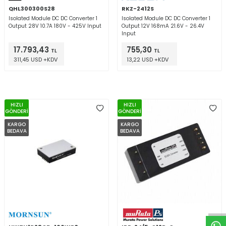
QHL300300S28
RKZ-2412S
Isolated Module DC DC Converter 1
Isolated Module DC DC Converter 1
Output 28V 10.7A 180V - 425V Input
Output 12V 168mA 21.6V - 26.4V
Input
17.793,43
755,30
TL
TL
311,45 USD +KDV
13,22 USD +KDV
HIZLI
HIZLI
GÖNDERİ
GÖNDERİ
KARGO
KARGO
BEDAVA
BEDAVA
W
h
t
a
p
p
D
e
s
e
H
a
t
t