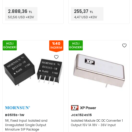
2.888,36
255,37
TL
TL
50,56 USD +KDV
4,47 USD +KDV
%
40
HIZLI
HIZLI
GÖNDERİ
GÖNDERİ
İNDİRİM
B0515S-1W
JCK1524S15
1W, Fixed Input Isolated and
Isolated Module DC DC Converter 1
Unregulated Single Output
Output 15V 1A 18V - 36V Input
Miniature SIP Package