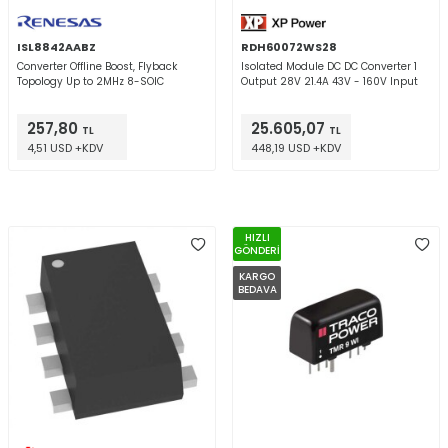
ISL8842AABZ
RDH60072WS28
Converter Offline Boost, Flyback
Isolated Module DC DC Converter 1
Topology Up to 2MHz 8-SOIC
Output 28V 21.4A 43V - 160V Input
257,80
25.605,07
TL
TL
4,51 USD +KDV
448,19 USD +KDV
HIZLI
GÖNDERİ
KARGO
BEDAVA