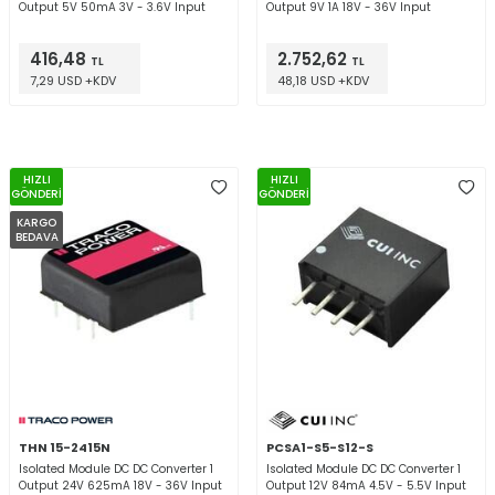
Output 5V 50mA 3V - 3.6V Input
Output 9V 1A 18V - 36V Input
416,48
2.752,62
TL
TL
7,29 USD +KDV
48,18 USD +KDV
HIZLI
HIZLI
GÖNDERİ
GÖNDERİ
KARGO
BEDAVA
THN 15-2415N
PCSA1-S5-S12-S
Isolated Module DC DC Converter 1
Isolated Module DC DC Converter 1
Output 24V 625mA 18V - 36V Input
Output 12V 84mA 4.5V - 5.5V Input