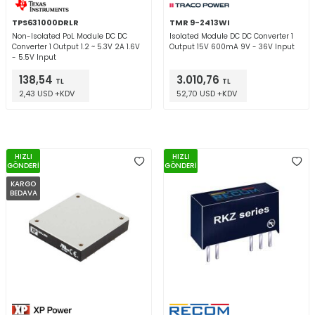
TPS631000DRLR
TMR 9-2413WI
Non-Isolated PoL Module DC DC
Isolated Module DC DC Converter 1
Converter 1 Output 1.2 ~ 5.3V 2A 1.6V
Output 15V 600mA 9V - 36V Input
- 5.5V Input
138,54
3.010,76
TL
TL
2,43 USD +KDV
52,70 USD +KDV
HIZLI
HIZLI
GÖNDERİ
GÖNDERİ
KARGO
BEDAVA