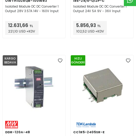
UWTH1D28QB-100WR3
IRE-24/5-Q12P-C
Isolated Module DC DC Converter 1
Isolated Module DC DC Converter 1
Output 28V 3.57A 14V - 160V Input
Output 24V 5A 9V - 36V Input
12.631,66
5.856,93
TL
TL
221,10 USD +KDV
102,52 USD +KDV
KARGO
HIZLI
BEDAVA
GÖNDERİ
DDR-120A-48
CC1R5-2405SR-E