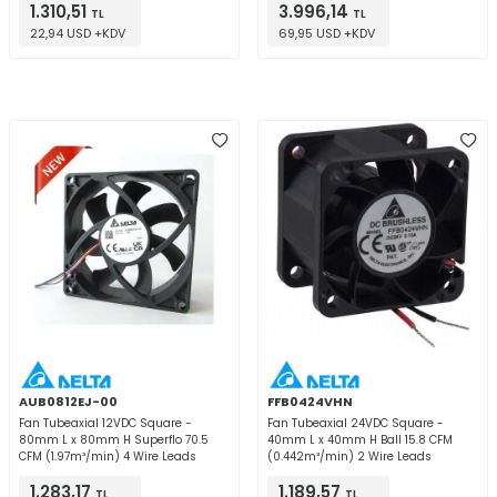
1.310,51
3.996,14
TL
TL
22,94 USD +KDV
69,95 USD +KDV
AUB0812EJ-00
FFB0424VHN
Fan Tubeaxial 12VDC Square -
Fan Tubeaxial 24VDC Square -
80mm L x 80mm H Superflo 70.5
40mm L x 40mm H Ball 15.8 CFM
CFM (1.97m³/min) 4 Wire Leads
(0.442m³/min) 2 Wire Leads
1.283,17
1.189,57
TL
TL