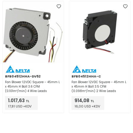
BFB04512HHA-DV52
BFB04512HHA-C
Fan Blower 12VDC Square - 45mm L
Fan Blower 12VDC Square - 45mm L
x 45mm H Ball 3.6 CFM
x 45mm H Ball 3.5 CFM
(0.101m³/min) 4 Wire Leads
(0.098m³/min) 2 Wire Leads
1.017,63
914,08
TL
TL
17,81 USD +KDV
16,00 USD +KDV