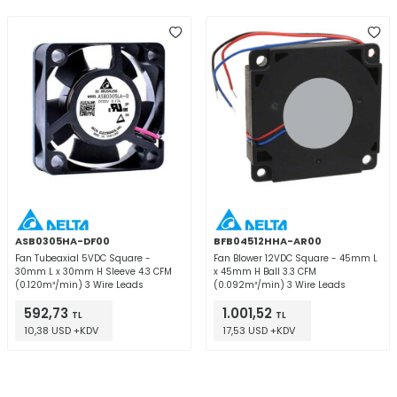
ASB0305HA-DF00
BFB04512HHA-AR00
Fan Tubeaxial 5VDC Square -
Fan Blower 12VDC Square - 45mm L
30mm L x 30mm H Sleeve 4.3 CFM
x 45mm H Ball 3.3 CFM
(0.120m³/min) 3 Wire Leads
(0.092m³/min) 3 Wire Leads
592,73
1.001,52
TL
TL
10,38 USD +KDV
17,53 USD +KDV