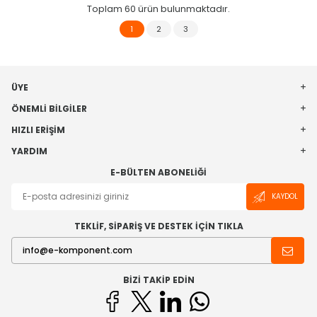
Toplam
60
ürün bulunmaktadır.
1
2
3
ÜYE
ÖNEMLI BILGILER
HIZLI ERIŞIM
YARDIM
E-BÜLTEN ABONELIĞI
KAYDOL
TEKLİF, SİPARİŞ VE DESTEK İÇİN TIKLA
BIZI TAKIP EDIN