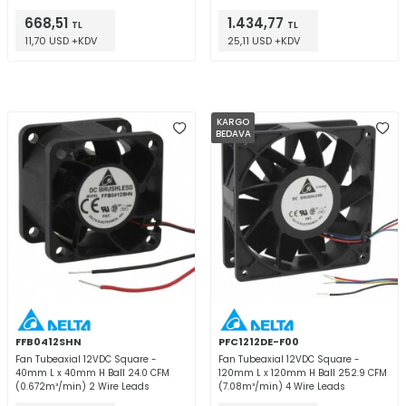
668,51
1.434,77
TL
TL
11,70 USD +KDV
25,11 USD +KDV
KARGO
BEDAVA
FFB0412SHN
PFC1212DE-F00
Fan Tubeaxial 12VDC Square -
Fan Tubeaxial 12VDC Square -
40mm L x 40mm H Ball 24.0 CFM
120mm L x 120mm H Ball 252.9 CFM
(0.672m³/min) 2 Wire Leads
(7.08m³/min) 4 Wire Leads