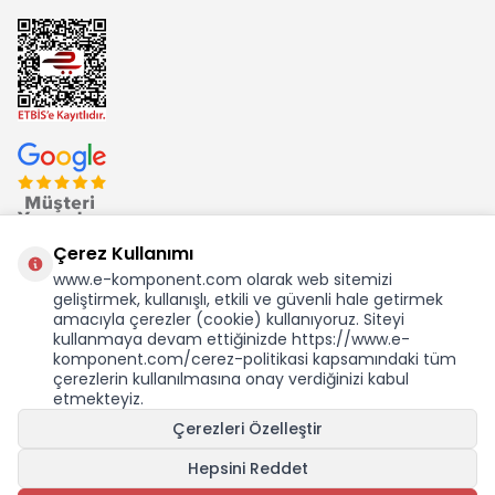
Çerez Kullanımı
www.e-komponent.com olarak web sitemizi
geliştirmek, kullanışlı, etkili ve güvenli hale getirmek
Ekom Elk. Elektronik San. ve Tic. A.Ş.'nin Tescilli Bir Markasıdır
amacıyla çerezler (cookie) kullanıyoruz. Siteyi
kullanmaya devam ettiğinizde https://www.e-
komponent.com/cerez-politikasi kapsamındaki tüm
çerezlerin kullanılmasına onay verdiğinizi kabul
etmekteyiz.
Çerezleri Özelleştir
Hepsini Reddet