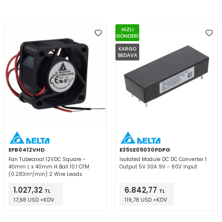
HIZLI
GÖNDERİ
KARGO
BEDAVA
EFB0412VHD
E35SE05030PDPG
Fan Tubeaxial 12VDC Square -
Isolated Module DC DC Converter 1
40mm L x 40mm H Ball 10.1 CFM
Output 5V 30A 9V - 60V Input
(0.283m³/min) 2 Wire Leads
1.027,32
6.842,77
TL
TL
17,98 USD +KDV
119,78 USD +KDV