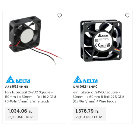
AFB0524HHB
QFR0624EHP0
Fan Tubeaxial 24VDC Square -
Fan Tubeaxial 24VDC Square -
50mm L x 50mm H Ball 16.2 CFM
60mm L x 60mm H Ball 27.5 CFM
(0.454m³/min) 2 Wire Leads
(0.770m³/min) 4 Wire Leads
1.034,06
1.576,79
TL
TL
18,10 USD +KDV
27,60 USD +KDV