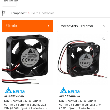
Belirleme
E-Komponent
Delta Electronics
Filtrele
AUB0524VHD
AFB0624HH-A
Fan Tubeaxial 24VDC Square -
Fan Tubeaxial 24VDC Square -
50mm L x 50mm H Superflo 20.3
60mm L x 60mm H Ball 27.6 CFM
CFM (0.568m³/min) 2 Wire Leads
(0.773m³/min) 2 Wire Leads