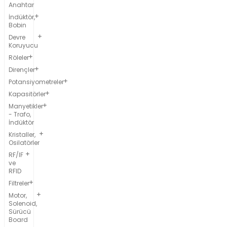
Anahtar
İndüktör,
Bobin
Devre
Koruyucu
Röleler
Dirençler
Potansiyometreler
Kapasitörler
Manyetikler
- Trafo,
İndüktör
Kristaller,
Osilatörler
RF/IF
ve
RFID
Filtreler
Motor,
Solenoid,
Sürücü
Board