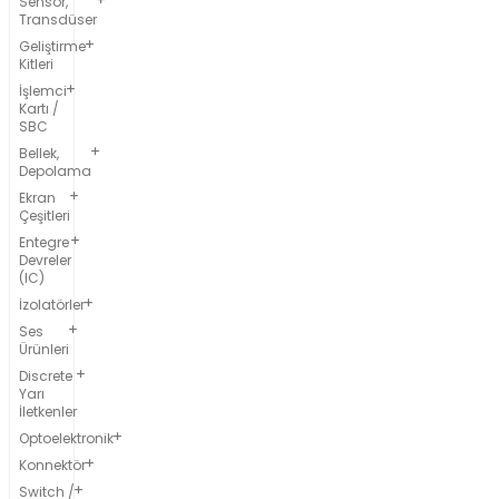
Sensör,
Transdüser
Geliştirme
Kitleri
İşlemci
Kartı /
SBC
Bellek,
Depolama
Ekran
Çeşitleri
Entegre
Devreler
(IC)
İzolatörler
Ses
Ürünleri
Discrete
Yarı
İletkenler
Optoelektronik
Konnektör
Switch /