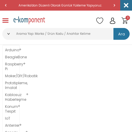
hildir!
Amerika'dan Düzenli Olarak Günlük Yükleme Yapıyoruz.
2500 TL v
0
Ara
Arduino
BeagleBone
Raspberry
Pi
Maker/DIY/Robotik
Prototipleme,
İmalat
Kablosuz
Haberleşme
Konum
Tespit
IoT
Antenler