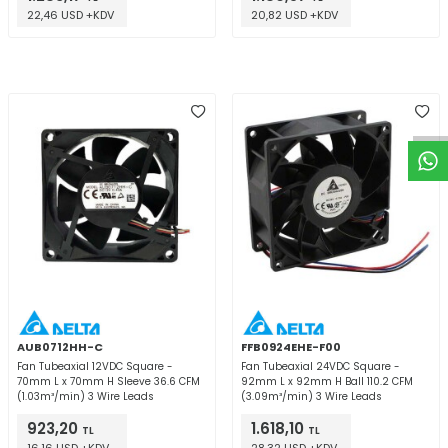
22,46 USD +KDV
20,82 USD +KDV
W
h
t
a
p
p
D
e
s
e
H
a
t
t
AUB0712HH-C
FFB0924EHE-F00
Fan Tubeaxial 12VDC Square -
Fan Tubeaxial 24VDC Square -
70mm L x 70mm H Sleeve 36.6 CFM
92mm L x 92mm H Ball 110.2 CFM
(1.03m³/min) 3 Wire Leads
(3.09m³/min) 3 Wire Leads
923,20
1.618,10
TL
TL