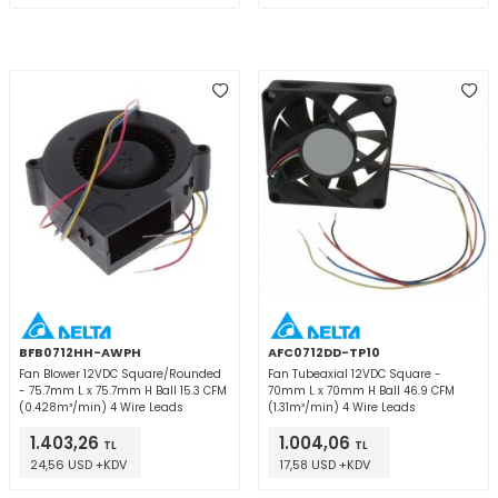
BFB0712HH-AWPH
AFC0712DD-TP10
Fan Blower 12VDC Square/Rounded
Fan Tubeaxial 12VDC Square -
- 75.7mm L x 75.7mm H Ball 15.3 CFM
70mm L x 70mm H Ball 46.9 CFM
(0.428m³/min) 4 Wire Leads
(1.31m³/min) 4 Wire Leads
1.403,26
1.004,06
TL
TL
24,56 USD +KDV
17,58 USD +KDV