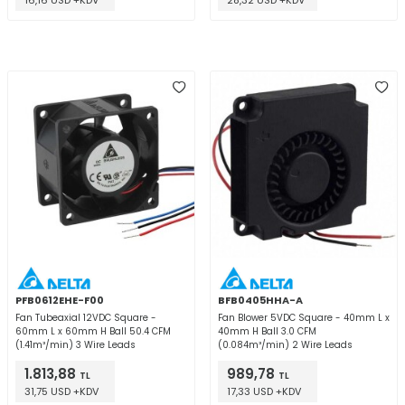
16,16 USD +KDV
28,32 USD +KDV
PFB0612EHE-F00
BFB0405HHA-A
Fan Tubeaxial 12VDC Square -
Fan Blower 5VDC Square - 40mm L x
60mm L x 60mm H Ball 50.4 CFM
40mm H Ball 3.0 CFM
(1.41m³/min) 3 Wire Leads
(0.084m³/min) 2 Wire Leads
1.813,88
989,78
TL
TL
31,75 USD +KDV
17,33 USD +KDV