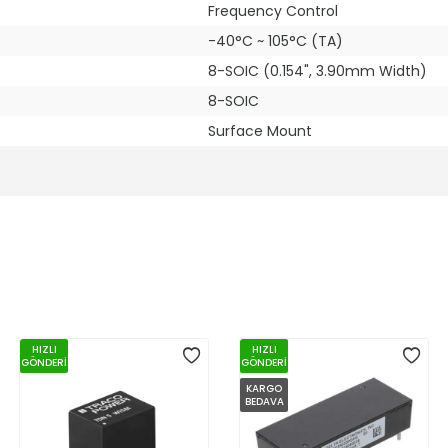
Frequency Control
-40°C ~ 105°C (TA)
8-SOIC (0.154", 3.90mm Width)
8-SOIC
Surface Mount
HIZLI
HIZLI
GÖNDERİ
GÖNDERİ
KARGO
BEDAVA