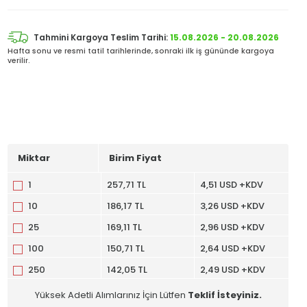
Tahmini Kargoya Teslim Tarihi:
15.08.2026 - 20.08.2026
Hafta sonu ve resmi tatil tarihlerinde, sonraki ilk iş gününde kargoya
verilir.
Miktar
Birim Fiyat
1
257,71 TL
4,51 USD +KDV
10
186,17 TL
3,26 USD +KDV
25
169,11 TL
2,96 USD +KDV
100
150,71 TL
2,64 USD +KDV
250
142,05 TL
2,49 USD +KDV
Yüksek Adetli Alımlarınız İçin Lütfen
Teklif İsteyiniz.