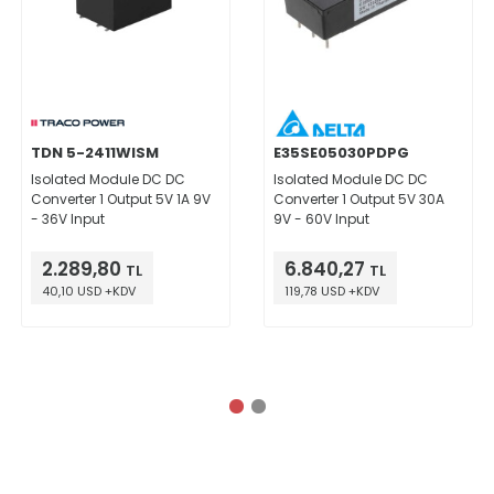
TDN 5-2411WISM
E35SE05030PDPG
Isolated Module DC DC
Isolated Module DC DC
Converter 1 Output 5V 1A 9V
Converter 1 Output 5V 30A
- 36V Input
9V - 60V Input
2.289,80
6.840,27
TL
TL
40,10 USD +KDV
119,78 USD +KDV