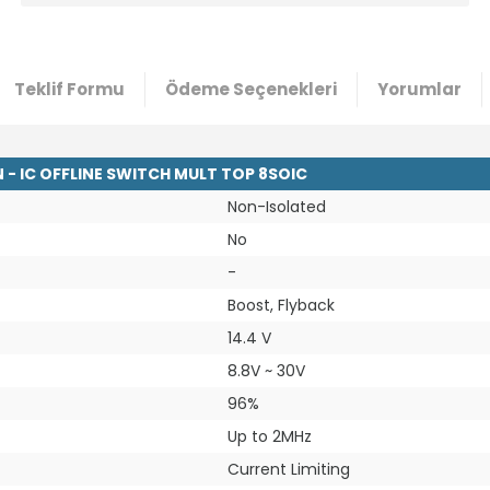
Teklif Formu
Ödeme Seçenekleri
Yorumlar
- IC OFFLINE SWITCH MULT TOP 8SOIC
Non-Isolated
No
-
Boost, Flyback
14.4 V
8.8V ~ 30V
96%
Up to 2MHz
Current Limiting