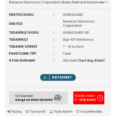
Renesas Electronics Corporation Marka Elektronik Malzemeler
ÜRETİCİ KODU
:
ISL8842AABZ
Renesas Electronics
ÜRETİCİ
:
Corporation
TEDARİKÇİ KODU
:
ISL8842AABZ-ND
TEDARİKÇİ
:
Digi-KEY Electronics
TEDARİK SÜRESİ
:
7 - 10 İş Günü
PAKETLEME TİPİ
:
Tube
STOK DURUMU
:
434 Adet (
Yurt Dışı Stok!
)
DATASHEET
Yurt Dışından
TEDARİK SÜRESİ
Kargo ve Gümrük Dahil
7 - 10 İŞ GÜNÜ
Paylaş
Tavsiye Et
Fiyat Alarmı
Favorilere Ekle