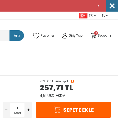
TR
TL
0
Ara
Favoriler
Giriş Yap
Sepetim
KDV Dahil Birim Fiyat
257,71
TL
4,51 USD +KDV
SEPETE EKLE
Adet