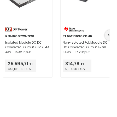
RDH60072WS28
TLVM13630RDHR
Isolated Module DC DC
Non-Isolated PoL Module DC
Converter 1 Output 28V 21.4A
DC Converter 1 Output 1 ~ 6V
43V - 160V Input
3A 3V - 36V Input
25.595,71
314,78
TL
TL
448,19 USD +KDV
5,51 USD +KDV