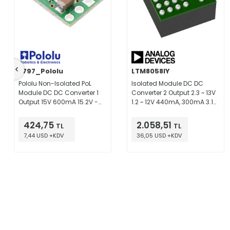
3797_Pololu
LTM8058IY
Pololu Non-Isolated PoL
Isolated Module DC DC
Module DC DC Converter 1
Converter 2 Output 2.3 ~ 13V
Output 15V 600mA 15.2V -
1.2 ~ 12V 440mA, 300mA 3.1V
50V Input
- 31V Input
424,75
2.058,51
TL
TL
7,44 USD +KDV
36,05 USD +KDV