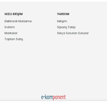
HIZLI ERIŞIM
YARDIM
Elektronik Malzeme
İletişim
İndirim
Sipariş Takip
Markalar
Sıkça Sorulan Sorular
Toptan Satış
Ekom Elk. Elektronik San. ve Tic. A.Ş.'nin Tescilli Bir Markasıdır