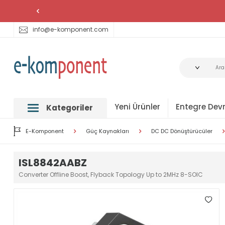
info@e-komponent.com
Yeni Ürünler
Entegre Devr
Kategoriler
E-Komponent
Güç Kaynakları
DC DC Dönüştürücüler
ISL8842AABZ
Converter Offline Boost, Flyback Topology Up to 2MHz 8-SOIC