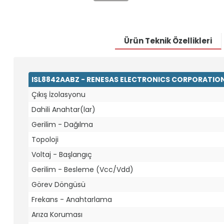
Ürün Teknik Özellikleri
ISL8842AABZ - RENESAS ELECTRONICS CORPORATION 
Çıkış İzolasyonu
Dahili Anahtar(lar)
Gerilim - Dağılma
Topoloji
Voltaj - Başlangıç
Gerilim - Besleme (Vcc/Vdd)
Görev Döngüsü
Frekans - Anahtarlama
Arıza Koruması