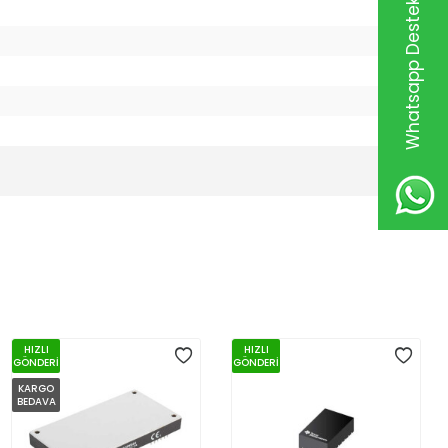
Whatsapp Destek Hattı
HIZLI
HIZLI
GÖNDERİ
GÖNDERİ
KARGO
BEDAVA