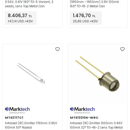
0.56V, 0.61V 180° TO-5 Variant, 2
(1850nm ~ 1950nm) 0.8V 100mA
Leads, Lens Top Metal Can
150° TO-18-2 Metal Can
8.406,37
1.476,70
TL
TL
147,14 USD +KDV
25,85 USD +KDV
MTE2117C1
MTE1300N-WRC
Infrared (IR) Emitter 1760nm 0.95V
Infrared (IR) Emitter 1300nm 0.96V
100mA 50° Radial
100mA 32° TO-46-2 Lens Top Metal