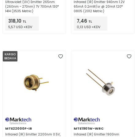
Ultraviolet (UV) Emitter 265nm
Infrared (IR) Emitter 940nm 1.2V
(260nm ~ 270nm) 7V 700mA 130°
65mA 0.2mW/sr @ 20mA 120°
1414 (3535 Metric)
0805 (2012 Metric)
318,10
7,46
TL
TL
5,57 USD +KDV
0,13 USD +KDV
KARGO
BEDAVA
MTE22000F-IR
MTE1901W-WRC
Infrared (IR) Emitter 2200nm 0.5V,
Infrared (IR) Emitter 1900nm