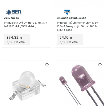
CUN66A1G
VSMB3940X01-GS08
Ultraviolet (UV) Emitter 367nm 3.7V
Infrared (IR) Emitter 940nm 1.35V
1.4A 120° 1414 (3535 Metric)
100mA 7mW/sr @ 100mA 120° 2-
SMD, J-Lead
374,32
54,16
TL
TL
6,55 USD +KDV
0,95 USD +KDV