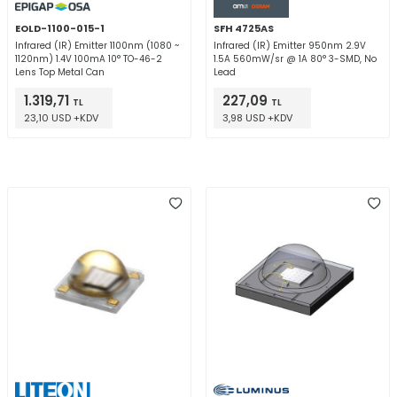
EOLD-1100-015-1
SFH 4725AS
Infrared (IR) Emitter 1100nm (1080 ~
Infrared (IR) Emitter 950nm 2.9V
1120nm) 1.4V 100mA 10° TO-46-2
1.5A 560mW/sr @ 1A 80° 3-SMD, No
Lens Top Metal Can
Lead
1.319,71
227,09
TL
TL
23,10 USD +KDV
3,98 USD +KDV