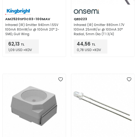
AM2520SF3C03-100MAV
QED223
Infrared (IR) Emitter 940nm 1.55V
Infrared (IR) Emitter 880nm 1.7V
100mA 80mW/sr @ 100mA 20° 2-
100mA 25mW/sr @ 100mA 30°
SMD, Gull Wing
Radial, 5mm Dia (T 1 3/4)
62,13
44,56
TL
TL
1,09 USD +KDV
0,78 USD +KDV