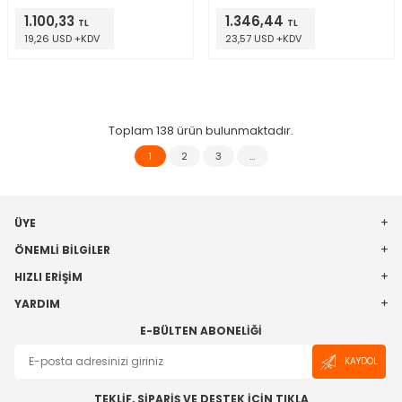
1.100,33
1.346,44
TL
TL
19,26 USD +KDV
23,57 USD +KDV
Toplam
138
ürün bulunmaktadır.
1
2
3
…
ÜYE
ÖNEMLI BILGILER
HIZLI ERIŞIM
YARDIM
E-BÜLTEN ABONELIĞI
KAYDOL
TEKLİF, SİPARİŞ VE DESTEK İÇİN TIKLA