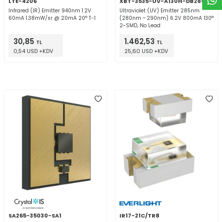
LTE-4206
XBT-3535-UV-A130H-DB280-00
Infrared (IR) Emitter 940nm 1.2V
Ultraviolet (UV) Emitter 285nm
60mA 1.38mW/sr @ 20mA 20° T-1
(280nm ~ 290nm) 6.2V 800mA 130°
2-SMD, No Lead
30,85
1.462,53
TL
TL
0,54 USD +KDV
25,60 USD +KDV
SA265-35030-SA1
IR17-21C/TR8