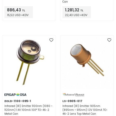
Can
886,43
1.281,32
TL
TL
15,52 USD +KDV
22,43 USD +KDV
EOLD-1100-095-1
LS-0905-017
Infrared (IR) Emitter 1100nm (1080 ~
Infrared (IR) Emitter 905nm
1120nm) 1.4V 100mA 100° TO-46-2
(895nm ~ 915nm) 1.3V 100mA TO-
Metal Can
46-2 Lens Top Metal Can