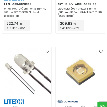
LTPL-C034UVH365
SST-10-UV-A130-G385-00
Ultraviolet (UV) Emitter 365nm 4V
Ultraviolet (UV) Emitter 385nm
700mA 130° 2-SMD, No Lead
(380nm ~ 390nm) 3.4V 1.5A 130° 1414
Exposed Pad
(3535 Metric)
522,74
309,93
TL
TL
9,15 USD +KDV
5,43 USD +KDV
W
h
t
a
p
p
D
e
s
e
H
a
t
t