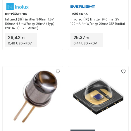
IN-P32ZTHIR
IR204C-A
Infrared (IR) Emitter 940nm 1.5V
Infrared (IR) Emitter 940nm 1.2V
100mA 4.5mW/sr @ 20mA (Typ)
100mA 4mW/sr @ 20mA 35° Radial
120° 1411 (3528 Metric)
26,42
25,37
TL
TL
0,46 USD +KDV
0,44 USD +KDV