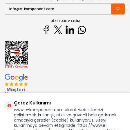
BIZI TAKIP EDIN
Çerez Kullanımı
www.e-komponent.com olarak web sitemizi
geliştirmek, kullanışlı, etkili ve güvenli hale getirmek
Ekom Elk. Elektronik San. ve Tic. A.Ş.'nin Tescilli Bir Markasıdır
amacıyla çerezler (cookie) kullanıyoruz. Siteyi
kullanmaya devam ettiğinizde https://www.e-