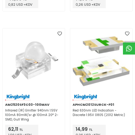
0,82 USD +KDV
0,26 USD +KDV
W
h
t
a
p
p
D
e
s
e
H
a
t
t
AM2520SF3C03-100MAV
APHCM2012SURCK-F01
Infrared (IR) Emitter 940nm 1.55V
Red 630nm LED Indication -
100mA 80mW/sr @ 100mA 20° 2-
Discrete 1.95V 0805 (2012 Metric)
SMD, Gull Wing
62,11
14,99
TL
TL