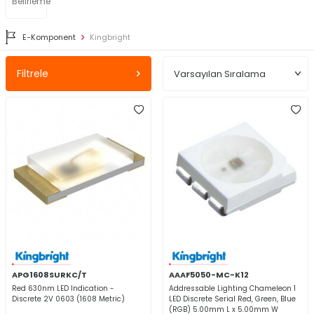
Belirleme
E-Komponent
Kingbright
Filtrele
APG1608SURKC/T
AAAF5050-MC-K12
Red 630nm LED Indication -
Addressable Lighting Chameleon 1
Discrete 2V 0603 (1608 Metric)
LED Discrete Serial Red, Green, Blue
(RGB) 5.00mm L x 5.00mm W