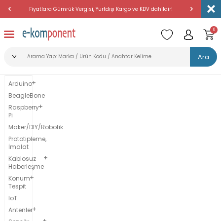
Fiyatlara Gümrük Vergisi, Yurtdışı Kargo ve KDV dahildir!
Amerika'dan 
0
Ara
Arduino
BeagleBone
Raspberry
Pi
Maker/DIY/Robotik
Prototipleme,
İmalat
Kablosuz
Haberleşme
Konum
Tespit
IoT
Antenler