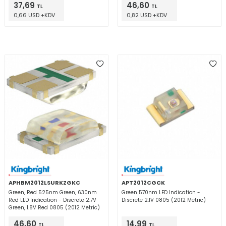
37,69
46,60
TL
TL
0,66 USD +KDV
0,82 USD +KDV
APHBM2012LSURKZGKC
APT2012CGCK
Green, Red 525nm Green, 630nm
Green 570nm LED Indication -
Red LED Indication - Discrete 2.7V
Discrete 2.1V 0805 (2012 Metric)
Green, 1.8V Red 0805 (2012 Metric)
46,60
14,99
TL
TL