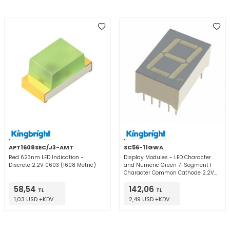
APT1608SEC/J3-AMT
SC56-11GWA
Red 623nm LED Indication -
Display Modules - LED Character
Discrete 2.2V 0603 (1608 Metric)
and Numeric Green 7-Segment 1
Character Common Cathode 2.2V
20mA 0.750" H x 0.500" W x 0.315" D
58,54
142,06
(19.05mm x 12.70mm x 8.00mm) 10-
TL
TL
DIP (0.600", 15.24mm)
1,03 USD +KDV
2,49 USD +KDV