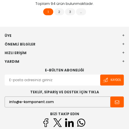
Toplam
94
ürün bulunmaktadır.
1
2
3
…
ÜYE
ÖNEMLI BILGILER
HIZLI ERIŞIM
YARDIM
E-BÜLTEN ABONELIĞI
KAYDOL
TEKLİF, SİPARİŞ VE DESTEK İÇİN TIKLA
BIZI TAKIP EDIN