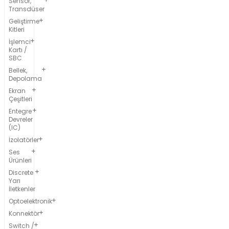
Sensör,
Transdüser
Geliştirme
Kitleri
İşlemci
Kartı /
SBC
Bellek,
Depolama
Ekran
Çeşitleri
Entegre
Devreler
(IC)
İzolatörler
Ses
Ürünleri
Discrete
Yarı
İletkenler
Optoelektronik
Konnektör
Switch /