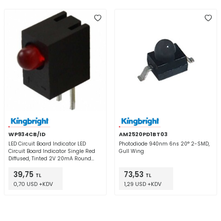
WP934CB/ID
AM2520PD1BT03
LED Circuit Board Indicator LED
Photodiode 940nm 6ns 20° 2-SMD,
Circuit Board Indicator Single Red
Gull Wing
Diffused, Tinted 2V 20mA Round
with Domed Top 3mm, T-1 Through
39,75
73,53
Hole, Right Angle
TL
TL
0,70 USD +KDV
1,29 USD +KDV