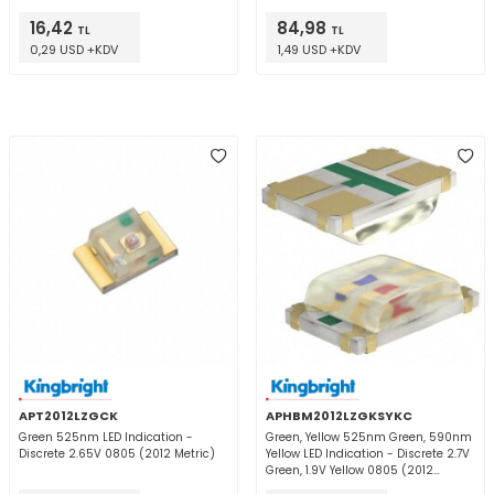
16,42
84,98
TL
TL
0,29 USD +KDV
1,49 USD +KDV
APT2012LZGCK
APHBM2012LZGKSYKC
Green 525nm LED Indication -
Green, Yellow 525nm Green, 590nm
Discrete 2.65V 0805 (2012 Metric)
Yellow LED Indication - Discrete 2.7V
Green, 1.9V Yellow 0805 (2012
Metric)