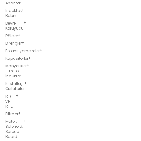
Anahtar
İndüktör,
Bobin
Devre
Koruyucu
Röleler
Dirençler
Potansiyometreler
Kapasitörler
Manyetikler
- Trafo,
İndüktör
Kristaller,
Osilatörler
RF/IF
ve
RFID
Filtreler
Motor,
Solenoid,
Sürücü
Board