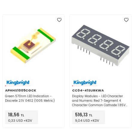
APHHS1005CGCK
CC04-41SURKWA
Green 570nm LED Indication -
Display Modules - LED Character
Discrete 2.1V 0402 (1005 Metric)
and Numeric Red 7-Segment 4
Character Common Cathode 1.85V
10mA 0.630" H x 1.591" W x 0.268" D
18,56
516,13
(16.00mm x 40.40mm x 6.80mm)
TL
TL
20-DIP (0.500", 12.70mm)
0,33 USD +KDV
9,04 USD +KDV