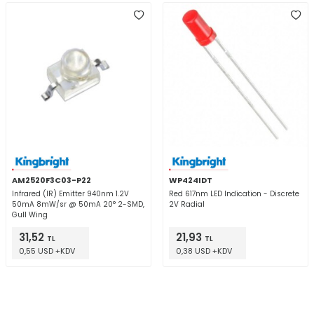
AM2520F3C03-P22
WP424IDT
Infrared (IR) Emitter 940nm 1.2V
Red 617nm LED Indication - Discrete
50mA 8mW/sr @ 50mA 20° 2-SMD,
2V Radial
Gull Wing
31,52
21,93
TL
TL
0,55 USD +KDV
0,38 USD +KDV