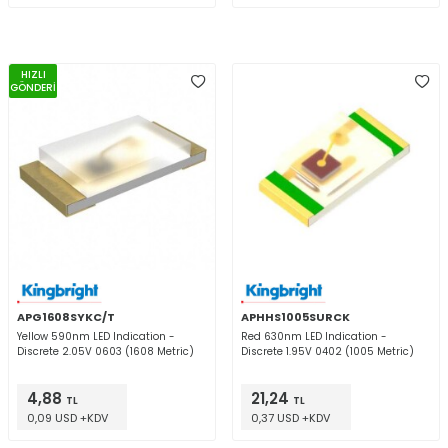
HIZLI
GÖNDERİ
APG1608SYKC/T
APHHS1005SURCK
Yellow 590nm LED Indication -
Red 630nm LED Indication -
Discrete 2.05V 0603 (1608 Metric)
Discrete 1.95V 0402 (1005 Metric)
4,88
21,24
TL
TL
0,09 USD +KDV
0,37 USD +KDV