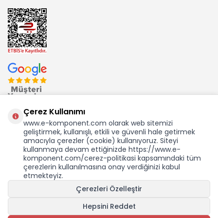
Çerez Kullanımı
www.e-komponent.com olarak web sitemizi
geliştirmek, kullanışlı, etkili ve güvenli hale getirmek
Ekom Elk. Elektronik San. ve Tic. A.Ş.'nin Tescilli Bir Markasıdır
amacıyla çerezler (cookie) kullanıyoruz. Siteyi
kullanmaya devam ettiğinizde https://www.e-
komponent.com/cerez-politikasi kapsamındaki tüm
çerezlerin kullanılmasına onay verdiğinizi kabul
etmekteyiz.
Çerezleri Özelleştir
Hepsini Reddet