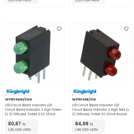
1,09 USD +KDV
0,26 USD +KDV
WP934MD/2GD
WP934EB/2ID
LED Circuit Board Indicator LED
LED Circuit Board Indicator LED
Circuit Board Indicator 2 High Green
Circuit Board Indicator 2 High Red (x
(x 2) Diffused, Tinted 2.2V 25mA
2) Diffused, Tinted 2V 20mA Round
Round with Domed Top 3mm, T-1
with Domed Top 3mm, T-1 Through
80,87
84,98
Through Hole, Right Angle
Hole, Right Angle
TL
TL
1,42 USD +KDV
1,49 USD +KDV