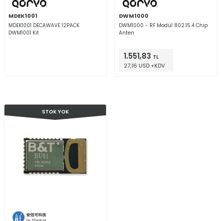
MDEK1001
DWM1000
MDEK1001 DECAWAVE 12PACK
DWM1000 - RF Modül 802.15.4 Chip
DWM1001 Kit
Anten
1.551,83
TL
27,16 USD +KDV
STOK YOK