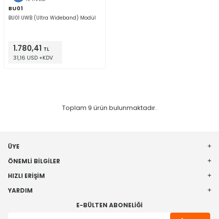
BU01
BU01 UWB (Ultra Wideband) Modül
1.780,41
TL
31,16 USD +KDV
Toplam
9
ürün bulunmaktadır.
ÜYE
ÖNEMLI BILGILER
HIZLI ERIŞIM
YARDIM
E-BÜLTEN ABONELIĞI