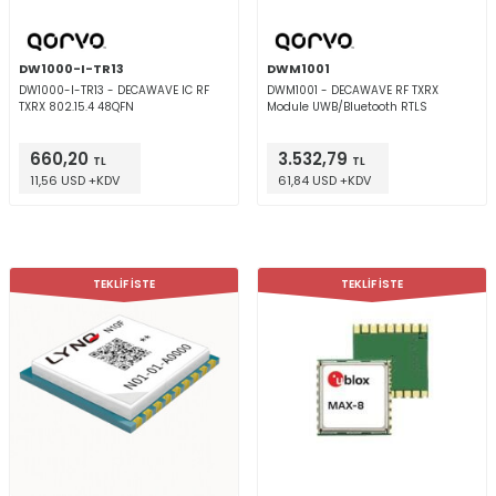
DW1000-I-TR13
DWM1001
DW1000-I-TR13 - DECAWAVE IC RF
DWM1001 - DECAWAVE RF TXRX
TXRX 802.15.4 48QFN
Module UWB/Bluetooth RTLS
660,20
3.532,79
TL
TL
11,56 USD +KDV
61,84 USD +KDV
TEKLİF İSTE
TEKLİF İSTE