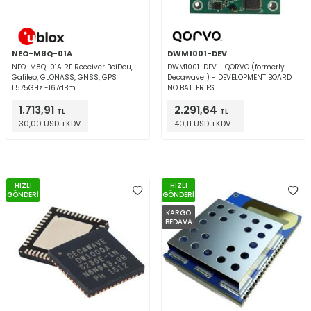
NEO-M8Q-01A
DWM1001-DEV
NEO-M8Q-01A RF Receiver BeiDou,
DWM1001-DEV - QORVO (formerly
Galileo, GLONASS, GNSS, GPS
Decawave ) - DEVELOPMENT BOARD
1.575GHz -167dBm
NO BATTERIES
1.713,91
2.291,64
TL
TL
30,00 USD +KDV
40,11 USD +KDV
HIZLI
HIZLI
GÖNDERİ
GÖNDERİ
KARGO
BEDAVA