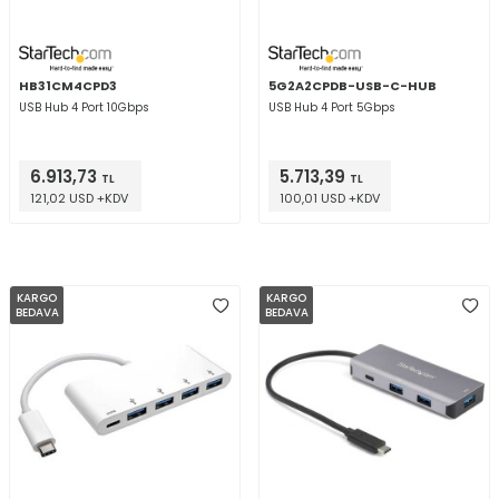
HB31CM4CPD3
5G2A2CPDB-USB-C-HUB
USB Hub 4 Port 10Gbps
USB Hub 4 Port 5Gbps
6.913,73
5.713,39
TL
TL
121,02 USD +KDV
100,01 USD +KDV
KARGO
KARGO
BEDAVA
BEDAVA