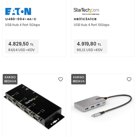
U460-004-4A-C
HB31C3A1CB
USB Hub 4 Port 5Gbps
USB Hub 4 Port 10Gbps
4.829,50
4.919,80
TL
TL
84,54 USD +KDV
86,12 USD +KDV
KARGO
KARGO
BEDAVA
BEDAVA
W
h
t
a
p
p
D
e
s
e
H
a
t
t