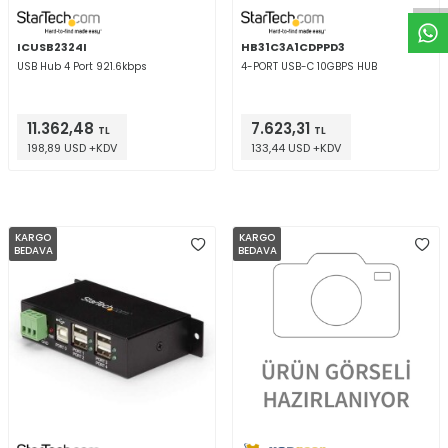
ICUSB2324I
HB31C3A1CDPPD3
USB Hub 4 Port 921.6kbps
4-PORT USB-C 10GBPS HUB
11.362,48
7.623,31
TL
TL
198,89 USD +KDV
133,44 USD +KDV
KARGO
KARGO
BEDAVA
BEDAVA