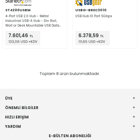
ST4200USBM
USBG-BREC3010
4-Port USB 2.0 Hub - Metal
USB Hub 10 Port 5Gbps
Industrial USB-A Hub - Din Rail,
Wall or Desk Mountable USB Data
Hub - TAA Compliant USB Expander
7.601,46
6.378,59
Hub
TL
TL
133,06 USD +KDV
111,65 USD +KDV
Toplam
8
ürün bulunmaktadır.
ÜYE
ÖNEMLI BILGILER
HIZLI ERIŞIM
YARDIM
E-BÜLTEN ABONELIĞI