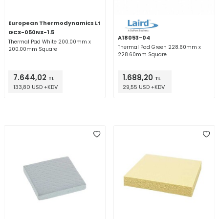
European Thermodynamics Ltd
GCS-050NS-1.5
A18053-04
Thermal Pad White 200.00mm x
Thermal Pad Green 228.60mm x
200.00mm Square
228.60mm Square
7.644,02
1.688,20
TL
TL
133,80 USD +KDV
29,55 USD +KDV