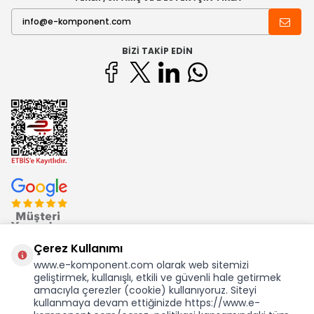
BIZI TAKIP EDIN
Çerez Kullanımı
www.e-komponent.com olarak web sitemizi
geliştirmek, kullanışlı, etkili ve güvenli hale getirmek
Ekom Elk. Elektronik San. ve Tic. A.Ş.'nin Tescilli Bir Markasıdır
amacıyla çerezler (cookie) kullanıyoruz. Siteyi
kullanmaya devam ettiğinizde https://www.e-