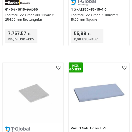
61-04-1015-PAD60
TG-A1250-15-15-1.0
Thermal Pad Green 381.00mm x
Thermal Pad Green 15.00mm x
254.00mm Rectangular
15.00mm Square
7.757,57
55,99
TL
TL
135,79 USD +KDV
0,98 USD +KDV
HIZLI
GÖNDERİ
Gelid Solutions LLC