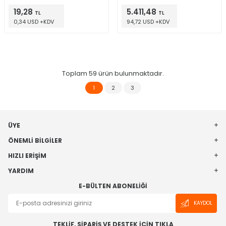
19,28
5.411,48
TL
TL
0,34 USD +KDV
94,72 USD +KDV
Toplam
59
ürün bulunmaktadır.
1
2
3
ÜYE
ÖNEMLI BILGILER
HIZLI ERIŞIM
YARDIM
E-BÜLTEN ABONELIĞI
KAYDOL
TEKLİF, SİPARİŞ VE DESTEK İÇİN TIKLA