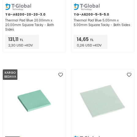
TG-A6200-20-20-3.0
TG-A6200-5-5-5.0
Thermal Pad Blue 20.00mm x
Thermal Pad Blue 5.00mm x
20.00mm Square Tacky - Both
5.00mm Square Tacky - Both Sides
Sides
131,11
14,65
TL
TL
2,30 USD +KDV
0,26 USD +KDV
KARGO
BEDAVA