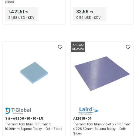
Sides
1.421,51
33,56
TL
TL
24,88 USD +KDV
0,59 USD +KDV
KARGO
BEDAVA
TG-A6200-10-10-1.5
A12618-01
Thermal Pad Blue 10.00mm x
Thermal Pad Blue-Violet 228.60mm
10.00mm Square Tacky - Both Sides
x 228.60mm Square Tacky - Both
Sides