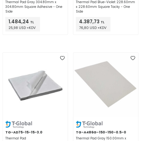
Thermal Pad Gray 304.80mm x
Thermal Pad Blue-Violet 228.60mm
304.80mm Square Adhesive - One
x 228.60mm Square Tacky - One
Side
Side
1.484,24
4.387,73
TL
TL
25,98 USD +KDV
76,80 USD +KDV
TG-AD75-15-15-3.0
TG-A486G-150-150-0.5-0
Thermal Pad
Thermal Pad Gray 150.00mm x