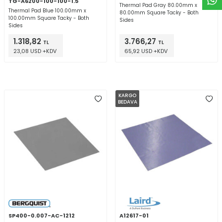
TG-A6200-100-100-1.5
Thermal Pad Gray 80.00mm x
Thermal Pad Blue 100.00mm x
80.00mm Square Tacky - Both
100.00mm Square Tacky - Both
Sides
Sides
1.318,82
3.766,27
TL
TL
23,08 USD +KDV
65,92 USD +KDV
KARGO
BEDAVA
SP400-0.007-AC-1212
A12617-01