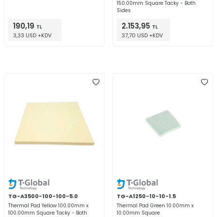
150.00mm Square Tacky - Both
Sides
190,19
2.153,95
TL
TL
3,33 USD +KDV
37,70 USD +KDV
TG-A3500-100-100-5.0
TG-A1250-10-10-1.5
Thermal Pad Yellow 100.00mm x
Thermal Pad Green 10.00mm x
100.00mm Square Tacky - Both
10.00mm Square