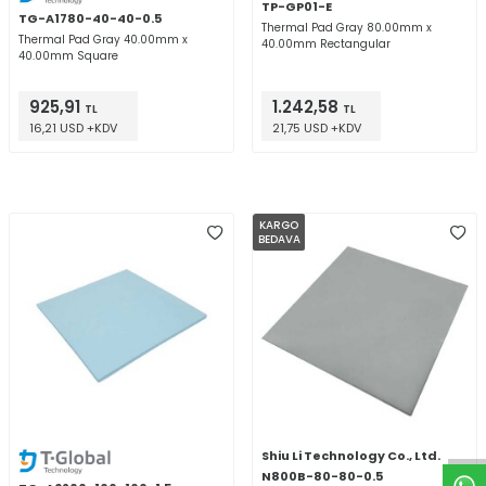
TP-GP01-E
TG-A1780-40-40-0.5
Thermal Pad Gray 80.00mm x
Thermal Pad Gray 40.00mm x
40.00mm Rectangular
40.00mm Square
925,91
1.242,58
TL
TL
16,21 USD +KDV
21,75 USD +KDV
KARGO
BEDAVA
W
h
t
a
p
p
D
e
s
e
H
a
t
t
Shiu Li Technology Co., Ltd.
N800B-80-80-0.5