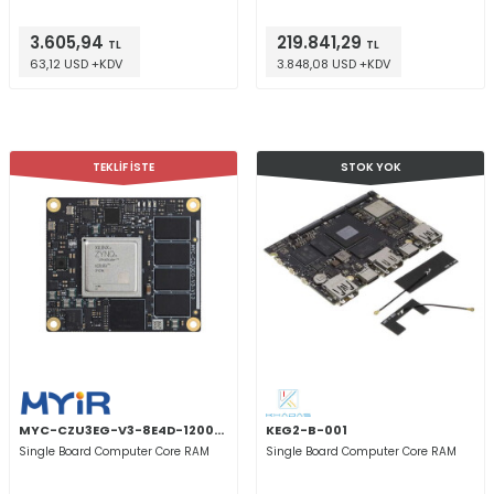
3.605,94
219.841,29
TL
TL
63,12 USD +KDV
3.848,08 USD +KDV
TEKLİF İSTE
STOK YOK
MYC-CZU3EG-V3-8E4D-1200-C
KEG2-B-001
Single Board Computer Core RAM
Single Board Computer Core RAM