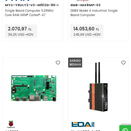
MYC-Y6ULY2-V2-4E512D-50-I
EMB-IMX8MP-02
Single Board Computer 528MHz
DEBIX Model A Industrial Single
Core RAM ARM® Cortex®-A7
Board Computer
2.070,97
14.053,60
TL
TL
36,25 USD +KDV
245,99 USD +KDV
KARGO
BEDAVA
W
h
t
a
p
p
D
e
s
e
H
a
t
t