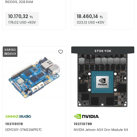
RK3399, 2GB RAM
10.170,32
18.460,14
TL
TL
178,02 USD +KDV
323,12 USD +KDV
KARGO
STOK YOK
BEDAVA
102110319
102110799
ODYSSEY-STM32MP157C
NVIDIA Jetson AGX Orin Module 64