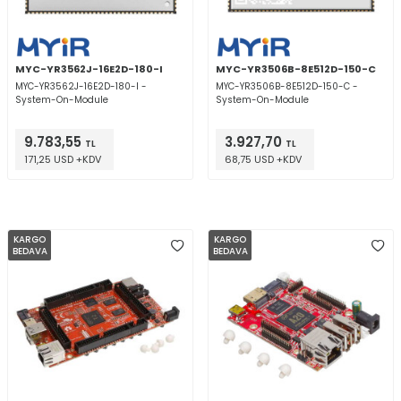
MYC-YR3562J-16E2D-180-I
MYC-YR3506B-8E512D-150-C
MYC-YR3562J-16E2D-180-I -
MYC-YR3506B-8E512D-150-C -
System-On-Module
System-On-Module
9.783,55
3.927,70
TL
TL
171,25 USD +KDV
68,75 USD +KDV
KARGO
KARGO
BEDAVA
BEDAVA