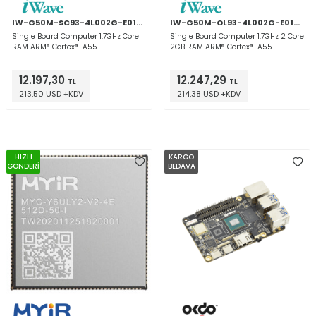
IW-G50M-SC93-4L002G-E016G-BIA
IW-G50M-OL93-4L002G-E016G-BIA
Single Board Computer 1.7GHz Core
Single Board Computer 1.7GHz 2 Core
RAM ARM® Cortex®-A55
2GB RAM ARM® Cortex®-A55
12.197,30
12.247,29
TL
TL
213,50 USD +KDV
214,38 USD +KDV
HIZLI
KARGO
GÖNDERİ
BEDAVA