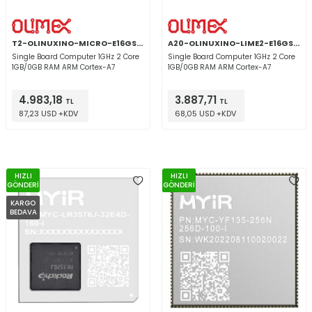
T2-OLINUXINO-MICRO-E16GS16M-IND
A20-OLINUXINO-LIME2-E16GS16M
Single Board Computer 1GHz 2 Core
Single Board Computer 1GHz 2 Core
1GB/0GB RAM ARM Cortex-A7
1GB/0GB RAM ARM Cortex-A7
4.983,18
3.887,71
TL
TL
87,23 USD +KDV
68,05 USD +KDV
HIZLI
HIZLI
GÖNDERİ
GÖNDERİ
KARGO
BEDAVA