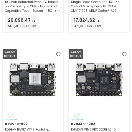
10.1 inch Industrial Panel PC based
Single Board Computer 1.5GHz 4
on Raspberry Pi CM4 - Multi-point
Core RAM Raspberry Pi CM4 #
Capacitive Touch Screen - 1.5GHz 4
CM4101008: ARM® Cortex®-A72
Core 2GB RAM
29.096,47
17.824,62
TL
TL
509,30 USD +KDV
312,00 USD +KDV
KARGO
KARGO
BEDAVA
BEDAVA
KEGV-B-002
KVIM3-P-002
EDGE-V BASIC VIMS Rockchip
KHADAS VIM3 PRO 32GB A311D