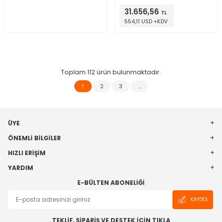
31.656,56
TL
554,11 USD +KDV
Toplam
112
ürün bulunmaktadır.
1
2
3
…
ÜYE
ÖNEMLI BILGILER
HIZLI ERIŞIM
YARDIM
E-BÜLTEN ABONELIĞI
KAYDOL
TEKLİF, SİPARİŞ VE DESTEK İÇİN TIKLA