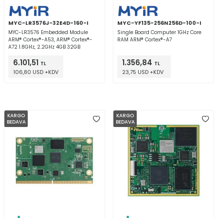
MYC-LR3576J-32E4D-160-I
MYC-YF135-256N256D-100-I
MYC-LR3576 Embedded Module
Single Board Computer 1GHz Core
ARM® Cortex®-A53, ARM® Cortex®-
RAM ARM® Cortex®-A7
A72 1.8GHz, 2.2GHz 4GB 32GB
6.101,51
1.356,84
TL
TL
106,80 USD +KDV
23,75 USD +KDV
KARGO
KARGO
BEDAVA
BEDAVA