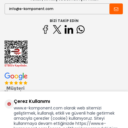
BIZI TAKIP EDIN
Çerez Kullanımı
www.e-komponent.com olarak web sitemizi
geliştirmek, kullanışlı, etkili ve güvenli hale getirmek
Ekom Elk. Elektronik San. ve Tic. A.Ş.'nin Tescilli Bir Markasıdır
amacıyla çerezler (cookie) kullanıyoruz. Siteyi
kullanmaya devam ettiğinizde https://www.e-