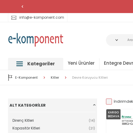
info@e-komponent.com
Yeni Ürünler
Entegre Devr
Kategoriler
E-Komponent
Kitler
Devre Koruyucu Kitleri
İndirimdeki
ALT KATEGORILER
KARGO
BEDAVA
Direnç Kitleri
(14)
Kapasitör Kitleri
(21)