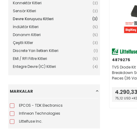
Konnektör Kitleri
(2)
Sensör Kitleri
(2)
Devre Koruyucu Kitleri
(3)
İndüktör Kitleri
(5)
Donanım Kitleri
(5)
Çeşitli Kitler
(3)
Discrete Yarı İletken Kitleri
(1)
EMI / RFI Filtre Kitleri
(5)
4879275
Entegre Devre (IC) Kitleri
(4)
TVS Diode Kit
Breakdown Su
Pieces (36 Va
MARKALAR
4.290,3
75,12 USD +K
EPCOS - TDK Electronics
Infineon Technologies
Littelfuse Inc.