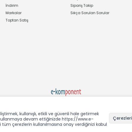
İndirim
Sipariş Takip
Markalar
Sıkça Sorulan Sorular
Toptan Satış
Ekom Elk. Elektronik San. ve Tic. A.Ş.'nin Tescilli Bir Markasıdır
rmek, kullanışlı, etkili ve güvenli hale getirmek
Çerezleri
i kullanmaya devam ettiğinizde https://www.e-
üm çerezlerin kullanılmasına onay verdiğinizi kabul