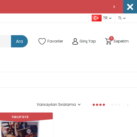
TR
TL
0
Ara
Favoriler
Giriş Yap
Sepetim
TEKLİF İSTE