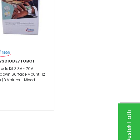
VSDIODE7TOBO1
iode Kit 3.3V ~ 70V
down Surface Mount 112
s (8 Values - Mixed
ities)