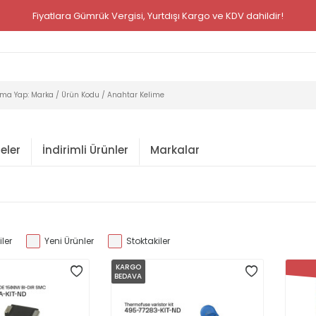
Fiyatlara Gümrük Vergisi, Yurtdışı Kargo ve KDV dahildir!
eler
İndirimli Ürünler
Markalar
ler
Yeni Ürünler
Stoktakiler
KARGO
BEDAVA