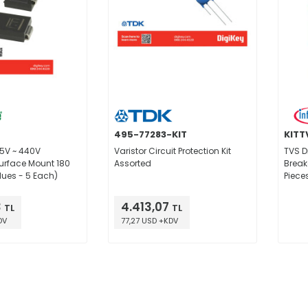
495-77283-KIT
KITT
 5V ~ 440V
Varistor Circuit Protection Kit
TVS D
rface Mount 180
Assorted
Break
lues - 5 Each)
Piece
Quant
3
4.413,07
TL
TL
DV
77,27 USD +KDV