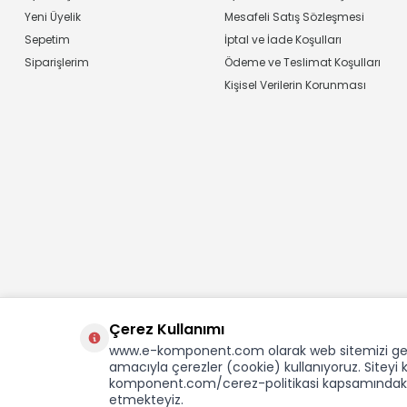
Yeni Üyelik
Mesafeli Satış Sözleşmesi
Sepetim
İptal ve İade Koşulları
Siparişlerim
Ödeme ve Teslimat Koşulları
Kişisel Verilerin Korunması
Çerez Kullanımı
www.e-komponent.com olarak web sitemizi gelişti
amacıyla çerezler (cookie) kullanıyoruz. Sitey
komponent.com/cerez-politikasi kapsamındaki t
etmekteyiz.