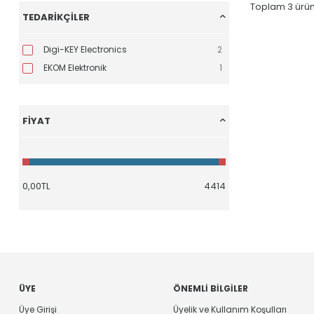
Toplam
3
ürün
TEDARIKÇILER
Digi-KEY Electronics
2
EKOM Elektronik
1
FIYAT
ÜYE
ÖNEMLI BILGILER
Üye Girişi
Üyelik ve Kullanım Koşulları