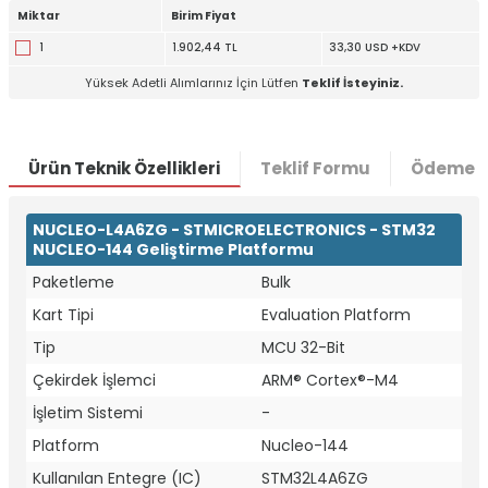
Miktar
Birim Fiyat
1
1.902,44 TL
33,30 USD +KDV
Yüksek Adetli Alımlarınız İçin Lütfen
Teklif İsteyiniz.
Ürün Teknik Özellikleri
Teklif Formu
Ödeme S
NUCLEO-L4A6ZG - STMICROELECTRONICS - STM32
NUCLEO-144 Geliştirme Platformu
Paketleme
Bulk
Kart Tipi
Evaluation Platform
Tip
MCU 32-Bit
Çekirdek İşlemci
ARM® Cortex®-M4
W
h
t
a
p
p
D
e
s
e
H
a
t
t
İşletim Sistemi
-
Platform
Nucleo-144
Kullanılan Entegre (IC)
STM32L4A6ZG