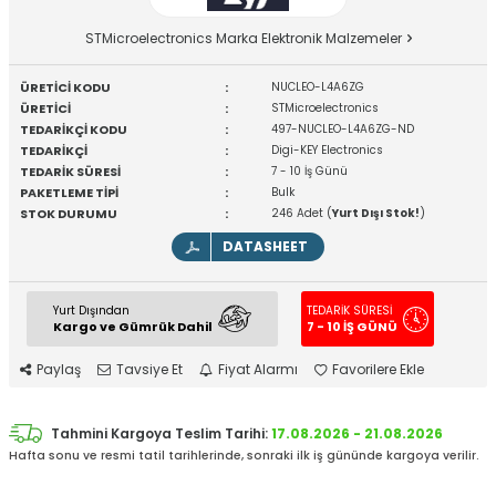
STMicroelectronics Marka Elektronik Malzemeler
ÜRETİCİ KODU
:
NUCLEO-L4A6ZG
ÜRETİCİ
:
STMicroelectronics
TEDARİKÇİ KODU
:
497-NUCLEO-L4A6ZG-ND
TEDARİKÇİ
:
Digi-KEY Electronics
TEDARİK SÜRESİ
:
7 - 10 İş Günü
PAKETLEME TİPİ
:
Bulk
STOK DURUMU
:
246 Adet (
Yurt Dışı Stok!
)
DATASHEET
Yurt Dışından
TEDARİK SÜRESİ
Kargo ve Gümrük Dahil
7 - 10 İŞ GÜNÜ
Paylaş
Tavsiye Et
Fiyat Alarmı
Favorilere Ekle
Tahmini Kargoya Teslim Tarihi:
17.08.2026 - 21.08.2026
Hafta sonu ve resmi tatil tarihlerinde, sonraki ilk iş gününde kargoya verilir.