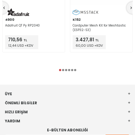
4900
K152
Adafruit QT Py RP2040
Cardputer Mesh Kit for Meshtastic
(ESP32-S3)
710,56
3.427,81
TL
TL
12,44 USD +KDV
60,00 USD +KDV
ÜYE
ÖNEMLI BILGILER
HIZLI ERIŞIM
YARDIM
E-BÜLTEN ABONELIĞI