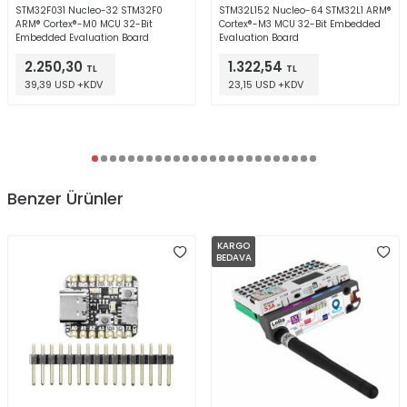
STM32F031 Nucleo-32 STM32F0
STM32L152 Nucleo-64 STM32L1 ARM®
ARM® Cortex®-M0 MCU 32-Bit
Cortex®-M3 MCU 32-Bit Embedded
Embedded Evaluation Board
Evaluation Board
2.250,30
1.322,54
TL
TL
39,39 USD +KDV
23,15 USD +KDV
Benzer Ürünler
KARGO
BEDAVA