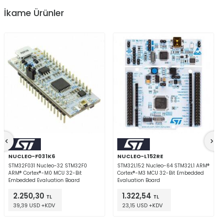
İkame Ürünler
NUCLEO-F031K6
NUCLEO-L152RE
STM32F031 Nucleo-32 STM32F0
STM32L152 Nucleo-64 STM32L1 ARM®
ARM® Cortex®-M0 MCU 32-Bit
Cortex®-M3 MCU 32-Bit Embedded
Embedded Evaluation Board
Evaluation Board
2.250,30
1.322,54
TL
TL
39,39 USD +KDV
23,15 USD +KDV