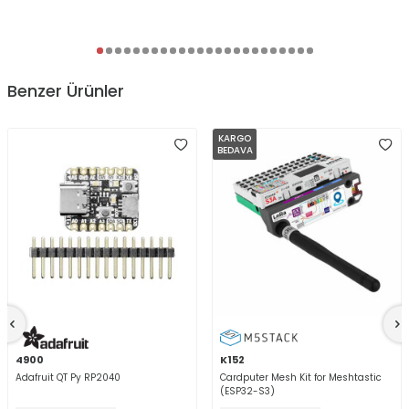
Benzer Ürünler
KARGO
BEDAVA
4900
K152
Adafruit QT Py RP2040
Cardputer Mesh Kit for Meshtastic
(ESP32-S3)