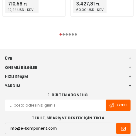
710,56
3.427,81
TL
TL
12,44 USD +KDV
60,00 USD +KDV
ÜYE
ÖNEMLI BILGILER
HIZLI ERIŞIM
YARDIM
E-BÜLTEN ABONELIĞI
KAYDOL
TEKLİF, SİPARİŞ VE DESTEK İÇİN TIKLA