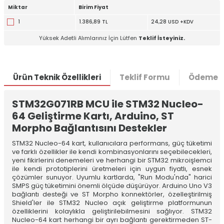
Miktar
Birim Fiyat
1
1.386,89 TL
24,28 USD +KDV
Yüksek Adetli Alımlarınız İçin Lütfen
Teklif İsteyiniz.
Ürün Teknik Özellikleri
Teklif Formu
Ödeme S
STM32G071RB MCU ile STM32 Nucleo-
64 Geliştirme Kartı, Arduino, ST
Morpho Bağlantısını Destekler
STM32 Nucleo-64 kart, kullanıcılara performans, güç tüketimi
ve farklı özellikler ile kendi kombinasyonlarını seçebilecekleri,
yeni fikirlerini denemeleri ve herhangi bir STM32 mikroişlemci
ile kendi prototiplerini üretmeleri için uygun fiyatlı, esnek
çözümler sunuyor. Uyumlu kartlarda, "Run Modu'nda" harici
SMPS güç tüketimini önemli ölçüde düşürüyor. Arduino Uno V3
bağlantı desteği ve ST Morpho konnektörler, özelleştirilmiş
Shield'ler ile STM32 Nucleo açık geliştirme platformunun
özelliklerini kolaylıkla geliştirilebilmesini sağlıyor. STM32
Nucleo-64 kart herhangi bir ayrı bağlantı gerektirmeden ST-