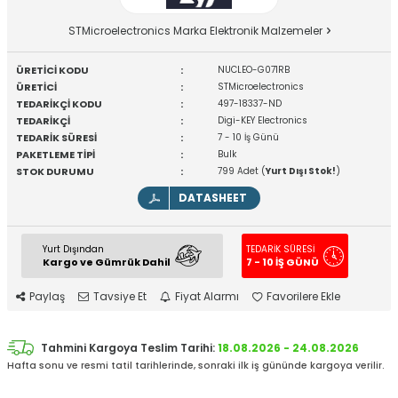
STMicroelectronics Marka Elektronik Malzemeler
ÜRETİCİ KODU
:
NUCLEO-G071RB
ÜRETİCİ
:
STMicroelectronics
TEDARİKÇİ KODU
:
497-18337-ND
TEDARİKÇİ
:
Digi-KEY Electronics
TEDARİK SÜRESİ
:
7 - 10 İş Günü
PAKETLEME TİPİ
:
Bulk
STOK DURUMU
:
799 Adet (
Yurt Dışı Stok!
)
DATASHEET
Yurt Dışından
TEDARİK SÜRESİ
Kargo ve Gümrük Dahil
7 - 10 İŞ GÜNÜ
Paylaş
Tavsiye Et
Fiyat Alarmı
Favorilere Ekle
Tahmini Kargoya Teslim Tarihi:
18.08.2026 - 24.08.2026
Hafta sonu ve resmi tatil tarihlerinde, sonraki ilk iş gününde kargoya verilir.