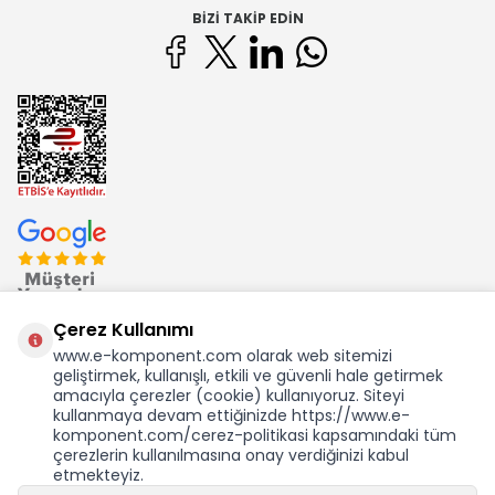
BIZI TAKIP EDIN
Çerez Kullanımı
www.e-komponent.com olarak web sitemizi
geliştirmek, kullanışlı, etkili ve güvenli hale getirmek
Ekom Elk. Elektronik San. ve Tic. A.Ş.'nin Tescilli Bir Markasıdır
amacıyla çerezler (cookie) kullanıyoruz. Siteyi
kullanmaya devam ettiğinizde https://www.e-
komponent.com/cerez-politikasi kapsamındaki tüm
çerezlerin kullanılmasına onay verdiğinizi kabul
etmekteyiz.
KDV Dahil Birim Fiyat