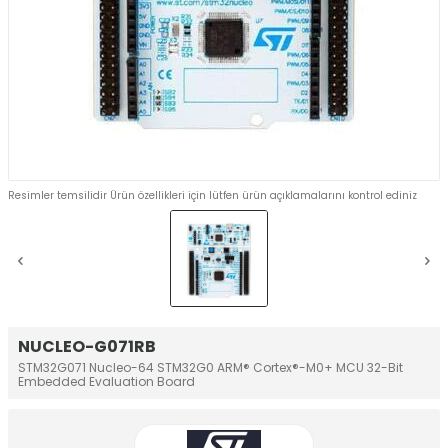
Resimler temsilidir Ürün özellikleri için lütfen ürün açıklamalarını kontrol ediniz
NUCLEO-G071RB
STM32G071 Nucleo-64 STM32G0 ARM® Cortex®-M0+ MCU 32-Bit
Embedded Evaluation Board