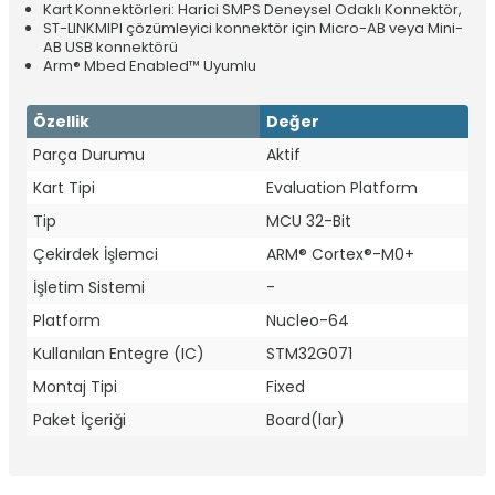
Kart Konnektörleri: Harici SMPS Deneysel Odaklı Konnektör,
ST-LINKMIPI çözümleyici konnektör için Micro-AB veya Mini-
AB USB konnektörü
Arm® Mbed Enabled™ Uyumlu
Özellik
Değer
Parça Durumu
Aktif
Kart Tipi
Evaluation Platform
Tip
MCU 32-Bit
Çekirdek İşlemci
ARM® Cortex®-M0+
İşletim Sistemi
-
Platform
Nucleo-64
Kullanılan Entegre (IC)
STM32G071
Montaj Tipi
Fixed
Paket İçeriği
Board(lar)