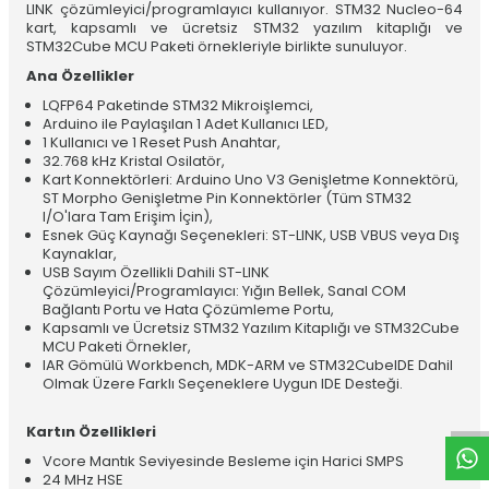
LINK çözümleyici/programlayıcı kullanıyor. STM32 Nucleo-64
kart, kapsamlı ve ücretsiz STM32 yazılım kitaplığı ve
STM32Cube MCU Paketi örnekleriyle birlikte sunuluyor.
Ana Özellikler
LQFP64 Paketinde STM32 Mikroişlemci,
Arduino ile Paylaşılan 1 Adet Kullanıcı LED,
1 Kullanıcı ve 1 Reset Push Anahtar,
32.768 kHz Kristal Osilatör,
Kart Konnektörleri: Arduino Uno V3 Genişletme Konnektörü,
ST Morpho Genişletme Pin Konnektörler (Tüm STM32
I/O'lara Tam Erişim İçin),
Esnek Güç Kaynağı Seçenekleri: ST-LINK, USB VBUS veya Dış
Kaynaklar,
USB Sayım Özellikli Dahili ST-LINK
Çözümleyici/Programlayıcı: Yığın Bellek, Sanal COM
Bağlantı Portu ve Hata Çözümleme Portu,
Kapsamlı ve Ücretsiz STM32 Yazılım Kitaplığı ve STM32Cube
MCU Paketi Örnekler,
W
h
t
a
p
p
D
e
s
e
H
a
t
t
IAR Gömülü Workbench, MDK-ARM ve STM32CubeIDE Dahil
Olmak Üzere Farklı Seçeneklere Uygun IDE Desteği.
Kartın Özellikleri
Vcore Mantık Seviyesinde Besleme için Harici SMPS
24 MHz HSE