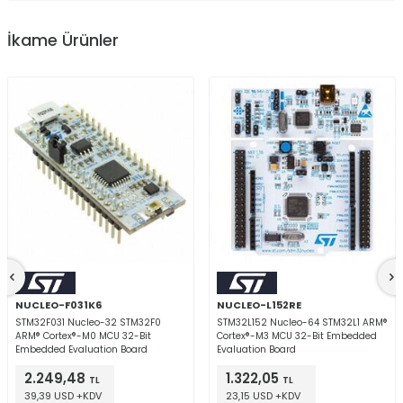
İkame Ürünler
NUCLEO-F031K6
NUCLEO-L152RE
STM32F031 Nucleo-32 STM32F0
STM32L152 Nucleo-64 STM32L1 ARM®
ARM® Cortex®-M0 MCU 32-Bit
Cortex®-M3 MCU 32-Bit Embedded
Embedded Evaluation Board
Evaluation Board
2.249,48
1.322,05
TL
TL
39,39 USD +KDV
23,15 USD +KDV