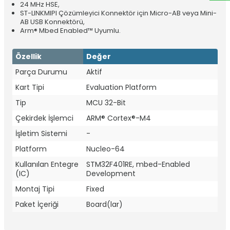
24 MHz HSE,
ST-LINKMIPI Çözümleyici Konnektör için Micro-AB veya Mini-
AB USB Konnektörü,
Arm® Mbed Enabled™ Uyumlu.
Özellik
Değer
Parça Durumu
Aktif
Kart Tipi
Evaluation Platform
Tip
MCU 32-Bit
Çekirdek İşlemci
ARM® Cortex®-M4
İşletim Sistemi
-
Platform
Nucleo-64
Kullanılan Entegre
STM32F401RE, mbed-Enabled
(IC)
Development
Montaj Tipi
Fixed
Paket İçeriği
Board(lar)