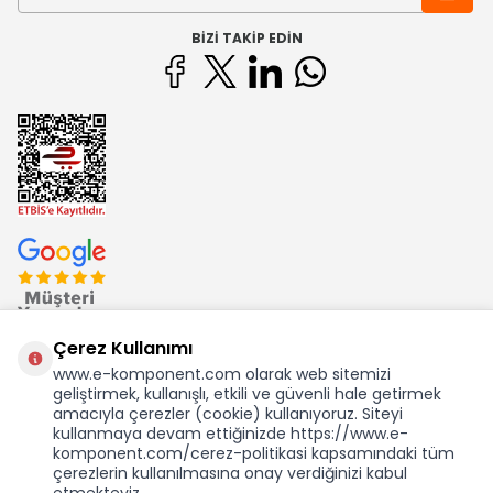
BIZI TAKIP EDIN
Çerez Kullanımı
www.e-komponent.com olarak web sitemizi
geliştirmek, kullanışlı, etkili ve güvenli hale getirmek
Ekom Elk. Elektronik San. ve Tic. A.Ş.'nin Tescilli Bir Markasıdır
amacıyla çerezler (cookie) kullanıyoruz. Siteyi
kullanmaya devam ettiğinizde https://www.e-
komponent.com/cerez-politikasi kapsamındaki tüm
çerezlerin kullanılmasına onay verdiğinizi kabul