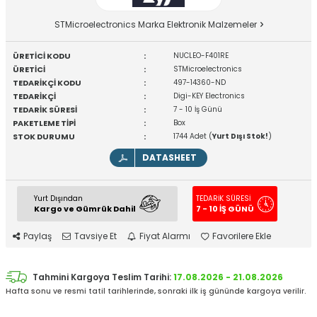
STMicroelectronics Marka Elektronik Malzemeler
ÜRETİCİ KODU
:
NUCLEO-F401RE
ÜRETİCİ
:
STMicroelectronics
TEDARİKÇİ KODU
:
497-14360-ND
TEDARİKÇİ
:
Digi-KEY Electronics
TEDARİK SÜRESİ
:
7 - 10 İş Günü
PAKETLEME TİPİ
:
Box
STOK DURUMU
:
1744 Adet (
Yurt Dışı Stok!
)
DATASHEET
Yurt Dışından
TEDARİK SÜRESİ
Kargo ve Gümrük Dahil
7 - 10 İŞ GÜNÜ
Paylaş
Tavsiye Et
Fiyat Alarmı
Favorilere Ekle
Tahmini Kargoya Teslim Tarihi:
17.08.2026 - 21.08.2026
Hafta sonu ve resmi tatil tarihlerinde, sonraki ilk iş gününde kargoya verilir.