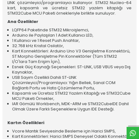
LINK çözümleyici/programlayıcı kullanıyor. STM32 Nucleo-64
kart, kapsamlı ve ücretsiz STM32 yazılım kitaplığı ve
STM32Cube MCU Paketi örnekleriyle birlikte sunuluyor.
Ana Özellikler
LQFP64 Paketinde STM32 Mikroişlemci,
Arduino ile Paylaşılan 1 Adet Kullanıcı LED,
1 Kullanıcı ve 1 Reset Push Anahtar,
32.768 kHz Kristal Osilatör,
Kart Konnektörleri: Arduino Uno V3 Genişletme Konnektörü,
ST Morpho Genişletme Pin Konnektörler (Tüm STM32
I/O'lara Tam Erişim İçin),
Esnek Güç Kaynağı Seçenekleri: ST-LINK, USB VBUS veya Dış
Kaynaklar,
USB Sayım Özellikli Dahili ST-LINK
Çözümleyici/Programlayıcı: Yığın Bellek, Sanal COM
Bağlantı Portu ve Hata Çözümleme Portu,
Kapsamlı ve Ücretsiz STM32 Yazılım Kitaplığı ve STM32Cube
MCU Paketi Örnekler,
W
h
t
a
p
p
D
e
s
e
H
a
t
t
IAR Gömülü Workbench, MDK-ARM ve STM32CubeIDE Dahil
Olmak Üzere Farklı Seçeneklere Uygun IDE Desteği.
Kartın Özellikleri
Vcore Mantık Seviyesinde Besleme için Harici SMPS,
Kart Konnektörleri: Harici SMPS Deneysel Odaklı Konnektör,