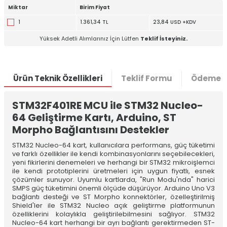
Miktar
Birim Fiyat
1
1.361,34 TL
23,84 USD +KDV
Yüksek Adetli Alımlarınız İçin Lütfen
Teklif İsteyiniz.
Ürün Teknik Özellikleri
Teklif Formu
Ödeme S
STM32F401RE MCU ile STM32 Nucleo-
64 Geliştirme Kartı, Arduino, ST
Morpho Bağlantısını Destekler
STM32 Nucleo-64 kart, kullanıcılara performans, güç tüketimi
ve farklı özellikler ile kendi kombinasyonlarını seçebilecekleri,
yeni fikirlerini denemeleri ve herhangi bir STM32 mikroişlemci
ile kendi prototiplerini üretmeleri için uygun fiyatlı, esnek
çözümler sunuyor. Uyumlu kartlarda, "Run Modu'nda" harici
SMPS güç tüketimini önemli ölçüde düşürüyor. Arduino Uno V3
bağlantı desteği ve ST Morpho konnektörler, özelleştirilmiş
Shield'ler ile STM32 Nucleo açık geliştirme platformunun
özelliklerini kolaylıkla geliştirilebilmesini sağlıyor. STM32
Nucleo-64 kart herhangi bir ayrı bağlantı gerektirmeden ST-