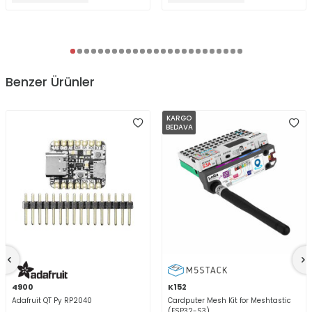
Benzer Ürünler
KARGO
BEDAVA
4900
K152
Adafruit QT Py RP2040
Cardputer Mesh Kit for Meshtastic
(ESP32-S3)