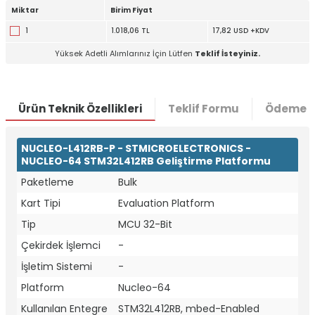
Miktar
Birim Fiyat
1
1.018,06 TL
17,82 USD +KDV
Yüksek Adetli Alımlarınız İçin Lütfen
Teklif İsteyiniz.
Ürün Teknik Özellikleri
Teklif Formu
Ödeme S
NUCLEO-L412RB-P - STMICROELECTRONICS -
NUCLEO-64 STM32L412RB Geliştirme Platformu
Paketleme
Bulk
Kart Tipi
Evaluation Platform
Tip
MCU 32-Bit
Çekirdek İşlemci
-
İşletim Sistemi
-
W
h
t
a
p
p
D
e
s
e
H
a
t
t
Platform
Nucleo-64
Kullanılan Entegre
STM32L412RB, mbed-Enabled