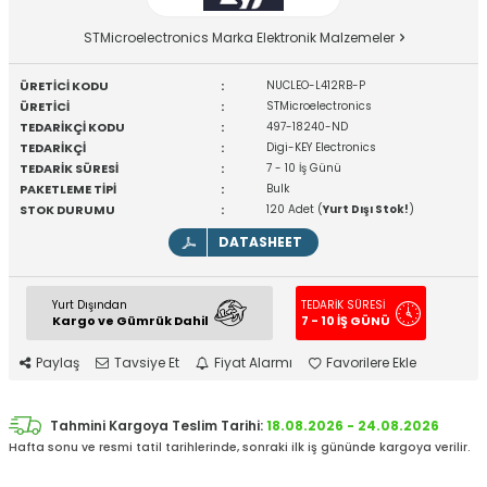
STMicroelectronics Marka Elektronik Malzemeler
ÜRETİCİ KODU
:
NUCLEO-L412RB-P
ÜRETİCİ
:
STMicroelectronics
TEDARİKÇİ KODU
:
497-18240-ND
TEDARİKÇİ
:
Digi-KEY Electronics
TEDARİK SÜRESİ
:
7 - 10 İş Günü
PAKETLEME TİPİ
:
Bulk
STOK DURUMU
:
120 Adet (
Yurt Dışı Stok!
)
DATASHEET
Yurt Dışından
TEDARİK SÜRESİ
Kargo ve Gümrük Dahil
7 - 10 İŞ GÜNÜ
Paylaş
Tavsiye Et
Fiyat Alarmı
Favorilere Ekle
Tahmini Kargoya Teslim Tarihi:
18.08.2026 - 24.08.2026
Hafta sonu ve resmi tatil tarihlerinde, sonraki ilk iş gününde kargoya verilir.