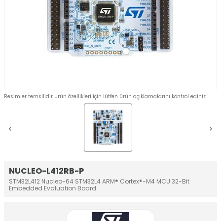
Resimler temsilidir Ürün özellikleri için lütfen ürün açıklamalarını kontrol ediniz
NUCLEO-L412RB-P
STM32L412 Nucleo-64 STM32L4 ARM® Cortex®-M4 MCU 32-Bit
Embedded Evaluation Board