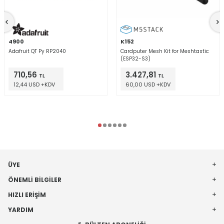
4900
K152
Adafruit QT Py RP2040
Cardputer Mesh Kit for Meshtastic
(ESP32-S3)
710,56
3.427,81
TL
TL
12,44 USD +KDV
60,00 USD +KDV
ÜYE
ÖNEMLI BILGILER
HIZLI ERIŞIM
YARDIM