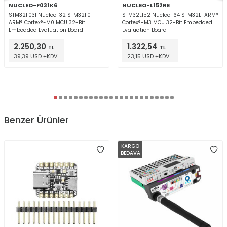
NUCLEO-F031K6
NUCLEO-L152RE
STM32F031 Nucleo-32 STM32F0
STM32L152 Nucleo-64 STM32L1 ARM®
ARM® Cortex®-M0 MCU 32-Bit
Cortex®-M3 MCU 32-Bit Embedded
Embedded Evaluation Board
Evaluation Board
2.250,30
1.322,54
TL
TL
39,39 USD +KDV
23,15 USD +KDV
Benzer Ürünler
KARGO
BEDAVA