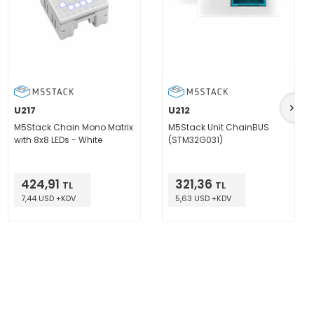
U217
U212
M5Stack Chain Mono Matrix
M5Stack Unit ChainBUS
with 8x8 LEDs - White
(STM32G031)
424,91
321,36
TL
TL
7,44 USD +KDV
5,63 USD +KDV