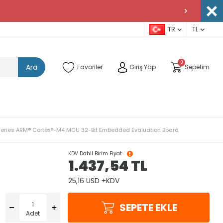
TR
TL
0
Ara
Favoriler
Giriş Yap
Sepetim
ries ARM® Cortex®-M4 MCU 32-Bit Embedded Evaluation Board
KDV Dahil Birim Fiyat
1.437,54
TL
25,16 USD +KDV
SEPETE EKLE
Adet