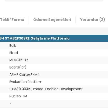
Teklif Formu
Ödeme Seçenekleri
Yorumlar (2)
4 STM32F303RE Geliştirme Platformu
Bulk
Fixed
MCU 32-Bit
Board(lar)
ARM® Cortex®-M4
Evaluation Platform
STM32F303RE, mbed-Enabled Development
Nucleo-64
-