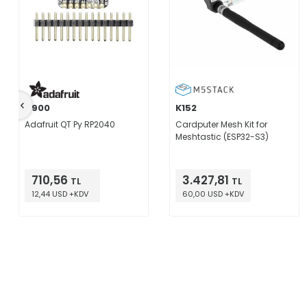
4900
K152
Adafruit QT Py RP2040
Cardputer Mesh Kit for
Meshtastic (ESP32-S3)
710,56
3.427,81
TL
TL
12,44 USD +KDV
60,00 USD +KDV