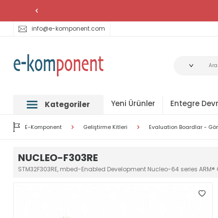
info@e-komponent.com
Yeni Ürünler
Entegre Devr
Kategoriler
E-Komponent
Geliştirme Kitleri
Evaluation Boardlar - Gö
NUCLEO-F303RE
STM32F303RE, mbed-Enabled Development Nucleo-64 series ARM® 