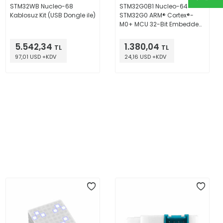
STM32WB Nucleo-68
STM32G0B1 Nucleo-64
Kablosuz Kit (USB Dongle ile)
STM32G0 ARM® Cortex®-
M0+ MCU 32-Bit Embedded
Evaluation Board
5.542,34
1.380,04
TL
TL
97,01 USD +KDV
24,16 USD +KDV