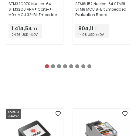
STM32G070 Nucleo-64
STM8L152 Nucleo-64 STM8L
STM32G0 ARM® Cortex®-
STM8 MCU 8-Bit Embedded
M0+ MCU 32-Bit Embedded
Evaluation Board
Evaluation Board
1.414,54
804,11
TL
TL
24,76 USD +KDV
14,08 USD +KDV
KARGO
BEDAVA