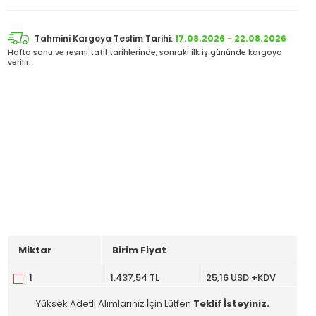
Tahmini Kargoya Teslim Tarihi:
17.08.2026 - 22.08.2026
Hafta sonu ve resmi tatil tarihlerinde, sonraki ilk iş gününde kargoya
verilir.
Miktar
Birim Fiyat
1
1.437,54 TL
25,16 USD +KDV
Yüksek Adetli Alımlarınız İçin Lütfen
Teklif İsteyiniz.