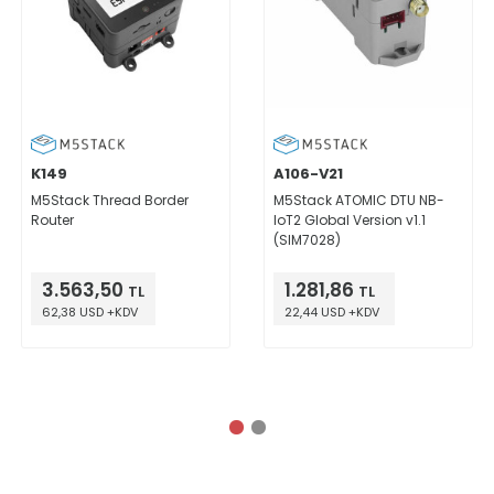
K149
A106-V21
M5Stack Thread Border
M5Stack ATOMIC DTU NB-
Router
IoT2 Global Version v1.1
(SIM7028)
3.563,50
1.281,86
TL
TL
62,38 USD +KDV
22,44 USD +KDV