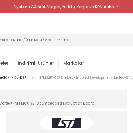
Fiyatlara Gümrük Vergisi, Yurtdışı Kargo ve KDV dahildir!
eler
İndirimli Ürünler
Markalar
mülü - MCU, DSP
STM32F303RE, mbed-Enabled Development Nucleo-64 se
Cortex®-M4 MCU 32-Bit Embedded Evaluation Board