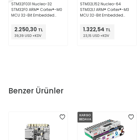
STM32F031 Nucleo-32
STM32L152 Nucleo-64
STM32F0 ARM® Cortex®-M0
STM32L1 ARM® Cortex®-M3
MCU 32-Bit Embedded
MCU 32-Bit Embedded
Evaluation Board
Evaluation Board
2.250,30
1.322,54
TL
TL
39,39 USD +KDV
23,15 USD +KDV
Benzer Ürünler
KARGO
BEDAVA