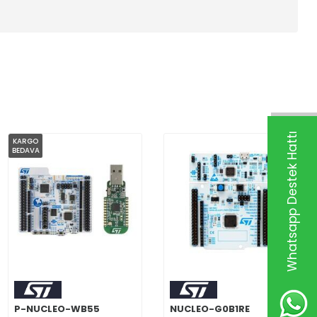
Whatsapp Destek Hattı
KARGO
BEDAVA
P-NUCLEO-WB55
NUCLEO-G0B1RE