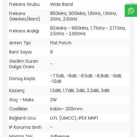
Frekans Grubu
Wide Band
Frekans
850MHz, 900MHz, 1.8GHz, 1.9GHz,
(Merkez/Bant)
2GHz, 2.6GHz
824MHz ~ 960MHz, 1.71GHz ~ 2.17GHz,
Frekans Aralığı
2.5GHz ~ 2.69GHz
Anten Tipi
Flat Patch
Bant Sayısı
6
Gerilim Duran
-
Dalga Oranı
-7.5dB, -8dB, -8.5dB, -8.8dB, -9dB,
Dönüş Kaybı
-12dB
Kazanç
1.3dBi, 1.7dBi, 2dBi, 2.2dBi, 3dBi
Güç - Maks.
2W
Özellikler
Kablo- 200mm
Bağlantı Ucu
U.FL (UMCC), IPEX MHF1
IP Koruma Sınıfı
-
Montaj Tipi
Adhesive