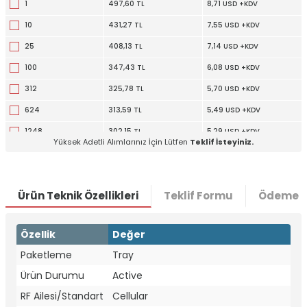
1
497,60 TL
8,71 USD +KDV
10
431,27 TL
7,55 USD +KDV
25
408,13 TL
7,14 USD +KDV
100
347,43 TL
6,08 USD +KDV
312
325,78 TL
5,70 USD +KDV
624
313,59 TL
5,49 USD +KDV
1248
302,15 TL
5,29 USD +KDV
Yüksek Adetli Alımlarınız İçin Lütfen
Teklif İsteyiniz.
Ürün Teknik Özellikleri
Teklif Formu
Ödeme S
Özellik
Değer
Paketleme
Tray
W
h
t
a
p
p
D
e
s
e
H
a
t
t
Ürün Durumu
Active
RF Ailesi/Standart
Cellular