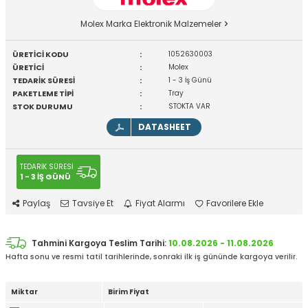
Molex Marka Elektronik Malzemeler
ÜRETİCİ KODU
:
1052630003
ÜRETİCİ
:
Molex
TEDARİK SÜRESİ
:
1 - 3 İş Günü
PAKETLEME TİPİ
:
Tray
STOK DURUMU
:
STOKTA VAR
DATASHEET
TEDARİK SÜRESİ
1 - 3 İŞ GÜNÜ
Paylaş
Tavsiye Et
Fiyat Alarmı
Favorilere Ekle
Tahmini Kargoya Teslim Tarihi:
10.08.2026 - 11.08.2026
Hafta sonu ve resmi tatil tarihlerinde, sonraki ilk iş gününde kargoya verilir.
Miktar
Birim Fiyat