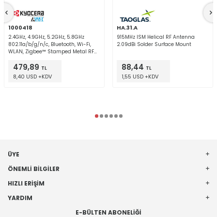
1000418
HA.31.A
2.4GHz, 4.9GHz, 5.2GHz, 5.8GHz
915MHz ISM Helical RF Antenna
802.11a/b/g/n/c, Bluetooth, Wi-Fi,
2.09dBi Solder Surface Mount
WLAN, Zigbee™ Stamped Metal RF
Antenna 2.4GHz ~ 2.485GHz, 5.15GHz
479,89
88,44
~ 5.85GHz 4dBi, 4.2dBi U.FL Screw
TL
TL
Mount
8,40 USD +KDV
1,55 USD +KDV
ÜYE
ÖNEMLI BILGILER
HIZLI ERIŞIM
YARDIM
E-BÜLTEN ABONELIĞI