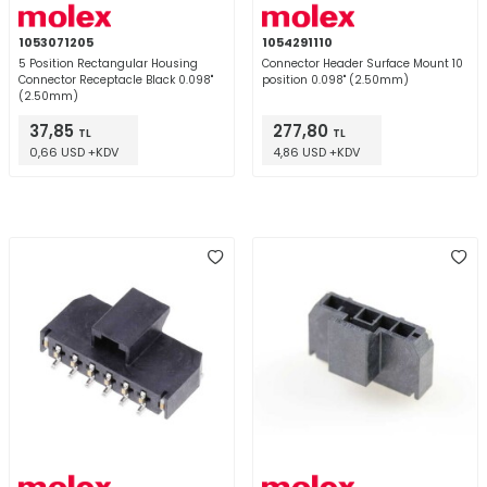
1053071205
1054291110
5 Position Rectangular Housing
Connector Header Surface Mount 10
Connector Receptacle Black 0.098"
position 0.098" (2.50mm)
(2.50mm)
37,85
277,80
TL
TL
0,66 USD +KDV
4,86 USD +KDV