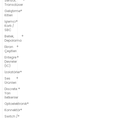
Sensör,
Transdüser
Geliştirme
Kitleri
İşlemci
Kartı /
SBC
Bellek,
Depolama
Ekran
Çeşitleri
Entegre
Devreler
(IC)
İzolatörler
Ses
Ürünleri
Discrete
Yarı
İletkenler
Optoelektronik
Konnektör
Switch /