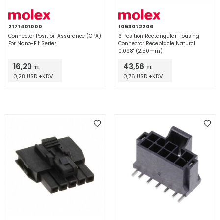
2171401000
1053072206
Connector Position Assurance (CPA)
6 Position Rectangular Housing
For Nano-Fit Series
Connector Receptacle Natural
0.098" (2.50mm)
16,20
43,56
TL
TL
0,28 USD +KDV
0,76 USD +KDV