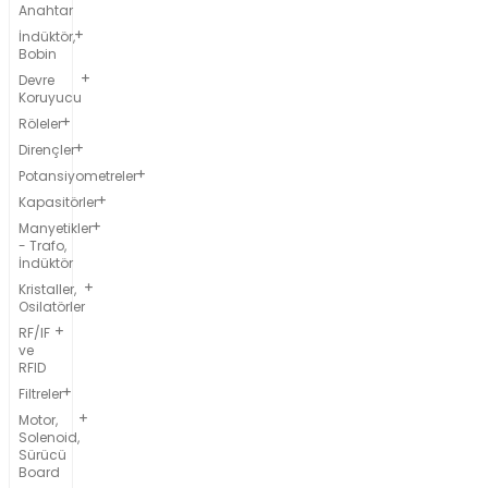
Anahtar
İndüktör,
Bobin
Devre
Koruyucu
Röleler
Dirençler
Potansiyometreler
Kapasitörler
Manyetikler
- Trafo,
İndüktör
Kristaller,
Osilatörler
RF/IF
ve
RFID
Filtreler
Motor,
Solenoid,
Sürücü
Board