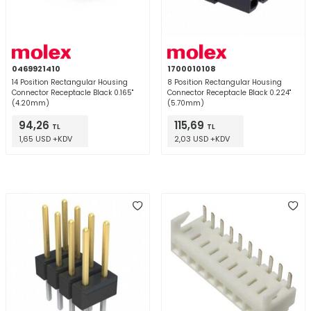
0469921410
1700010108
14 Position Rectangular Housing
8 Position Rectangular Housing
Connector Receptacle Black 0.165"
Connector Receptacle Black 0.224"
(4.20mm)
(5.70mm)
94,26
115,69
TL
TL
1,65 USD +KDV
2,03 USD +KDV