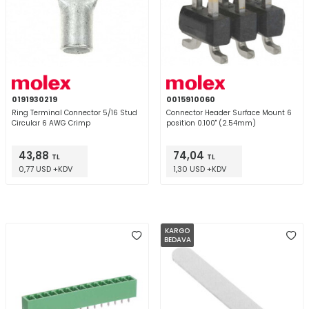
geniş bir alanda
fiber optik bağlantı sistemleri
ve hazır montajlı kablo
grupları ile kurulum kolaylığı sağlar.
PCB ve Elektronik Bileşen Çözümleri
Molex, sadece konektör değil, aynı zamanda terminal blokları, anten
çözümleri ve PCB soketleri gibi pasif bileşenlerde de öncüdür. Özellikle
Nesnelerin İnterneti (IoT) cihazları için kompakt ve yüksek performanslı
anten tasarımları dikkat çekmektedir.
0191930219
0015910060
Ring Terminal Connector 5/16 Stud
Connector Header Surface Mount 6
Veri Merkezi ve Telekom Altyapı Çözümleri
Circular 6 AWG Crimp
position 0.100" (2.54mm)
Bulut bilişim ve veri yoğunluğunun artmasıyla birlikte, Molex
yüksek hızlı
veri iletim konektörleri
ve QSFP-DD gibi optik modül çözümleriyle veri
43,88
74,04
TL
TL
merkezlerinin kalbinde yer alır.
5G altyapı bağlantı teknolojileri
ile düşük
0,77 USD +KDV
1,30 USD +KDV
gecikmeli iletişimi mümkün kılar.
Molex Ürünlerinin Hizmet Verdiği Sektörler
Molex, sadece bir ürün tedarikçisi değil, aynı zamanda sektör bazlı
mühendislik ortağıdır.
KARGO
BEDAVA
Otomotiv sektörü için bağlantı sistemleri
, günümüzde elektrikli
araçların (EV) ve otonom sürüş sistemlerinin (ADAS) yükselişiyle kritik
önem kazanmıştır. Molex, araç içi yüksek hızlı veri ağları ve batarya
yönetim sistemleri (BMS) için özelleşmiş çözümler sunar..
Endüstri 4.0 dönüşümünde,
endüstriyel otomasyon için konnektör
sistemleri
sensörlerden robotik kollara kadar her noktada veri akışını