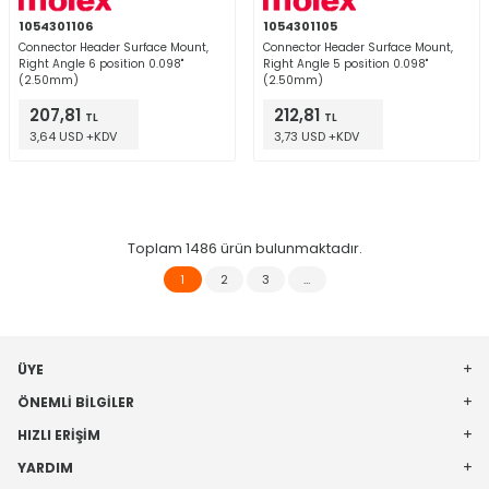
1054301106
1054301105
Connector Header Surface Mount,
Connector Header Surface Mount,
Right Angle 6 position 0.098"
Right Angle 5 position 0.098"
(2.50mm)
(2.50mm)
207,81
212,81
TL
TL
3,64 USD +KDV
3,73 USD +KDV
Toplam
1486
ürün bulunmaktadır.
1
2
3
…
ÜYE
ÖNEMLI BILGILER
HIZLI ERIŞIM
YARDIM