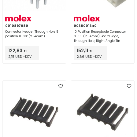
0010897080
0038001340
Connector Header Through Hole 8
10 Position Receptacle Connector
position 0.100" (2.54mm)
0.100" (2.54mm) Board Edge,
Through Hole, Right Angle Tin
122,83
152,11
TL
TL
2,15 USD +KDV
2,66 USD +KDV