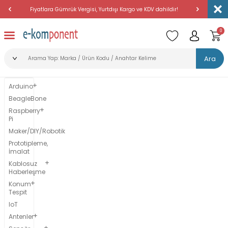
Fiyatlara Gümrük Vergisi, Yurtdışı Kargo ve KDV dahildir!
Amerika'dan 
0
Ara
Arduino
BeagleBone
Raspberry
Pi
Maker/DIY/Robotik
Prototipleme,
İmalat
Kablosuz
Haberleşme
Konum
Tespit
IoT
Antenler