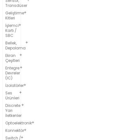
Sensör,
Transdüser
Geliştirme
Kitleri
İşlemci
Kartı /
SBC
Bellek,
Depolama
Ekran
Çeşitleri
Entegre
Devreler
(IC)
İzolatörler
Ses
Ürünleri
Discrete
Yarı
İletkenler
Optoelektronik
Konnektör
Switch /