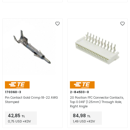
170360-3
2-84533-0
Pin Contact Gold Crimp 18-22 AWG
20 Position FFC Connector Contacts,
Stamped
Top 0.049" (1.25mm) Through Hole,
Right Angle
42,85
84,98
TL
TL
0,75 USD +KDV
1,49 USD +KDV