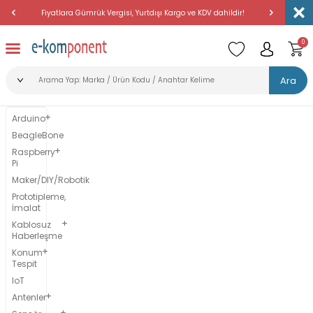
Fiyatlara Gümrük Vergisi, Yurtdışı Kargo ve KDV dahildir!
Amerika'dan 
0
Ara
Arduino
BeagleBone
Raspberry
Pi
Maker/DIY/Robotik
Prototipleme,
İmalat
Kablosuz
Haberleşme
Konum
Tespit
IoT
Antenler