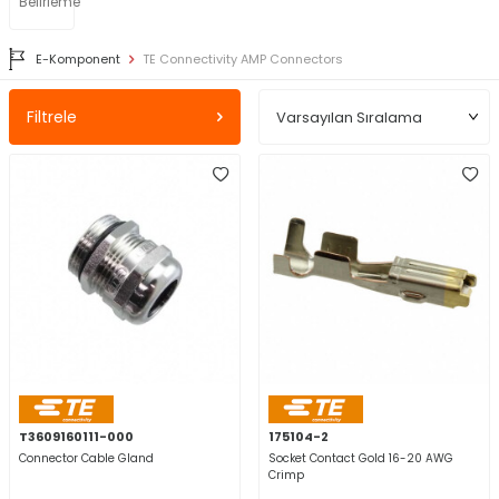
Belirleme
E-Komponent
TE Connectivity AMP Connectors
Filtrele
T3609160111-000
175104-2
Connector Cable Gland
Socket Contact Gold 16-20 AWG
Crimp