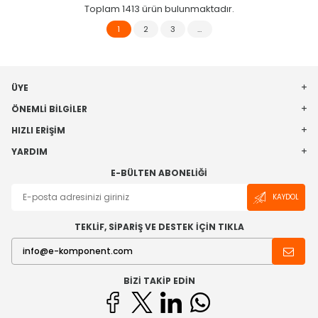
Toplam
1413
ürün bulunmaktadır.
1
2
3
…
ÜYE
ÖNEMLI BILGILER
HIZLI ERIŞIM
YARDIM
E-BÜLTEN ABONELIĞI
KAYDOL
TEKLİF, SİPARİŞ VE DESTEK İÇİN TIKLA
BIZI TAKIP EDIN