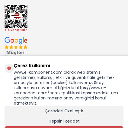
Çerez Kullanımı
www.e-komponent.com olarak web sitemizi
geliştirmek, kullanışlı, etkili ve güvenli hale getirmek
Ekom Elk. Elektronik San. ve Tic. A.Ş.'nin Tescilli Bir Markasıdır
amacıyla çerezler (cookie) kullanıyoruz. Siteyi
kullanmaya devam ettiğinizde https://www.e-
komponent.com/cerez-politikasi kapsamındaki tüm
çerezlerin kullanılmasına onay verdiğinizi kabul
etmekteyiz.
Çerezleri Özelleştir
Hepsini Reddet