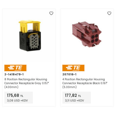
2-1418479-1
207016-1
8 Position Rectangular Housing
4 Position Rectangular Housing
Connector Receptacle Gray 0.157"
Connector Receptacle Black 0.197"
(4.00mm)
(5.00mm)
175,68
177,82
TL
TL
3,08 USD +KDV
3,11 USD +KDV