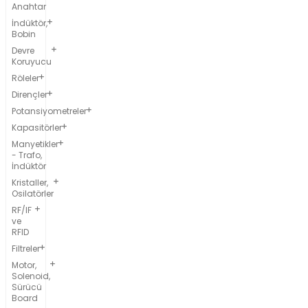
Anahtar
İndüktör,
Bobin
Devre
Koruyucu
Röleler
Dirençler
Potansiyometreler
Kapasitörler
Manyetikler
- Trafo,
İndüktör
Kristaller,
Osilatörler
RF/IF
ve
RFID
Filtreler
Motor,
Solenoid,
Sürücü
Board