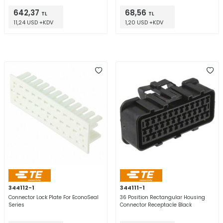
642,37
68,56
TL
TL
11,24 USD +KDV
1,20 USD +KDV
344112-1
344111-1
Connector Lock Plate For EconoSeal
36 Position Rectangular Housing
Series
Connector Receptacle Black