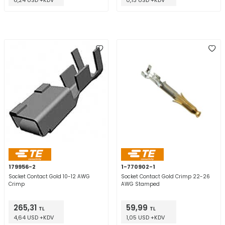
6,24 USD +KDV
0,13 USD +KDV
179956-2
1-770902-1
Socket Contact Gold 10-12 AWG
Socket Contact Gold Crimp 22-26
Crimp
AWG Stamped
265,31
59,99
TL
TL
4,64 USD +KDV
1,05 USD +KDV