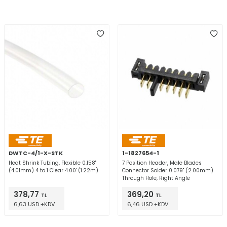
DWTC-4/1-X-STK
1-1827654-1
Heat Shrink Tubing, Flexible 0.158"
7 Position Header, Male Blades
(4.01mm) 4 to 1 Clear 4.00' (1.22m)
Connector Solder 0.079" (2.00mm)
Through Hole, Right Angle
378,77
369,20
TL
TL
6,63 USD +KDV
6,46 USD +KDV