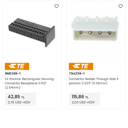
968265-1
794236-1
32 Position Rectangular Housing
Connector Header Through Hole 4
Connector Receptacle 0.100"
position 0.200" (5.08mm)
(2.54mm)
42,85
115,86
TL
TL
0,75 USD +KDV
2,03 USD +KDV