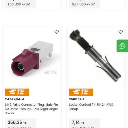
1,03 USD +KDV
6,24 USD +KDV
W
h
t
a
p
p
D
e
s
e
H
a
t
t
2474494-4
350851-1
SMB, Fakra Connector Plug, Male Pin
Socket Contact Tin 18-24 AWG
50 Ohms Through Hole, Right Angle
Crimp
Solder
356,35
7,14
TL
TL