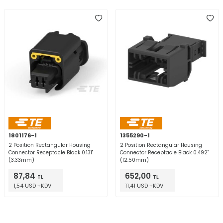
1801176-1
1355290-1
2 Position Rectangular Housing
2 Position Rectangular Housing
Connector Receptacle Black 0.131"
Connector Receptacle Black 0.492"
(3.33mm)
(12.50mm)
87,84
652,00
TL
TL
1,54 USD +KDV
11,41 USD +KDV