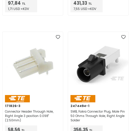
97,84
431,33
TL
TL
1,71 USD +KDV
7,55 USD +KDV
171826-3
2474494-1
Connector Header Through Hole,
SMB, Fakra Connector Plug, Male Pin
Right Angle 3 position 0.098"
50 Ohms Through Hole, Right Angle
(2.50mm)
Solder
58,56
356,35
TL
TL