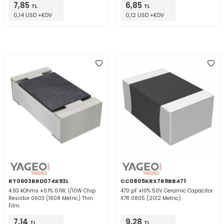
7,85
6,85
TL
TL
0,14 USD +KDV
0,12 USD +KDV
RT0603BRD074K93L
CC0805KRX7R9BB471
4.93 kOhms ±0.1% 0.1W, 1/10W Chip
470 pF ±10% 50V Ceramic Capacitor
Resistor 0603 (1608 Metric) Thin
X7R 0805 (2012 Metric)
Film
7,14
9,28
TL
TL