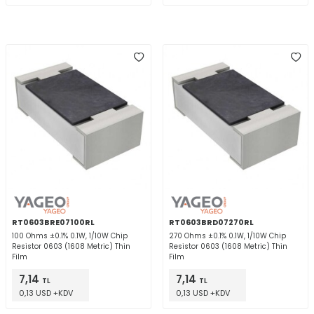
RT0603BRE07100RL
RT0603BRD07270RL
100 Ohms ±0.1% 0.1W, 1/10W Chip
270 Ohms ±0.1% 0.1W, 1/10W Chip
Resistor 0603 (1608 Metric) Thin
Resistor 0603 (1608 Metric) Thin
Film
Film
7,14
7,14
TL
TL
0,13 USD +KDV
0,13 USD +KDV