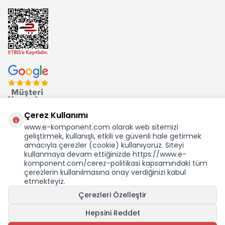
Çerez Kullanımı
www.e-komponent.com olarak web sitemizi
geliştirmek, kullanışlı, etkili ve güvenli hale getirmek
Ekom Elk. Elektronik San. ve Tic. A.Ş.'nin Tescilli Bir Markasıdır
amacıyla çerezler (cookie) kullanıyoruz. Siteyi
kullanmaya devam ettiğinizde https://www.e-
komponent.com/cerez-politikasi kapsamındaki tüm
çerezlerin kullanılmasına onay verdiğinizi kabul
etmekteyiz.
Çerezleri Özelleştir
Hepsini Reddet