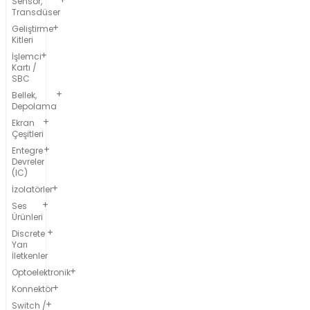
Sensör,
Transdüser
Geliştirme
Kitleri
İşlemci
Kartı /
SBC
Bellek,
Depolama
Ekran
Çeşitleri
Entegre
Devreler
(IC)
İzolatörler
Ses
Ürünleri
Discrete
Yarı
İletkenler
Optoelektronik
Konnektör
Switch /