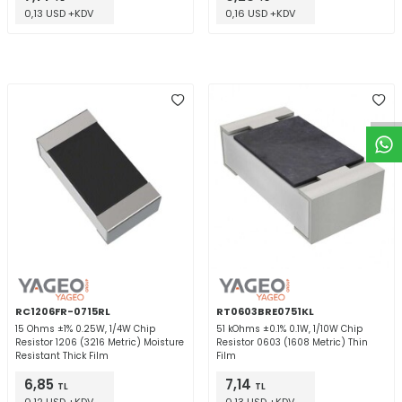
0,13 USD +KDV
0,16 USD +KDV
W
h
t
a
p
p
D
e
s
e
H
a
t
t
RC1206FR-0715RL
RT0603BRE0751KL
15 Ohms ±1% 0.25W, 1/4W Chip
51 kOhms ±0.1% 0.1W, 1/10W Chip
Resistor 1206 (3216 Metric) Moisture
Resistor 0603 (1608 Metric) Thin
Resistant Thick Film
Film
6,85
7,14
TL
TL