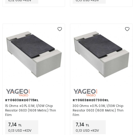
0,12 USD +KDV
0,13 USD +KDV
RT0603BRD0715RL
RT0603BRE07300RL
15 Ohms ±0.1% 0.1W, 1/10W Chip
300 Ohms ±0.1% 0.1W, 1/10W Chip
Resistor 0603 (1608 Metric) Thin
Resistor 0603 (1608 Metric) Thin
Film
Film
7,14
7,14
TL
TL
0,13 USD +KDV
0,13 USD +KDV