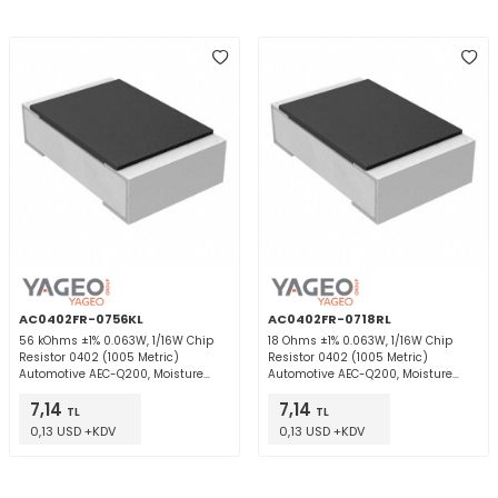
AC0402FR-0756KL
AC0402FR-0718RL
56 kOhms ±1% 0.063W, 1/16W Chip
18 Ohms ±1% 0.063W, 1/16W Chip
Resistor 0402 (1005 Metric)
Resistor 0402 (1005 Metric)
Automotive AEC-Q200, Moisture
Automotive AEC-Q200, Moisture
Resistant Thick Film
Resistant Thick Film
7,14
7,14
TL
TL
0,13 USD +KDV
0,13 USD +KDV