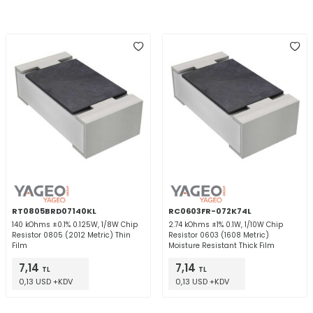
RT0805BRD07140KL
RC0603FR-072K74L
140 kOhms ±0.1% 0.125W, 1/8W Chip
2.74 kOhms ±1% 0.1W, 1/10W Chip
Resistor 0805 (2012 Metric) Thin
Resistor 0603 (1608 Metric)
Film
Moisture Resistant Thick Film
7,14
7,14
TL
TL
0,13 USD +KDV
0,13 USD +KDV