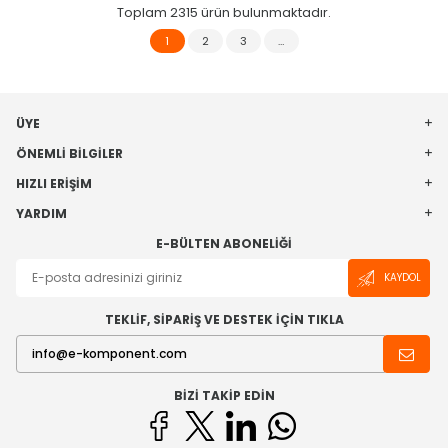
Toplam
2315
ürün bulunmaktadır.
1
2
3
…
ÜYE
ÖNEMLI BILGILER
HIZLI ERIŞIM
YARDIM
E-BÜLTEN ABONELIĞI
KAYDOL
TEKLİF, SİPARİŞ VE DESTEK İÇİN TIKLA
BIZI TAKIP EDIN