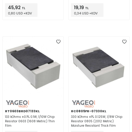
Withstanding Thick Film
45,92
19,19
TL
TL
0,80 USD +KDV
0,34 USD +KDV
RT0603BRD07133KL
RC0805FR-07330KL
133 kOhms ±0.1% 0.1W, 1/10W Chip
330 kOhms ±1% 0.125W, 1/8W Chip
Resistor 0603 (1608 Metric) Thin
Resistor 0805 (2012 Metric)
Film
Moisture Resistant Thick Film