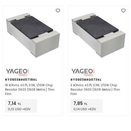
RT0603BRE0718KL
RT0603BRD073KL
18 kOhms ±0.1% 0.1W, 1/10W Chip
3 kOhms ±0.1% 0.1W, 1/10W Chip
Resistor 0603 (1608 Metric) Thin
Resistor 0603 (1608 Metric) Thin
Film
Film
7,14
7,85
TL
TL
0,13 USD +KDV
0,14 USD +KDV