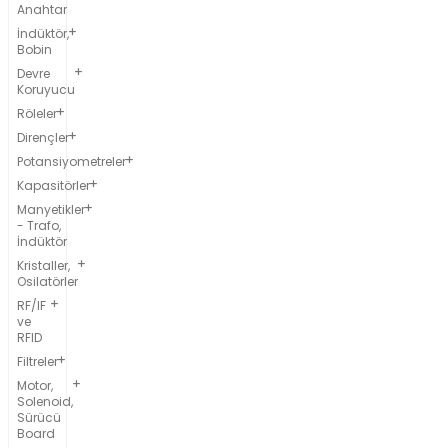
Anahtar
İndüktör,
Bobin
Devre
Koruyucu
Röleler
Dirençler
Potansiyometreler
Kapasitörler
Manyetikler
- Trafo,
İndüktör
Kristaller,
Osilatörler
RF/IF
ve
RFID
Filtreler
Motor,
Solenoid,
Sürücü
Board