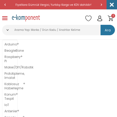
Fiyatlara Gümrük Vergisi, Yurtdışı Kargo ve KDV dahildir!
Amerika'dan 
0
Ara
Arduino
BeagleBone
Raspberry
Pi
Maker/DIY/Robotik
Prototipleme,
İmalat
Kablosuz
Haberleşme
Konum
Tespit
IoT
Antenler