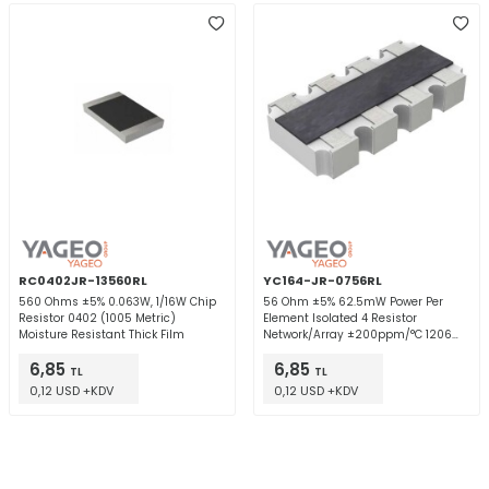
RC0402JR-13560RL
YC164-JR-0756RL
560 Ohms ±5% 0.063W, 1/16W Chip
56 Ohm ±5% 62.5mW Power Per
Resistor 0402 (1005 Metric)
Element Isolated 4 Resistor
Moisture Resistant Thick Film
Network/Array ±200ppm/°C 1206
(3216 Metric), Convex, Long Side
6,85
6,85
Terminals
TL
TL
0,12 USD +KDV
0,12 USD +KDV