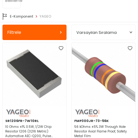
Belirleme
E-Komponent
YAGEO
Filtrele
SR1206FR-7W10RL
FMP300JR-73-56K
10 Ohms ±1% 0.5W, 1/2W Chip
56 kOhms ±5% 3W Through Hole
Resistor 1206 (3216 Metric)
Resistor Axial Flame Proof, Safety
Automotive AEC-Q200, Pulse
Metal Film