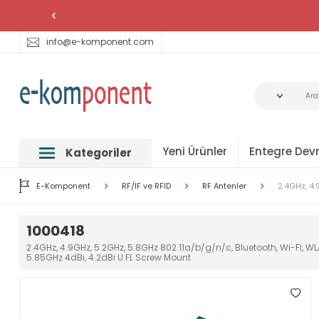
info@e-komponent.com
Yeni Ürünler
Entegre Devr
Kategoriler
E-Komponent
RF/IF ve RFID
RF Antenler
2.4GHz, 4.
1000418
2.4GHz, 4.9GHz, 5.2GHz, 5.8GHz 802.11a/b/g/n/c, Bluetooth, Wi-Fi, 
5.85GHz 4dBi, 4.2dBi U.FL Screw Mount