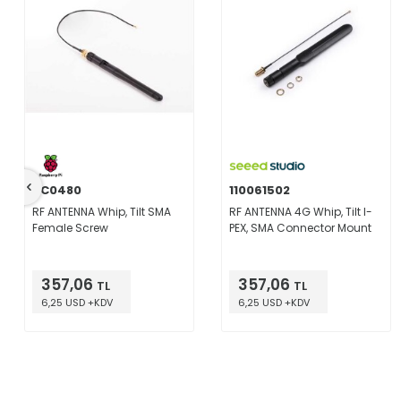
SC0480
110061502
RF ANTENNA Whip, Tilt SMA
RF ANTENNA 4G Whip, Tilt I-
Female Screw
PEX, SMA Connector Mount
357,06
357,06
TL
TL
6,25 USD +KDV
6,25 USD +KDV