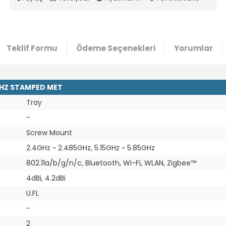
Teklif Formu
Ödeme Seçenekleri
Yorumlar
GHZ STAMPED MET
Tray
-
Screw Mount
2.4GHz ~ 2.485GHz, 5.15GHz ~ 5.85GHz
802.11a/b/g/n/c, Bluetooth, Wi-Fi, WLAN, Zigbee™
4dBi, 4.2dBi
U.FL
-
2