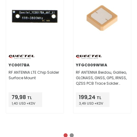
YC0017BA
YFGC009WWA
RF ANTENNA LTE Chip Solder
RF ANTENNA Beidou, Galileo,
Surface Mount
GLONASS, GNSS, GPS, IRNSS,
QZSS PCB Trace Solder
Surface Mount
79,98
199,24
TL
TL
1,40 USD +KDV
3,49 USD +KDV