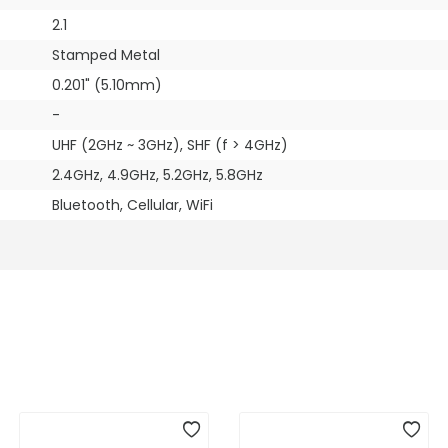
2.1
Stamped Metal
0.201" (5.10mm)
-
UHF (2GHz ~ 3GHz), SHF (f > 4GHz)
2.4GHz, 4.9GHz, 5.2GHz, 5.8GHz
Bluetooth, Cellular, WiFi