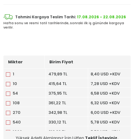
Tahmini Kargoya Teslim Tarihi:
17.08.2026 - 22.08.2026
Hafta sonu ve resmi tatil tarihlerinde, sonraki ilk iş gününde kargoya
verilir.
Miktar
Birim Fiyat
1
479,89 TL
8,40 USD +KDV
10
415,64 TL
7,28 USD +KDV
54
375,95 TL
6,58 USD +KDV
108
361,22 TL
6,32 USD +KDV
270
342,98 TL
6,00 USD +KDV
540
330,12 TL
5,78 USD +KDV
1026
318,89 TL
5,58 USD +KDV
Yüksek Adetli Alımlarınız İçin Lütfen
Teklif İsteyiniz.