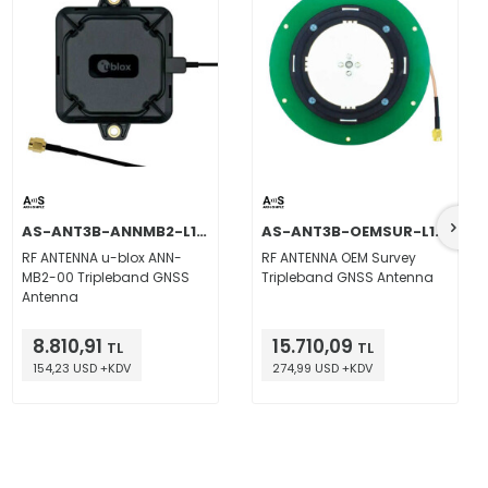
AS-ANT3B-ANNMB2-L1256-50SMA
AS-ANT3B-OEMSUR-L1L2L5-02SMA
RF ANTENNA u-blox ANN-
RF ANTENNA OEM Survey
MB2-00 Tripleband GNSS
Tripleband GNSS Antenna
Antenna
8.810,91
15.710,09
TL
TL
154,23 USD +KDV
274,99 USD +KDV