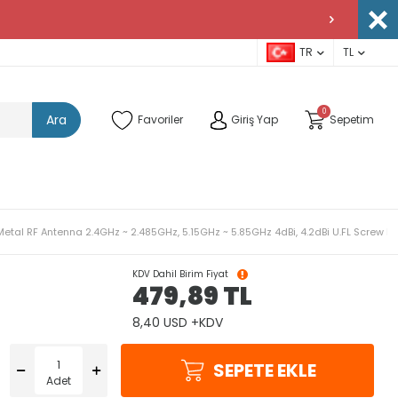
TR
TL
0
Ara
Favoriler
Giriş Yap
Sepetim
Metal RF Antenna 2.4GHz ~ 2.485GHz, 5.15GHz ~ 5.85GHz 4dBi, 4.2dBi U.FL Screw M
KDV Dahil Birim Fiyat
479,89
TL
8,40 USD +KDV
SEPETE EKLE
Adet