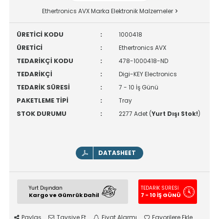
Ethertronics AVX Marka Elektronik Malzemeler
ÜRETİCİ KODU
:
1000418
ÜRETİCİ
:
Ethertronics AVX
TEDARİKÇİ KODU
:
478-1000418-ND
TEDARİKÇİ
:
Digi-KEY Electronics
TEDARİK SÜRESİ
:
7 - 10 İş Günü
PAKETLEME TİPİ
:
Tray
STOK DURUMU
:
2277 Adet (
Yurt Dışı Stok!
)
DATASHEET
Yurt Dışından
TEDARİK SÜRESİ
Kargo ve Gümrük Dahil
7 - 10 İŞ GÜNÜ
Paylaş
Tavsiye Et
Fiyat Alarmı
Favorilere Ekle