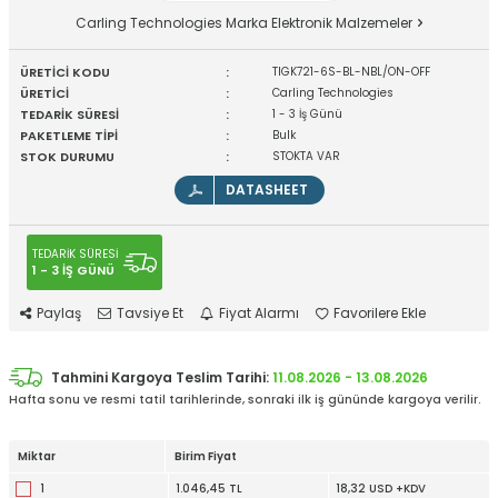
Carling Technologies Marka Elektronik Malzemeler
ÜRETİCİ KODU
:
TIGK721-6S-BL-NBL/ON-OFF
ÜRETİCİ
:
Carling Technologies
TEDARİK SÜRESİ
:
1 - 3 İş Günü
PAKETLEME TİPİ
:
Bulk
STOK DURUMU
:
STOKTA VAR
DATASHEET
TEDARİK SÜRESİ
1 - 3 İŞ GÜNÜ
Paylaş
Tavsiye Et
Fiyat Alarmı
Favorilere Ekle
Tahmini Kargoya Teslim Tarihi:
11.08.2026 - 13.08.2026
Hafta sonu ve resmi tatil tarihlerinde, sonraki ilk iş gününde kargoya verilir.
Miktar
Birim Fiyat
1
1.046,45 TL
18,32 USD +KDV