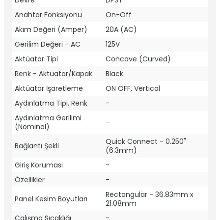
Devre
DPST
Anahtar Fonksiyonu
On-Off
Akım Değeri (Amper)
20A (AC)
Gerilim Değeri - AC
125V
Aktüatör Tipi
Concave (Curved)
Renk - Aktüatör/Kapak
Black
Aktüatör İşaretleme
ON OFF, Vertical
Aydınlatma Tipi, Renk
-
Aydınlatma Gerilimi
-
(Nominal)
Quick Connect - 0.250"
Bağlantı Şekli
(6.3mm)
Giriş Koruması
-
Özellikler
-
Rectangular - 36.83mm x
Panel Kesim Boyutları
21.08mm
Çalışma Sıcaklığı
-