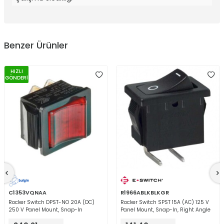
Benzer Ürünler
HIZLI
GÖNDERİ
C1353VQNAA
R1966ABLKBLKGR
Rocker Switch DPST-NO 20A (DC)
Rocker Switch SPST 15A (AC) 125 V
250 V Panel Mount, Snap-In
Panel Mount, Snap-In, Right Angle