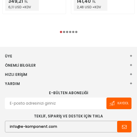
349,21
141,40
TL
TL
6,11 USD +KDV
2,48 USD +KDV
ÜYE
ÖNEMLI BILGILER
HIZLI ERIŞIM
YARDIM
E-BÜLTEN ABONELIĞI
KAYDOL
TEKLİF, SİPARİŞ VE DESTEK İÇİN TIKLA