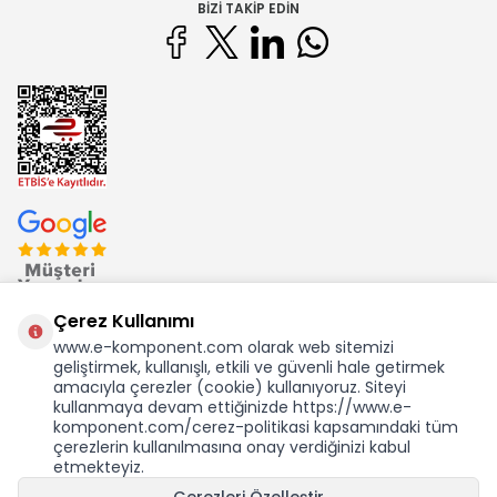
BIZI TAKIP EDIN
Çerez Kullanımı
www.e-komponent.com olarak web sitemizi
geliştirmek, kullanışlı, etkili ve güvenli hale getirmek
Ekom Elk. Elektronik San. ve Tic. A.Ş.'nin Tescilli Bir Markasıdır
amacıyla çerezler (cookie) kullanıyoruz. Siteyi
kullanmaya devam ettiğinizde https://www.e-
komponent.com/cerez-politikasi kapsamındaki tüm
çerezlerin kullanılmasına onay verdiğinizi kabul
etmekteyiz.
KDV Dahil Birim Fiyat