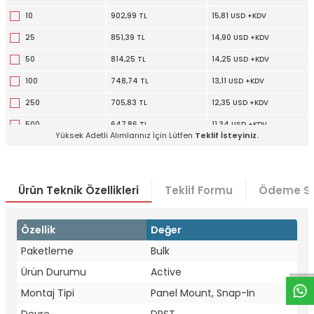
10
902,99 TL
15,81 USD +KDV
25
851,39 TL
14,90 USD +KDV
50
814,25 TL
14,25 USD +KDV
100
748,74 TL
13,11 USD +KDV
250
705,83 TL
12,35 USD +KDV
500
647,86 TL
11,34 USD +KDV
Yüksek Adetli Alımlarınız İçin Lütfen
Teklif İsteyiniz.
1000
643,15 TL
11,26 USD +KDV
Ürün Teknik Özellikleri
Teklif Formu
Ödeme Se
W
h
t
a
p
p
D
e
s
e
H
a
t
t
Özellik
Değer
Paketleme
Bulk
Ürün Durumu
Active
Montaj Tipi
Panel Mount, Snap-In