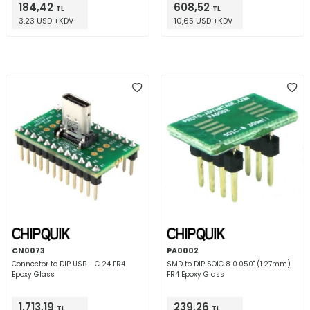
184,42
608,52
TL
TL
3,23 USD +KDV
10,65 USD +KDV
CN0073
PA0002
Connector to DIP USB - C 24 FR4
SMD to DIP SOIC 8 0.050" (1.27mm)
Epoxy Glass
FR4 Epoxy Glass
1.713,19
239,26
TL
TL