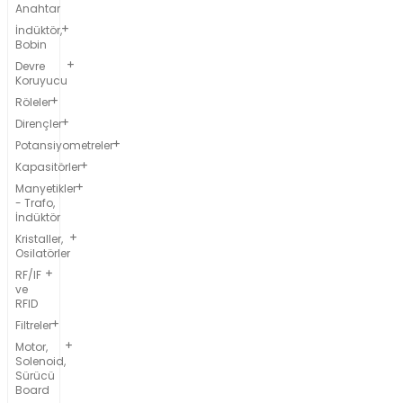
Anahtar
İndüktör,
Bobin
Devre
Koruyucu
Röleler
Dirençler
Potansiyometreler
Kapasitörler
Manyetikler
- Trafo,
İndüktör
Kristaller,
Osilatörler
RF/IF
ve
RFID
Filtreler
Motor,
Solenoid,
Sürücü
Board