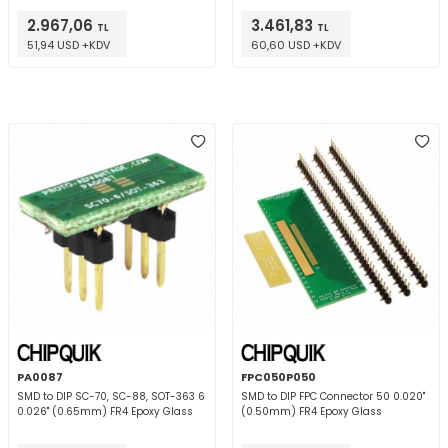
oz (20g)
2.967,06
3.461,83
TL
TL
51,94 USD +KDV
60,60 USD +KDV
PA0087
FPC050P050
SMD to DIP SC-70, SC-88, SOT-363 6
SMD to DIP FPC Connector 50 0.020"
0.026" (0.65mm) FR4 Epoxy Glass
(0.50mm) FR4 Epoxy Glass