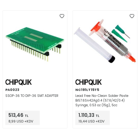
PA0023
NC191LT15T5
SSOP-36 TO DIP-36 SMT ADAPTER
Lead Free No-Clean Solder Paste
Bi57.6Sn42Ag0.4 (57.6/42/0.4)
Syringe, 0.53 oz (15g), 5cc
513,46
1.110,33
TL
TL
8,99 USD +KDV
19,44 USD +KDV