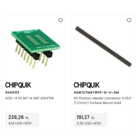
PA0003
HDR127MET80F-G-V-SM
SOIC-14 TO DIP-14 SMT ADAPTER
80 Position Header Connector 0.050"
(1.27mm) Surface Mount Gold
239,26
191,27
TL
TL
4,19 USD +KDV
3,35 USD +KDV