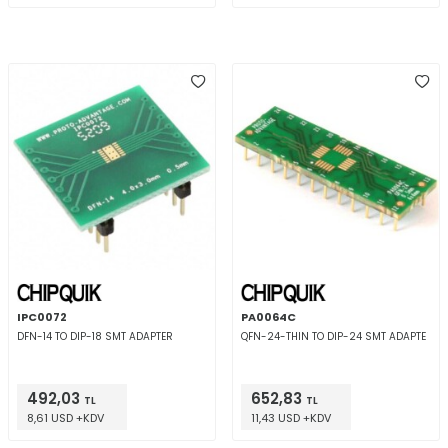
IPC0072
PA0064C
DFN-14 TO DIP-18 SMT ADAPTER
QFN-24-THIN TO DIP-24 SMT ADAPTE
492,03
652,83
TL
TL
8,61 USD +KDV
11,43 USD +KDV