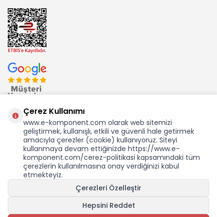
Çerez Kullanımı
www.e-komponent.com olarak web sitemizi
geliştirmek, kullanışlı, etkili ve güvenli hale getirmek
Ekom Elk. Elektronik San. ve Tic. A.Ş.'nin Tescilli Bir Markasıdır
amacıyla çerezler (cookie) kullanıyoruz. Siteyi
kullanmaya devam ettiğinizde https://www.e-
komponent.com/cerez-politikasi kapsamındaki tüm
çerezlerin kullanılmasına onay verdiğinizi kabul
etmekteyiz.
Çerezleri Özelleştir
Hepsini Reddet