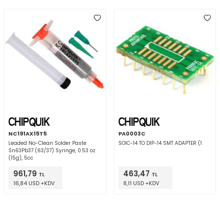
NC191AX15T5
PA0003C
Leaded No-Clean Solder Paste
SOIC-14 TO DIP-14 SMT ADAPTER (1
Sn63Pb37 (63/37) Syringe, 0.53 oz
(15g), 5cc
961,79
463,47
TL
TL
16,84 USD +KDV
8,11 USD +KDV