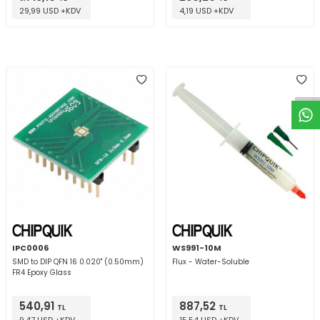
29,99 USD +KDV
4,19 USD +KDV
W
h
t
a
p
p
D
e
s
e
H
a
t
t
IPC0006
WS991-10M
SMD to DIP QFN 16 0.020" (0.50mm)
Flux - Water-Soluble
FR4 Epoxy Glass
540,91
887,52
TL
TL