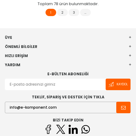
Toplam
78
ürün bulunmaktadır.
1
2
3
…
ÜYE
ÖNEMLI BILGILER
HIZLI ERIŞIM
YARDIM
E-BÜLTEN ABONELIĞI
KAYDOL
TEKLİF, SİPARİŞ VE DESTEK İÇİN TIKLA
BIZI TAKIP EDIN