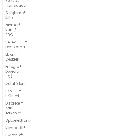
Sensör,
Transdüser
Geliştirme
Kitleri
İşlemci
Kartı /
SBC
Bellek,
Depolama
Ekran
Çeşitleri
Entegre
Devreler
(IC)
İzolatörler
Ses
Ürünleri
Discrete
Yarı
İletkenler
Optoelektronik
Konnektör
Switch /