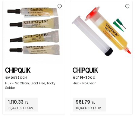
SMDST2CC4
NC191-30CC
Flux - No Clean, Lead Free, Tacky
Flux - No Clean
Solder
1.110,33
961,79
TL
TL
19,44 USD +KDV
16,84 USD +KDV