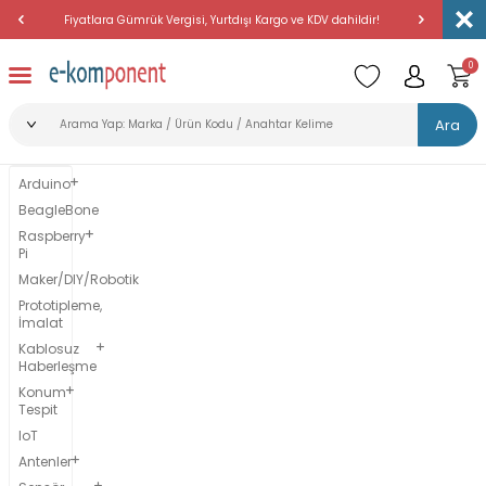
dahildir!
Amerika'dan Düzenli Olarak Günlük Yükleme Yapıyoruz.
2500 TL
0
Ara
Arduino
BeagleBone
Raspberry
Pi
Maker/DIY/Robotik
Prototipleme,
İmalat
Kablosuz
Haberleşme
Konum
Tespit
IoT
Antenler