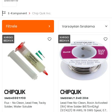
Belirleme
E-Komponent
Chip Quik Inc.
Filtrele
KARGO
KARGO
BEDAVA
BEDAVA
SMD4300TF30
SMDSWLT.040 20G
Flux - No Clean, Lead Free, Tacky
Lead Free No-Clean, Rosin Activated
Solder, Water Soluble
(RA) Wire Solder Bi57Sn42Ag1
(57/42/1) 18 AWG, 19 SWG Spool, 0.7