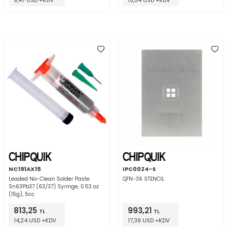
9,47 USD +KDV
15,54 USD +KDV
NC191AX15
IPC0024-S
Leaded No-Clean Solder Paste
QFN-36 STENCIL
Sn63Pb37 (63/37) Syringe, 0.53 oz
(15g), 5cc
813,25
993,21
TL
TL
14,24 USD +KDV
17,39 USD +KDV