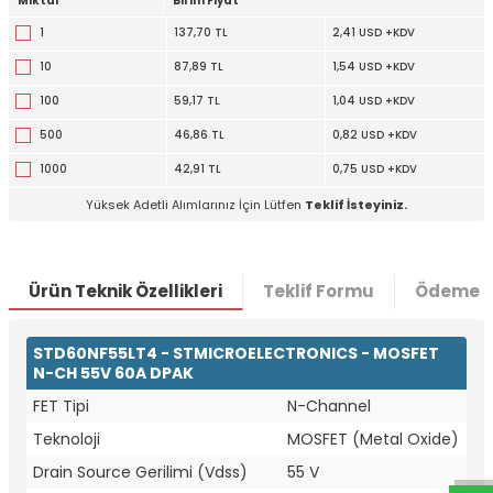
Miktar
Birim Fiyat
1
137,70 TL
2,41 USD +KDV
10
87,89 TL
1,54 USD +KDV
100
59,17 TL
1,04 USD +KDV
500
46,86 TL
0,82 USD +KDV
1000
42,91 TL
0,75 USD +KDV
Yüksek Adetli Alımlarınız İçin Lütfen
Teklif İsteyiniz.
Ürün Teknik Özellikleri
Teklif Formu
Ödeme S
STD60NF55LT4 - STMICROELECTRONICS - MOSFET
N-CH 55V 60A DPAK
W
h
t
a
p
p
D
e
s
e
H
a
t
t
FET Tipi
N-Channel
Teknoloji
MOSFET (Metal Oxide)
Drain Source Gerilimi (Vdss)
55 V