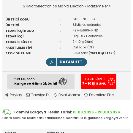
STMicroelectronics Marka Elektronik Malzemeler
ÜRETİCİ KODU
:
STD60NF55LT4
ÜRETİCİ
:
STMicroelectronics
TEDARİKÇİ KODU
:
497-15669-1-ND
TEDARİKÇİ
:
Digi-KEY Electronics
TEDARİK SÜRESİ
:
7 - 10 İş Günü
PAKETLEME TİPİ
:
Cut Tape (CT)
STOK DURUMU
:
1060 Adet (
Yurt Dışı Stok!
)
DATASHEET
Yurt Dışından
TEDARİK SÜRESİ
Kargo ve Gümrük Dahil
7 - 10 İŞ GÜNÜ
Paylaş
Tavsiye Et
Fiyat Alarmı
Favorilere Ekle
Tahmini Kargoya Teslim Tarihi:
15.08.2026 - 20.08.2026
Hafta sonu ve resmi tatil tarihlerinde, sonraki ilk iş gününde kargoya verilir.