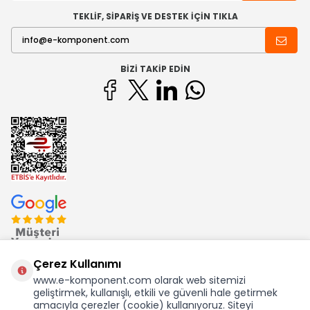
TEKLİF, SİPARİŞ VE DESTEK İÇİN TIKLA
BIZI TAKIP EDIN
Çerez Kullanımı
www.e-komponent.com olarak web sitemizi
geliştirmek, kullanışlı, etkili ve güvenli hale getirmek
Ekom Elk. Elektronik San. ve Tic. A.Ş.'nin Tescilli Bir Markasıdır
amacıyla çerezler (cookie) kullanıyoruz. Siteyi