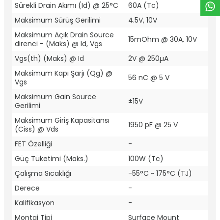
Sürekli Drain Akımı (Id) @ 25°C
60A (Tc)
Maksimum Sürüş Gerilimi
4.5V, 10V
Maksimum Açık Drain Source
15mOhm @ 30A, 10V
direnci - (Maks) @ Id, Vgs
Vgs(th) (Maks) @ Id
2V @ 250µA
Maksimum Kapı Şarjı (Qg) @
56 nC @ 5 V
Vgs
Maksimum Gain Source
±15V
Gerilimi
Maksimum Giriş Kapasitansı
1950 pF @ 25 V
(Ciss) @ Vds
FET Özelliği
-
Güç Tüketimi (Maks.)
100W (Tc)
Çalışma Sıcaklığı
-55°C ~ 175°C (TJ)
Derece
-
Kalifikasyon
-
Montaj Tipi
Surface Mount