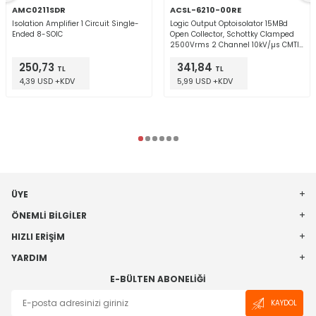
AMC0211SDR
ACSL-6210-00RE
Isolation Amplifier 1 Circuit Single-
Logic Output Optoisolator 15MBd
Ended 8-SOIC
Open Collector, Schottky Clamped
2500Vrms 2 Channel 10kV/µs CMTI
8-SO
250,73
341,84
TL
TL
4,39 USD +KDV
5,99 USD +KDV
ÜYE
ÖNEMLI BILGILER
HIZLI ERIŞIM
YARDIM
E-BÜLTEN ABONELIĞI
KAYDOL