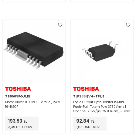
TB6569FG,8,EL
TLP2361(V4-TPL,E
Motor Driver Bi-CMOS Parallel, PWM
Logic Output Optoisolator 15MBd
16-HSOP
Push-Pull, Totem Pole 3750Vrms 1
Channel 20kV/µs CMTI 6-SO, 5 Lead
193,53
92,84
TL
TL
3,39 USD +KDV
1,63 USD +KDV