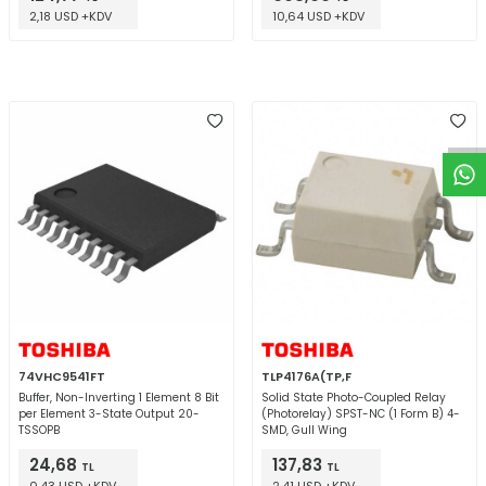
2,18 USD +KDV
10,64 USD +KDV
W
h
t
a
p
p
D
e
s
e
H
a
t
t
74VHC9541FT
TLP4176A(TP,F
Buffer, Non-Inverting 1 Element 8 Bit
Solid State Photo-Coupled Relay
per Element 3-State Output 20-
(Photorelay) SPST-NC (1 Form B) 4-
TSSOPB
SMD, Gull Wing
24,68
137,83
TL
TL