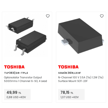
TLP383(GR-TPL,E
SSM3K361R,LXHF
Optoisolator Transistor Output
N-Channel 100 V 3.5A (Ta) 1.2W (Ta)
5000Vrms 1 Channel 6-SO, 4 Lead
Surface Mount SOT-23F
49,99
78,15
TL
TL
0,88 USD +KDV
1,37 USD +KDV