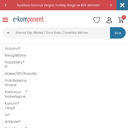
Fiyatlara Gümrük Vergisi, Yurtdışı Kargo ve KDV dahildir!
Amerika'dan 
0
Ara
Arduino
BeagleBone
Raspberry
Pi
Maker/DIY/Robotik
Prototipleme,
İmalat
Kablosuz
Haberleşme
Konum
Tespit
IoT
Antenler