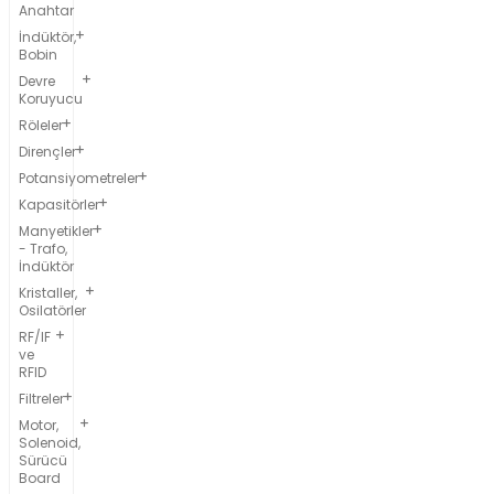
Anahtar
İndüktör,
Bobin
Devre
Koruyucu
Röleler
Dirençler
Potansiyometreler
Kapasitörler
Manyetikler
- Trafo,
İndüktör
Kristaller,
Osilatörler
RF/IF
ve
RFID
Filtreler
Motor,
Solenoid,
Sürücü
Board