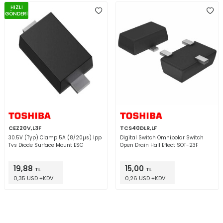
HIZLI
GÖNDERİ
CEZ20V,L3F
TCS40DLR,LF
30.5V (Typ) Clamp 5A (8/20µs) Ipp
Digital Switch Omnipolar Switch
Tvs Diode Surface Mount ESC
Open Drain Hall Effect SOT-23F
19,88
15,00
TL
TL
0,35 USD +KDV
0,26 USD +KDV