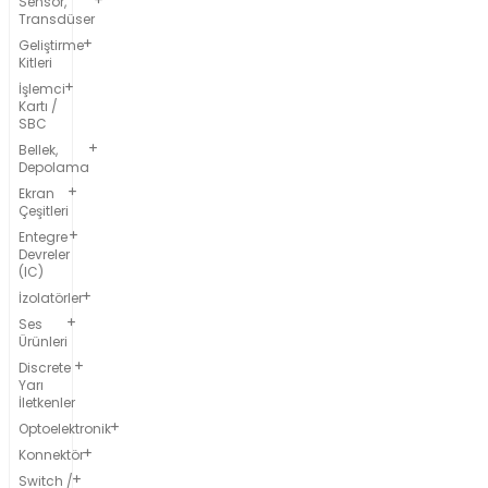
Sensör,
Transdüser
Geliştirme
Kitleri
İşlemci
Kartı /
SBC
Bellek,
Depolama
Ekran
Çeşitleri
Entegre
Devreler
(IC)
İzolatörler
Ses
Ürünleri
Discrete
Yarı
İletkenler
Optoelektronik
Konnektör
Switch /