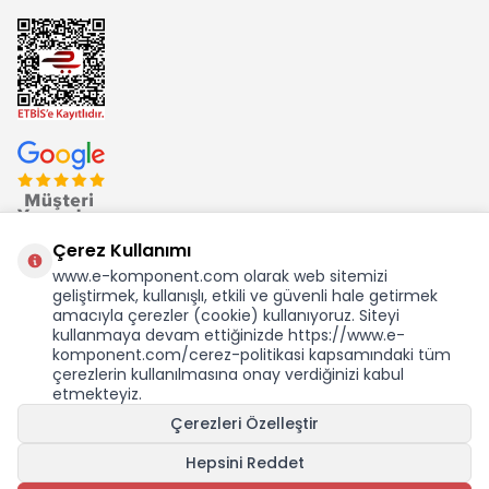
Çerez Kullanımı
www.e-komponent.com olarak web sitemizi
geliştirmek, kullanışlı, etkili ve güvenli hale getirmek
Ekom Elk. Elektronik San. ve Tic. A.Ş.'nin Tescilli Bir Markasıdır
amacıyla çerezler (cookie) kullanıyoruz. Siteyi
kullanmaya devam ettiğinizde https://www.e-
komponent.com/cerez-politikasi kapsamındaki tüm
çerezlerin kullanılmasına onay verdiğinizi kabul
etmekteyiz.
Çerezleri Özelleştir
Hepsini Reddet