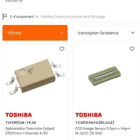
Belirleme
E-Komponent
Toshiba Semiconductor and Storage
Filtrele
TLP291(GB-TP,SE
TCD1103GFG(8Z,AA2)
Optoisolator Transistor Output
CCD Image Sensor 5.5µm x 64µm
3750Vrms 1 Channel 4-SO
16-GLCC (15.2x6)