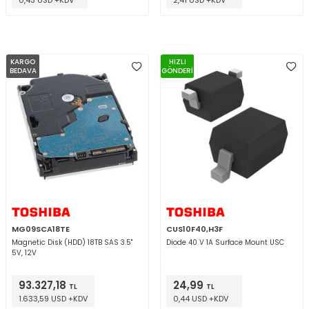
0,43 USD +KDV
2,41 USD +KDV
KARGO
HIZLI
BEDAVA
GÖNDERİ
MG09SCA18TE
CUS10F40,H3F
Magnetic Disk (HDD) 18TB SAS 3.5"
Diode 40 V 1A Surface Mount USC
5V, 12V
93.327,18
24,99
TL
TL
1.633,59 USD +KDV
0,44 USD +KDV