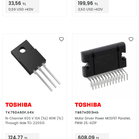
33,56
199,96
TL
TL
0,59 USD +KDV
3,50 USD +KDV
TK750A60F,S4X
TB67H303HG
N-Channel 600 V 10A (Ta) 40W (Tc)
Motor Driver Power MOSFET Parallel,
Through Hole TO-220SIS
PWM 25-HZIP
124,77
608,09
TL
TL