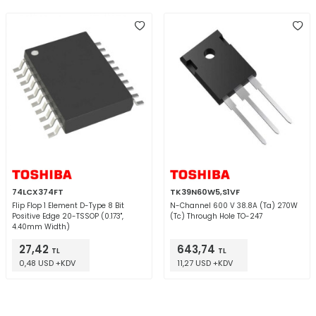
74LCX374FT
TK39N60W5,S1VF
Flip Flop 1 Element D-Type 8 Bit
N-Channel 600 V 38.8A (Ta) 270W
Positive Edge 20-TSSOP (0.173",
(Tc) Through Hole TO-247
4.40mm Width)
27,42
643,74
TL
TL
0,48 USD +KDV
11,27 USD +KDV