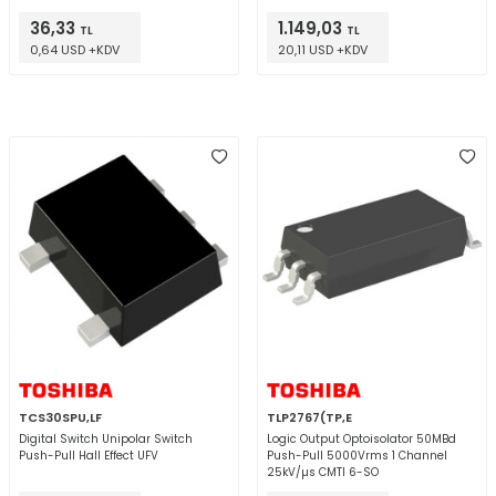
36,33
1.149,03
TL
TL
0,64 USD +KDV
20,11 USD +KDV
TCS30SPU,LF
TLP2767(TP,E
Digital Switch Unipolar Switch
Logic Output Optoisolator 50MBd
Push-Pull Hall Effect UFV
Push-Pull 5000Vrms 1 Channel
25kV/µs CMTI 6-SO