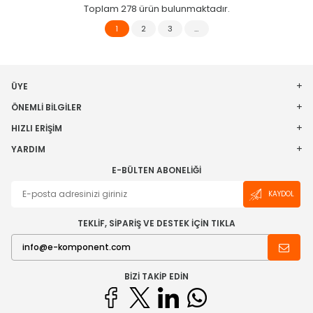
Toplam
278
ürün bulunmaktadır.
1
2
3
…
ÜYE
ÖNEMLI BILGILER
HIZLI ERIŞIM
YARDIM
E-BÜLTEN ABONELIĞI
KAYDOL
TEKLİF, SİPARİŞ VE DESTEK İÇİN TIKLA
BIZI TAKIP EDIN