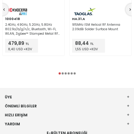
1000418
HA.31.A
2.4GHz, 4.9GHz, 5.2GHz, 5.8GHz
915MHz ISM Helical RF Antenna
802.11a/b/g/n/c, Bluetooth, Wi-Fi,
2.09dBi Solder Surface Mount
WLAN, Zigbee™ Stamped Metal RF
Antenna 2.4GHz ~ 2.485GHz, 5.15GHz
479,89
88,44
~ 5.85GHz 4dBi, 4.2dBi U.FL Screw
TL
TL
Mount
8,40 USD +KDV
1,55 USD +KDV
ÜYE
ÖNEMLI BILGILER
HIZLI ERIŞIM
YARDIM
E-BÜLTEN ABONELIĞI