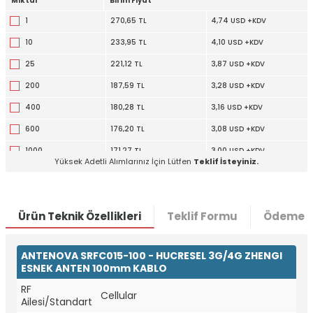
Miktar
Birim Fiyat
1
270,65 TL
4,74 USD +KDV
10
233,95 TL
4,10 USD +KDV
25
221,12 TL
3,87 USD +KDV
200
187,59 TL
3,28 USD +KDV
400
180,28 TL
3,16 USD +KDV
600
176,20 TL
3,08 USD +KDV
1000
171,27 TL
3,00 USD +KDV
Yüksek Adetli Alımlarınız İçin Lütfen
Teklif İsteyiniz.
2600
162,58 TL
2,85 USD +KDV
Ürün Teknik Özellikleri
Teklif Formu
Ödeme S
ANTENOVA
SRFC015-100 - HUCRESEL 3G/4G ZHENGI
ESNEK ANTEN 100mm KABLO
W
h
t
a
p
p
D
e
s
e
H
a
t
t
RF
Cellular
Ailesi/Standart