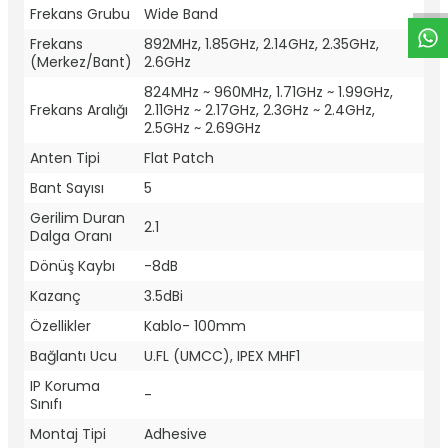
Frekans Grubu
Wide Band
Frekans
892MHz, 1.85GHz, 2.14GHz, 2.35GHz,
(Merkez/Bant)
2.6GHz
824MHz ~ 960MHz, 1.71GHz ~ 1.99GHz,
Frekans Aralığı
2.11GHz ~ 2.17GHz, 2.3GHz ~ 2.4GHz,
2.5GHz ~ 2.69GHz
Anten Tipi
Flat Patch
Bant Sayısı
5
Gerilim Duran
2.1
Dalga Oranı
Dönüş Kaybı
-8dB
Kazanç
3.5dBi
Özellikler
Kablo- 100mm
Bağlantı Ucu
U.FL (UMCC), IPEX MHF1
IP Koruma
-
Sınıfı
Montaj Tipi
Adhesive