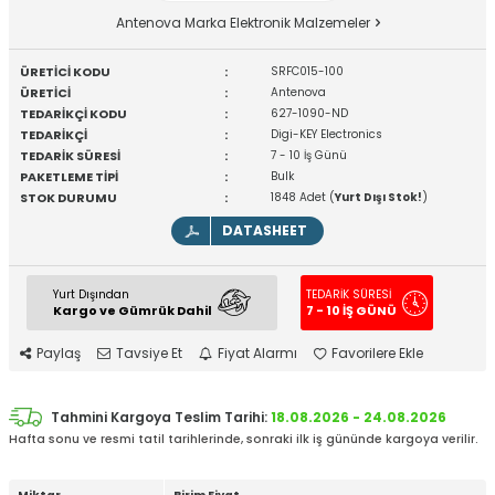
Antenova Marka Elektronik Malzemeler
ÜRETİCİ KODU
:
SRFC015-100
ÜRETİCİ
:
Antenova
TEDARİKÇİ KODU
:
627-1090-ND
TEDARİKÇİ
:
Digi-KEY Electronics
TEDARİK SÜRESİ
:
7 - 10 İş Günü
PAKETLEME TİPİ
:
Bulk
STOK DURUMU
:
1848 Adet (
Yurt Dışı Stok!
)
DATASHEET
Yurt Dışından
TEDARİK SÜRESİ
Kargo ve Gümrük Dahil
7 - 10 İŞ GÜNÜ
Paylaş
Tavsiye Et
Fiyat Alarmı
Favorilere Ekle
Tahmini Kargoya Teslim Tarihi:
18.08.2026 - 24.08.2026
Hafta sonu ve resmi tatil tarihlerinde, sonraki ilk iş gününde kargoya verilir.