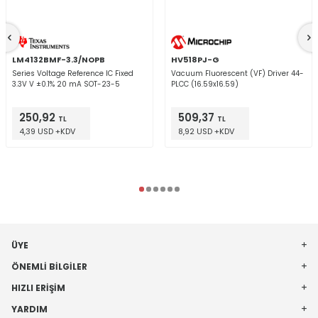
LM4132BMF-3.3/NOPB
HV518PJ-G
Series Voltage Reference IC Fixed
Vacuum Fluorescent (VF) Driver 44-
3.3V V ±0.1% 20 mA SOT-23-5
PLCC (16.59x16.59)
250,92
509,37
TL
TL
4,39 USD +KDV
8,92 USD +KDV
ÜYE
ÖNEMLI BILGILER
HIZLI ERIŞIM
YARDIM