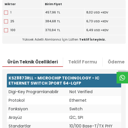
Miktar
Birim Fiyat
1
457,96 TL
8,02 USD +KDV
25
384,68 TL
6,73 USD +KDV
100
370,94 TL
6,49 USD +KDV
Yüksek Adetli Alımlarınız İçin Lütfen
Teklif İsteyiniz.
W
h
t
a
p
p
D
e
s
e
H
a
t
t
Ürün Teknik Özellikleri
Teklif Formu
Ödeme S
KSZ8873RLL - MICROCHIP TECHNOLOGY - IC
ETHERNET SWITCH 3PORT 64-LQFP
Digi-Key Programlanabilir
Not Verified
Protokol
Ethernet
Fonksiyon
Switch
Arayüz
I2C, SPI
Standartlar
10/100 Base-T/TX PHY