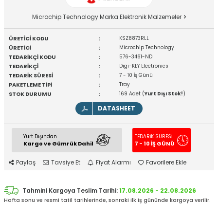
Microchip Technology Marka Elektronik Malzemeler
ÜRETİCİ KODU
:
KSZ8873RLL
ÜRETİCİ
:
Microchip Technology
TEDARİKÇİ KODU
:
576-3461-ND
TEDARİKÇİ
:
Digi-KEY Electronics
TEDARİK SÜRESİ
:
7 - 10 İş Günü
PAKETLEME TİPİ
:
Tray
STOK DURUMU
:
169 Adet (
Yurt Dışı Stok!
)
DATASHEET
Yurt Dışından
TEDARİK SÜRESİ
Kargo ve Gümrük Dahil
7 - 10 İŞ GÜNÜ
Paylaş
Tavsiye Et
Fiyat Alarmı
Favorilere Ekle
Tahmini Kargoya Teslim Tarihi:
17.08.2026 - 22.08.2026
Hafta sonu ve resmi tatil tarihlerinde, sonraki ilk iş gününde kargoya verilir.