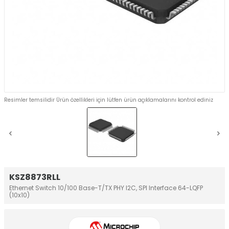
Resimler temsilidir Ürün özellikleri için lütfen ürün açıklamalarını kontrol ediniz
KSZ8873RLL
Ethernet Switch 10/100 Base-T/TX PHY I2C, SPI Interface 64-LQFP
(10x10)