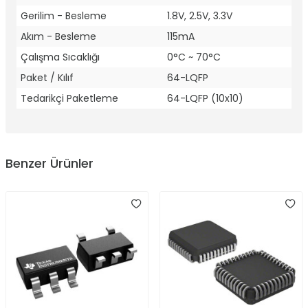
Gerilim - Besleme
1.8V, 2.5V, 3.3V
Akım - Besleme
115mA
Çalışma Sıcaklığı
0°C ~ 70°C
Paket / Kılıf
64-LQFP
Tedarikçi Paketleme
64-LQFP (10x10)
Benzer Ürünler