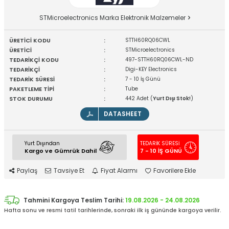
STMicroelectronics Marka Elektronik Malzemeler
ÜRETİCİ KODU
:
STTH60RQ06CWL
ÜRETİCİ
:
STMicroelectronics
TEDARİKÇİ KODU
:
497-STTH60RQ06CWL-ND
TEDARİKÇİ
:
Digi-KEY Electronics
TEDARİK SÜRESİ
:
7 - 10 İş Günü
PAKETLEME TİPİ
:
Tube
STOK DURUMU
:
442 Adet (
Yurt Dışı Stok!
)
DATASHEET
Yurt Dışından
TEDARİK SÜRESİ
Kargo ve Gümrük Dahil
7 - 10 İŞ GÜNÜ
Paylaş
Tavsiye Et
Fiyat Alarmı
Favorilere Ekle
Tahmini Kargoya Teslim Tarihi:
19.08.2026 - 24.08.2026
Hafta sonu ve resmi tatil tarihlerinde, sonraki ilk iş gününde kargoya verilir.