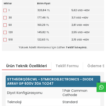
Miktar
Birim Fiyat
1
320,84 TL
5,62 USD +KDV
30
177,46 TL
3,11 USD +KDV
60
160,29 TL
2,81 USD +KDV
120
145,82 TL
2,55 USD +KDV
510
122,63 TL
2,15 USD +KDV
Yüksek Adetli Alımlarınız İçin Lütfen
Teklif İsteyiniz.
W
h
t
a
p
p
D
e
s
e
H
a
t
t
Ürün Teknik Özellikleri
Teklif Formu
Ödeme Se
STTH60RQ06CWL - STMICROELECTRONICS - DIODE
ARRAY GP 600V 30A TO247
1 Pair Common
Diyot Konfigürasyonu
Cathode
Teknoloji
Standard