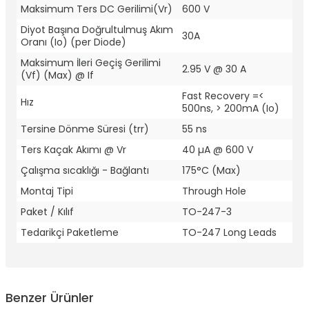
Maksimum Ters DC Gerilimi(Vr)
600 V
Diyot Başına Doğrultulmuş Akım
30A
Oranı (Io) (per Diode)
Maksimum İleri Geçiş Gerilimi
2.95 V @ 30 A
(Vf) (Max) @ If
Fast Recovery =<
Hız
500ns, > 200mA (Io)
Tersine Dönme Süresi (trr)
55 ns
Ters Kaçak Akımı @ Vr
40 µA @ 600 V
Çalışma sıcaklığı - Bağlantı
175°C (Max)
Montaj Tipi
Through Hole
Paket / Kılıf
TO-247-3
Tedarikçi Paketleme
TO-247 Long Leads
Benzer Ürünler