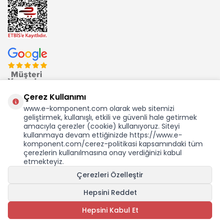
Çerez Kullanımı
www.e-komponent.com olarak web sitemizi
geliştirmek, kullanışlı, etkili ve güvenli hale getirmek
Ekom Elk. Elektronik San. ve Tic. A.Ş.'nin Tescilli Bir Markasıdır
amacıyla çerezler (cookie) kullanıyoruz. Siteyi
kullanmaya devam ettiğinizde https://www.e-
komponent.com/cerez-politikasi kapsamındaki tüm
çerezlerin kullanılmasına onay verdiğinizi kabul
etmekteyiz.
KDV Dahil Birim Fiyat
Çerezleri Özelleştir
320,84
TL
5,62 USD +KDV
Hepsini Reddet
SEPETE EKLE
Hepsini Kabul Et
Adet