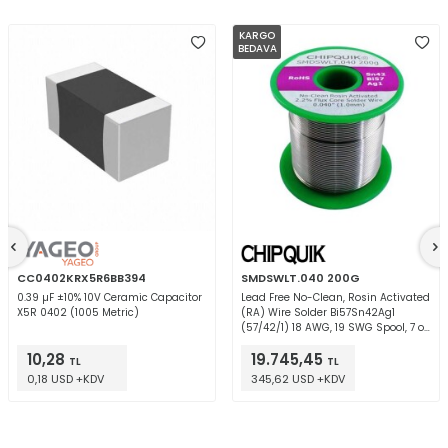
KARGO
BEDAVA
CC0402KRX5R6BB394
SMDSWLT.040 200G
0.39 µF ±10% 10V Ceramic Capacitor
Lead Free No-Clean, Rosin Activated
X5R 0402 (1005 Metric)
(RA) Wire Solder Bi57Sn42Ag1
(57/42/1) 18 AWG, 19 SWG Spool, 7 oz
(200g)
10,28
19.745,45
TL
TL
0,18 USD +KDV
345,62 USD +KDV