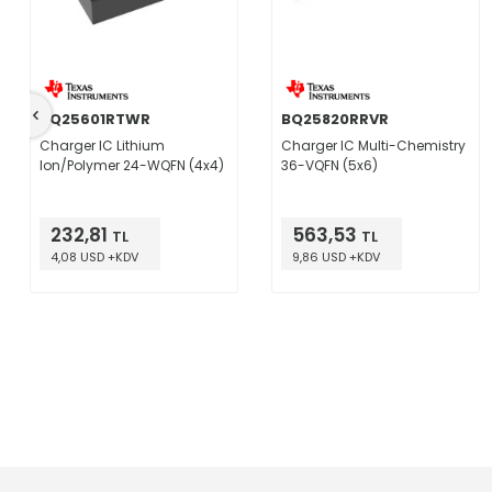
BQ25601RTWR
BQ25820RRVR
Charger IC Lithium
Charger IC Multi-Chemistry
Ion/Polymer 24-WQFN (4x4)
36-VQFN (5x6)
232,81
563,53
TL
TL
4,08 USD +KDV
9,86 USD +KDV