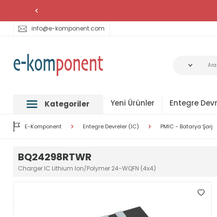
info@e-komponent.com
Yeni Ürünler
Entegre Devr
Kategoriler
E-Komponent
Entegre Devreler (IC)
PMIC - Batarya Şarj
BQ24298RTWR
Charger IC Lithium Ion/Polymer 24-WQFN (4x4)