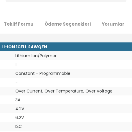
Teklif Formu
Ödeme Seçenekleri
Yorumlar
 LI-ION 1CELL 24WQFN
Lithium Ion/Polymer
1
Constant - Programmable
-
Over Current, Over Temperature, Over Voltage
3A
4.2V
6.2V
I2C