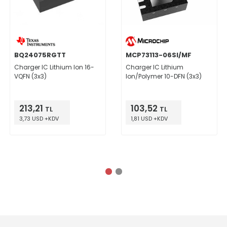
BQ24075RGTT
MCP73113-06SI/MF
Charger IC Lithium Ion 16-
Charger IC Lithium
VQFN (3x3)
Ion/Polymer 10-DFN (3x3)
213,21
103,52
TL
TL
3,73 USD +KDV
1,81 USD +KDV