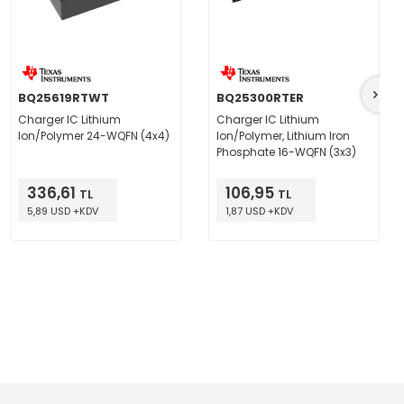
BQ25619RTWT
BQ25300RTER
Charger IC Lithium
Charger IC Lithium
Ion/Polymer 24-WQFN (4x4)
Ion/Polymer, Lithium Iron
Phosphate 16-WQFN (3x3)
336,61
106,95
TL
TL
5,89 USD +KDV
1,87 USD +KDV