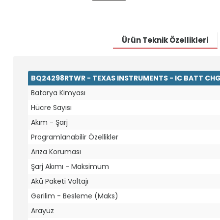
Ürün Teknik Özellikleri
BQ24298RTWR - TEXAS INSTRUMENTS - IC BATT CHG
Batarya Kimyası
Hücre Sayısı
Akım - Şarj
Programlanabilir Özellikler
Arıza Koruması
Şarj Akımı - Maksimum
Akü Paketi Voltajı
Gerilim - Besleme (Maks)
Arayüz