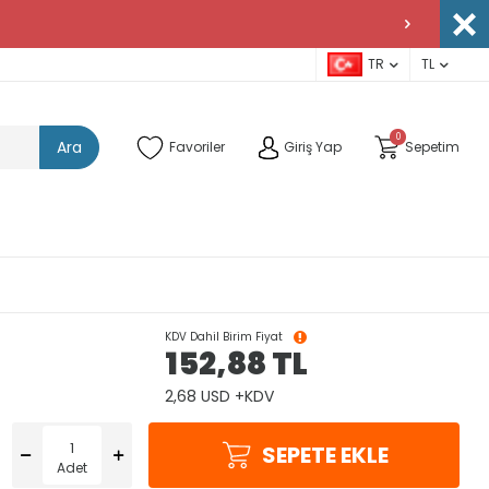
TR
TL
0
Ara
Favoriler
Giriş Yap
Sepetim
KDV Dahil Birim Fiyat
152,88
TL
2,68 USD +KDV
SEPETE EKLE
Adet