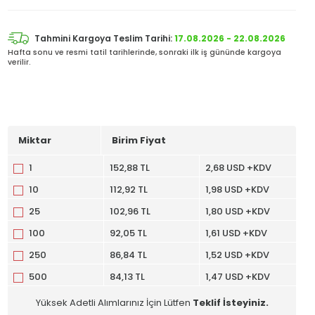
Tahmini Kargoya Teslim Tarihi:
17.08.2026 - 22.08.2026
Hafta sonu ve resmi tatil tarihlerinde, sonraki ilk iş gününde kargoya
verilir.
Miktar
Birim Fiyat
1
152,88 TL
2,68 USD +KDV
10
112,92 TL
1,98 USD +KDV
25
102,96 TL
1,80 USD +KDV
100
92,05 TL
1,61 USD +KDV
250
86,84 TL
1,52 USD +KDV
500
84,13 TL
1,47 USD +KDV
Yüksek Adetli Alımlarınız İçin Lütfen
Teklif İsteyiniz.