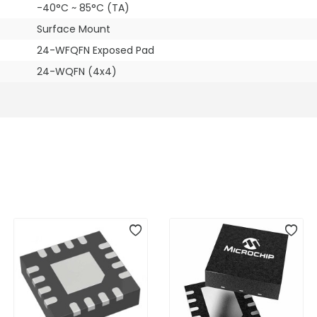
-40°C ~ 85°C (TA)
Surface Mount
24-WFQFN Exposed Pad
24-WQFN (4x4)