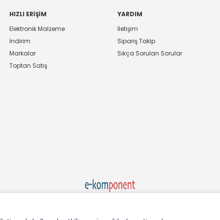
HIZLI ERIŞIM
YARDIM
Elektronik Malzeme
İletişim
İndirim
Sipariş Takip
Markalar
Sıkça Sorulan Sorular
Toptan Satış
Ekom Elk. Elektronik San. ve Tic. A.Ş.'nin Tescilli Bir Markasıdır