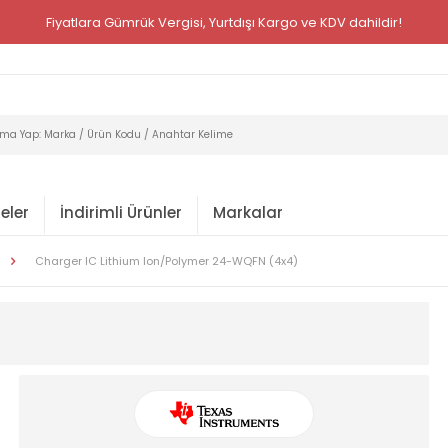
Fiyatlara Gümrük Vergisi, Yurtdışı Kargo ve KDV dahildir!
eler
İndirimli Ürünler
Markalar
Charger IC Lithium Ion/Polymer 24-WQFN (4x4)