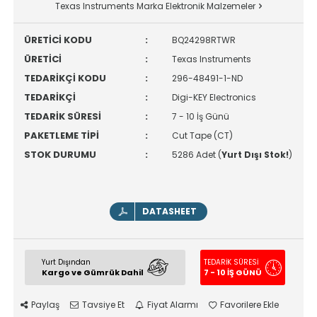
Texas Instruments Marka Elektronik Malzemeler
ÜRETİCİ KODU
:
BQ24298RTWR
ÜRETİCİ
:
Texas Instruments
TEDARİKÇİ KODU
:
296-48491-1-ND
TEDARİKÇİ
:
Digi-KEY Electronics
TEDARİK SÜRESİ
:
7 - 10 İş Günü
PAKETLEME TİPİ
:
Cut Tape (CT)
STOK DURUMU
:
5286 Adet (
Yurt Dışı Stok!
)
DATASHEET
Yurt Dışından
TEDARİK SÜRESİ
Kargo ve Gümrük Dahil
7 - 10 İŞ GÜNÜ
Paylaş
Tavsiye Et
Fiyat Alarmı
Favorilere Ekle