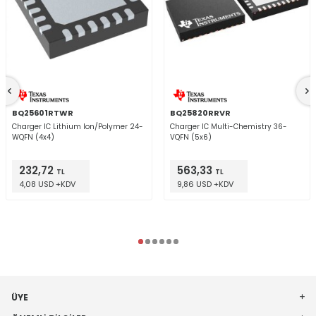
BQ25601RTWR
BQ25820RRVR
Charger IC Lithium Ion/Polymer 24-
Charger IC Multi-Chemistry 36-
WQFN (4x4)
VQFN (5x6)
232,72
563,33
TL
TL
4,08 USD +KDV
9,86 USD +KDV
ÜYE