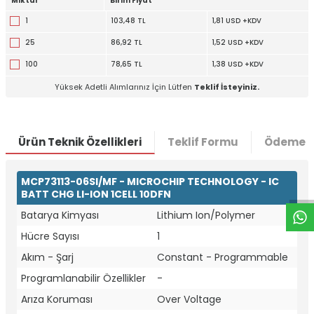
Miktar
Birim Fiyat
1
103,48 TL
1,81 USD +KDV
25
86,92 TL
1,52 USD +KDV
100
78,65 TL
1,38 USD +KDV
Yüksek Adetli Alımlarınız İçin Lütfen
Teklif İsteyiniz.
Ürün Teknik Özellikleri
Teklif Formu
Ödeme S
W
h
t
a
p
p
D
e
s
e
H
a
t
t
MCP73113-06SI/MF - MICROCHIP TECHNOLOGY - IC
BATT CHG LI-ION 1CELL 10DFN
Batarya Kimyası
Lithium Ion/Polymer
Hücre Sayısı
1
Akım - Şarj
Constant - Programmable
Programlanabilir Özellikler
-
Arıza Koruması
Over Voltage