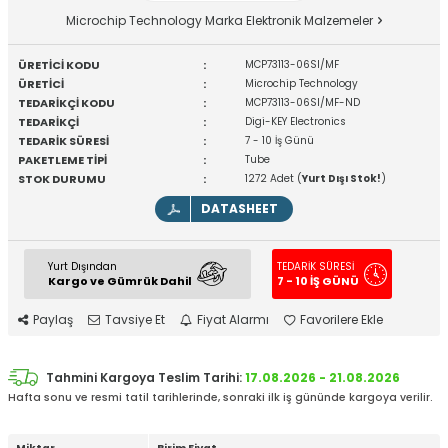
Microchip Technology Marka Elektronik Malzemeler
ÜRETİCİ KODU
:
MCP73113-06SI/MF
ÜRETİCİ
:
Microchip Technology
TEDARİKÇİ KODU
:
MCP73113-06SI/MF-ND
TEDARİKÇİ
:
Digi-KEY Electronics
TEDARİK SÜRESİ
:
7 - 10 İş Günü
PAKETLEME TİPİ
:
Tube
STOK DURUMU
:
1272 Adet (
Yurt Dışı Stok!
)
DATASHEET
Yurt Dışından
TEDARİK SÜRESİ
Kargo ve Gümrük Dahil
7 - 10 İŞ GÜNÜ
Paylaş
Tavsiye Et
Fiyat Alarmı
Favorilere Ekle
Tahmini Kargoya Teslim Tarihi:
17.08.2026 - 21.08.2026
Hafta sonu ve resmi tatil tarihlerinde, sonraki ilk iş gününde kargoya verilir.