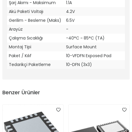
Şarj Akımı - Maksimum
1.1A
Akü Paketi Voltajı
4.2V
Gerilim - Besleme (Maks)
6.5V
Arayüz
-
Çalışma Sıcaklığı
-40°C ~ 85°C (TA)
Montaj Tipi
Surface Mount
Paket / Kılıf
10-VFDFN Exposed Pad
Tedarikçi Paketleme
10-DFN (3x3)
Benzer Ürünler