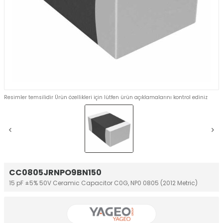
Resimler temsilidir Ürün özellikleri için lütfen ürün açıklamalarını kontrol ediniz
CC0805JRNPO9BN150
15 pF ±5% 50V Ceramic Capacitor C0G, NP0 0805 (2012 Metric)