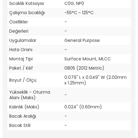
Sıcaklık Katsayısı
C0G, NP0
Çalışma Sıcaklığı
-55°C ~ 125°C
Özellikler
-
Değerleri
-
Uygulamalar
General Purpose
Hata Oranı
-
Montaj Tipi
Surface Mount, MLCC
Paket / Kılıf
0805 (2012 Metric)
0.079" L x 0.049" W (2.00mm
Boyut / Ölçü
x 1.25mm)
Yükseklik - Oturma
-
Alanı (Maks)
Kalınlık (Maks)
0.024" (0.60mm)
Bacak Aralığı
-
Bacak Stili
-