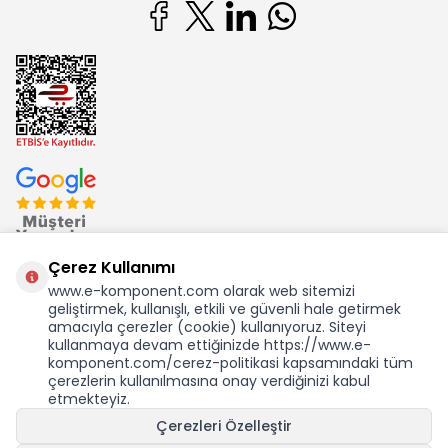
Çerez Kullanımı
www.e-komponent.com olarak web sitemizi
geliştirmek, kullanışlı, etkili ve güvenli hale getirmek
Ekom Elk. Elektronik San. ve Tic. A.Ş.'nin Tescilli Bir Markasıdır
amacıyla çerezler (cookie) kullanıyoruz. Siteyi
kullanmaya devam ettiğinizde https://www.e-
komponent.com/cerez-politikasi kapsamındaki tüm
çerezlerin kullanılmasına onay verdiğinizi kabul
etmekteyiz.
KDV Dahil Birim Fiyat
Çerezleri Özelleştir
8,22
TL