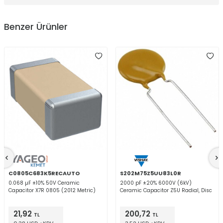
Benzer Ürünler
C0805C683K5RECAUTO
S202M75Z5UU83L0R
0.068 µF ±10% 50V Ceramic
2000 pF ±20% 6000V (6kV)
Capacitor X7R 0805 (2012 Metric)
Ceramic Capacitor Z5U Radial, Disc
21,92
200,72
TL
TL