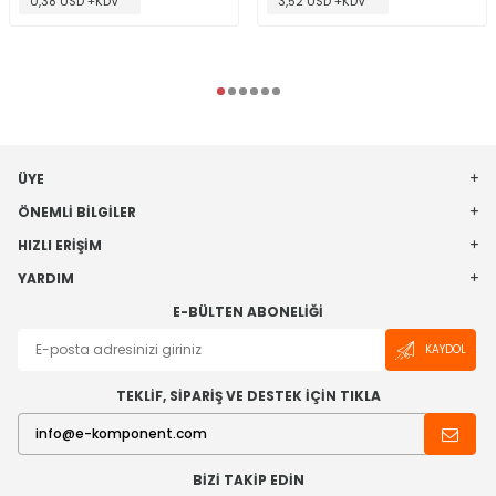
0,38 USD +KDV
3,52 USD +KDV
ÜYE
ÖNEMLI BILGILER
HIZLI ERIŞIM
YARDIM
E-BÜLTEN ABONELIĞI
KAYDOL
TEKLİF, SİPARİŞ VE DESTEK İÇİN TIKLA
BIZI TAKIP EDIN