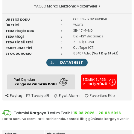
YAGEO Marka Elektronik Malzemeler
ÜRETİCİ KODU
:
CC0805JRNPO9BN150
ÜRETİCİ
:
YAGEO
TEDARİKÇİ KODU
:
311-1101-1-ND
TEDARİKÇİ
:
Digi-KEY Electronics
TEDARİK SÜRESİ
:
7 - 10 İş Günü
PAKETLEME TİPİ
:
Cut Tape (CT)
STOK DURUMU
:
66407 Adet (
Yurt Dışı Stok!
)
DATASHEET
Yurt Dışından
TEDARİK SÜRESİ
Kargo ve Gümrük Dahil
7 - 10 İŞ GÜNÜ
Paylaş
Tavsiye Et
Fiyat Alarmı
Favorilere Ekle
Tahmini Kargoya Teslim Tarihi:
15.08.2026 - 20.08.2026
Hafta sonu ve resmi tatil tarihlerinde, sonraki ilk iş gününde kargoya verilir.