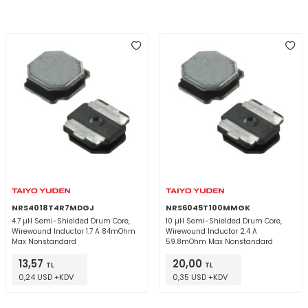
NRS4018T4R7MDGJ
NRS6045T100MMGK
4.7 µH Semi-Shielded Drum Core,
10 µH Semi-Shielded Drum Core,
Wirewound Inductor 1.7 A 84mOhm
Wirewound Inductor 2.4 A
Max Nonstandard
59.8mOhm Max Nonstandard
13,57
20,00
TL
TL
0,24 USD +KDV
0,35 USD +KDV