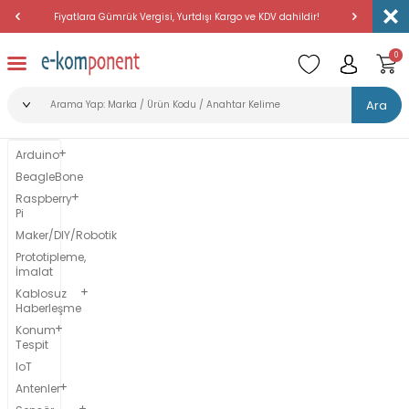
Fiyatlara Gümrük Vergisi, Yurtdışı Kargo ve KDV dahildir!
Amerika'dan 
0
Ara
Arduino
BeagleBone
Raspberry
Pi
Maker/DIY/Robotik
Prototipleme,
İmalat
Kablosuz
Haberleşme
Konum
Tespit
IoT
Antenler