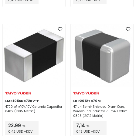
0,46 USD +KDV
0,29 USD +KDV
LMK105SD472KV-F
LBR2012T470M
4700 pF ±10% 10V Ceramic Capacitor
47 µH Semi-Shielded Drum Core,
0402 (1005 Metric)
Wirewound Inductor 75 mA 1.7Ohm
0805 (2012 Metric)
23,99
7,14
TL
TL
0,42 USD +KDV
0,13 USD +KDV