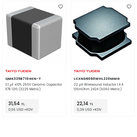
QMK325B7104KN-T
LCXND6060WHL220MMG
0.1 µF ±10% 250V Ceramic Capacitor
22 µH Wirewound Inductor 1.4 A
X7R 1210 (3225 Metric)
135mOhm 2424 (6060 Metric)
31,54
22,14
TL
TL
0,55 USD +KDV
0,39 USD +KDV