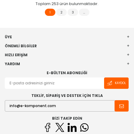
Toplam
253
ürün bulunmaktadır.
1
2
3
…
ÜYE
ÖNEMLI BILGILER
HIZLI ERIŞIM
YARDIM
E-BÜLTEN ABONELIĞI
KAYDOL
TEKLİF, SİPARİŞ VE DESTEK İÇİN TIKLA
BIZI TAKIP EDIN