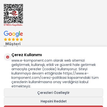
Çerez Kullanımı
www.e-komponent.com olarak web sitemizi
geliştirmek, kullanışlı, etkili ve güvenli hale getirmek
Ekom Elk. Elektronik San. ve Tic. A.Ş.'nin Tescilli Bir Markasıdır
amacıyla çerezler (cookie) kullanıyoruz. Siteyi
kullanmaya devam ettiğinizde https://www.e-
komponent.com/cerez-politikasi kapsamındaki tüm
çerezlerin kullanılmasına onay verdiğinizi kabul
etmekteyiz.
Çerezleri Özelleştir
Hepsini Reddet