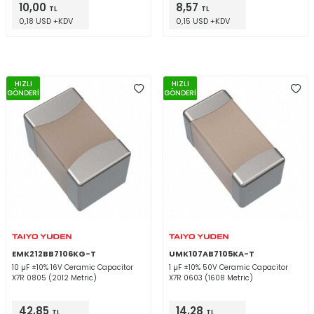
10,00
8,57
TL
TL
0,18 USD +KDV
0,15 USD +KDV
HIZLI
HIZLI
GÖNDERİ
GÖNDERİ
EMK212BB7106KG-T
UMK107AB7105KA-T
10 µF ±10% 16V Ceramic Capacitor
1 µF ±10% 50V Ceramic Capacitor
X7R 0805 (2012 Metric)
X7R 0603 (1608 Metric)
42,85
14,28
TL
TL