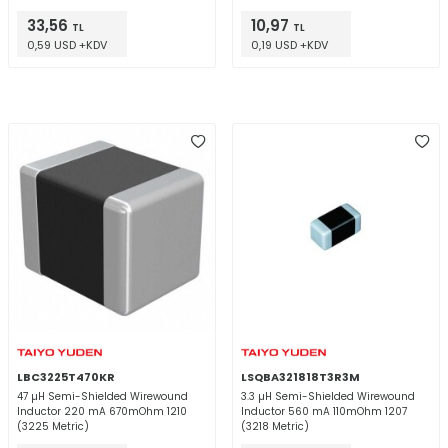
33,56
10,97
TL
TL
0,59 USD +KDV
0,19 USD +KDV
LBC3225T470KR
LSQBA321818T3R3M
47 µH Semi-Shielded Wirewound
3.3 µH Semi-Shielded Wirewound
Inductor 220 mA 670mOhm 1210
Inductor 560 mA 110mOhm 1207
(3225 Metric)
(3218 Metric)