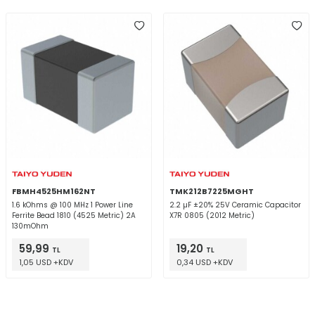
FBMH4525HM162NT
TMK212B7225MGHT
1.6 kOhms @ 100 MHz 1 Power Line
2.2 µF ±20% 25V Ceramic Capacitor
Ferrite Bead 1810 (4525 Metric) 2A
X7R 0805 (2012 Metric)
130mOhm
59,99
19,20
TL
TL
1,05 USD +KDV
0,34 USD +KDV