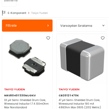
Belirleme
E-Komponent
Taiyo Yuden
Filtrele
NRS8040T330MJGKV
CB2012T470K
33 µH Semi-Shielded Drum Core,
47 µH Semi-Shielded Drum Core,
Wirewound Inductor 1.7 A 130mOhm
Wirewound Inductor 190 mA
Max Nonstandard
4.86Ohm Max 0805 (2012 Metric)