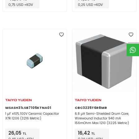
0,75 USD +KDV
0,25 USD +KDV
W
h
t
a
p
p
D
e
s
e
H
a
t
t
MSASH31LSB7105KTNA01
CBC3225T6R8MR
1 µF ±10% 100V Ceramic Capacitor
6.8 µH Semi-Shielded Drum Core,
X7R 1206 (3216 Metric)
Wirewound Inductor 940 mA
156mOhm Max 1210 (3225 Metric)
26,05
16,42
TL
TL