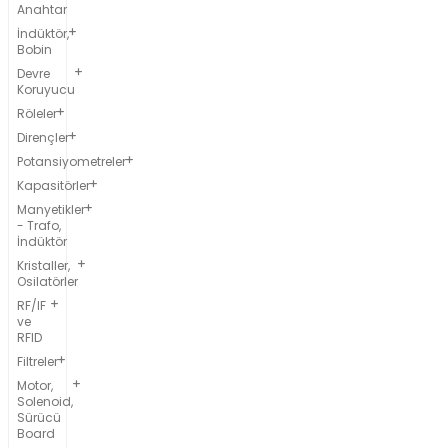
Anahtar
İndüktör,
Bobin
Devre
Koruyucu
Röleler
Dirençler
Potansiyometreler
Kapasitörler
Manyetikler
- Trafo,
İndüktör
Kristaller,
Osilatörler
RF/IF
ve
RFID
Filtreler
Motor,
Solenoid,
Sürücü
Board