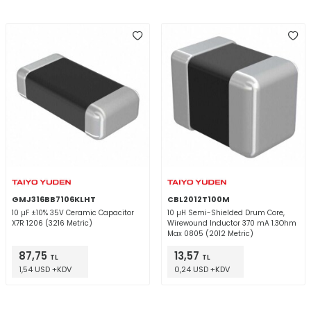
GMJ316BB7106KLHT
CBL2012T100M
10 µF ±10% 35V Ceramic Capacitor
10 µH Semi-Shielded Drum Core,
X7R 1206 (3216 Metric)
Wirewound Inductor 370 mA 1.3Ohm
Max 0805 (2012 Metric)
87,75
13,57
TL
TL
1,54 USD +KDV
0,24 USD +KDV