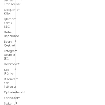
Sensör,
Transdüser
Geliştirme
Kitleri
İşlemci
Kartı /
SBC
Bellek,
Depolama
Ekran
Çeşitleri
Entegre
Devreler
(IC)
İzolatörler
Ses
Ürünleri
Discrete
Yarı
İletkenler
Optoelektronik
Konnektör
Switch /