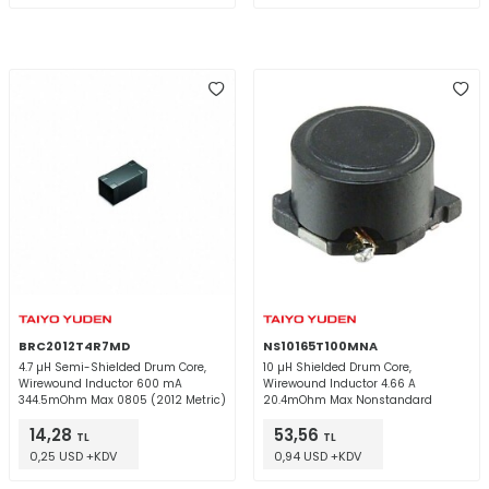
BRC2012T4R7MD
NS10165T100MNA
4.7 µH Semi-Shielded Drum Core,
10 µH Shielded Drum Core,
Wirewound Inductor 600 mA
Wirewound Inductor 4.66 A
344.5mOhm Max 0805 (2012 Metric)
20.4mOhm Max Nonstandard
14,28
53,56
TL
TL
0,25 USD +KDV
0,94 USD +KDV