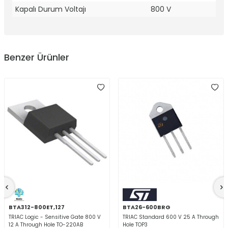
Kapalı Durum Voltajı
800 V
Benzer Ürünler
BTA312-800ET,127
BTA26-600BRG
TRIAC Logic - Sensitive Gate 800 V
TRIAC Standard 600 V 25 A Through
12 A Through Hole TO-220AB
Hole TOP3