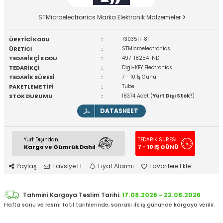
STMicroelectronics Marka Elektronik Malzemeler
ÜRETİCİ KODU
:
T3035H-8I
ÜRETİCİ
:
STMicroelectronics
TEDARİKÇİ KODU
:
497-18254-ND
TEDARİKÇİ
:
Digi-KEY Electronics
TEDARİK SÜRESİ
:
7 - 10 İş Günü
PAKETLEME TİPİ
:
Tube
STOK DURUMU
:
18374 Adet (
Yurt Dışı Stok!
)
DATASHEET
Yurt Dışından
TEDARİK SÜRESİ
Kargo ve Gümrük Dahil
7 - 10 İŞ GÜNÜ
Paylaş
Tavsiye Et
Fiyat Alarmı
Favorilere Ekle
Tahmini Kargoya Teslim Tarihi:
17.08.2026 - 22.08.2026
Hafta sonu ve resmi tatil tarihlerinde, sonraki ilk iş gününde kargoya verilir.