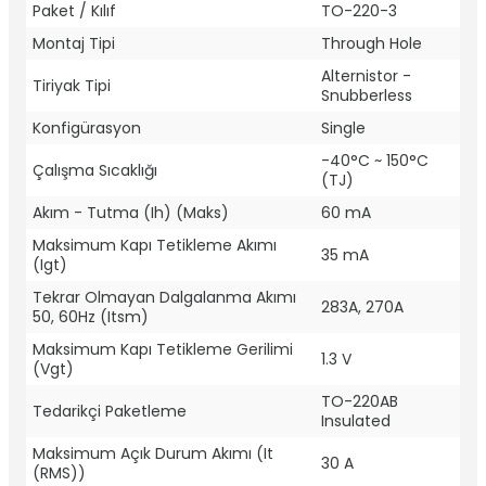
Paket / Kılıf
TO-220-3
Montaj Tipi
Through Hole
Alternistor -
Tiriyak Tipi
Snubberless
Konfigürasyon
Single
-40°C ~ 150°C
Çalışma Sıcaklığı
(TJ)
Akım - Tutma (Ih) (Maks)
60 mA
Maksimum Kapı Tetikleme Akımı
35 mA
(Igt)
Tekrar Olmayan Dalgalanma Akımı
283A, 270A
50, 60Hz (Itsm)
Maksimum Kapı Tetikleme Gerilimi
1.3 V
(Vgt)
TO-220AB
Tedarikçi Paketleme
Insulated
Maksimum Açık Durum Akımı (It
30 A
(RMS))