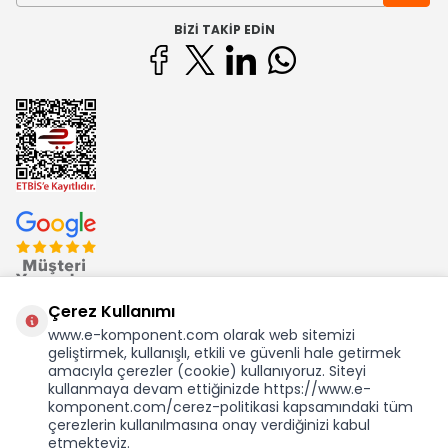
BIZI TAKIP EDIN
Çerez Kullanımı
www.e-komponent.com olarak web sitemizi
geliştirmek, kullanışlı, etkili ve güvenli hale getirmek
Ekom Elk. Elektronik San. ve Tic. A.Ş.'nin Tescilli Bir Markasıdır
amacıyla çerezler (cookie) kullanıyoruz. Siteyi
kullanmaya devam ettiğinizde https://www.e-
komponent.com/cerez-politikasi kapsamındaki tüm
çerezlerin kullanılmasına onay verdiğinizi kabul
etmekteyiz.