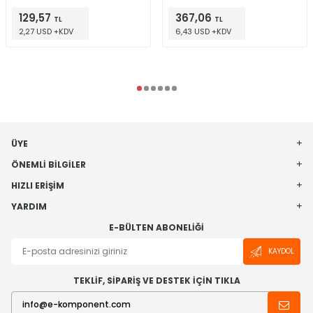
129,57
367,06
TL
TL
2,27 USD +KDV
6,43 USD +KDV
ÜYE
ÖNEMLI BILGILER
HIZLI ERIŞIM
YARDIM
E-BÜLTEN ABONELIĞI
KAYDOL
TEKLİF, SİPARİŞ VE DESTEK İÇİN TIKLA