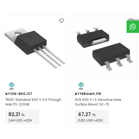
W
h
t
a
p
p
D
e
s
e
H
a
t
t
BT136-600,127
BT168GWF,115
TRIAC Standard 600 V 4 A Through
SCR 600 V 1 A Sensitive Gate
Hole TO-220AB
Surface Mount SC-73
82,21
47,27
TL
TL
1,44 USD +KDV
0,83 USD +KDV