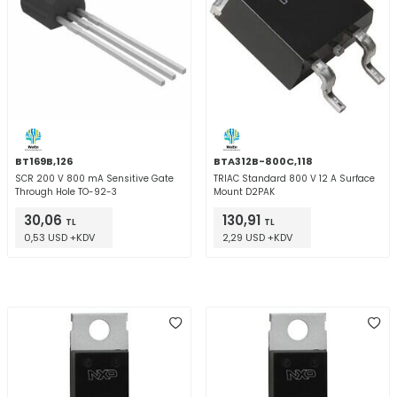
BT169B,126
BTA312B-800C,118
SCR 200 V 800 mA Sensitive Gate
TRIAC Standard 800 V 12 A Surface
Through Hole TO-92-3
Mount D2PAK
30,06
130,91
TL
TL
0,53 USD +KDV
2,29 USD +KDV