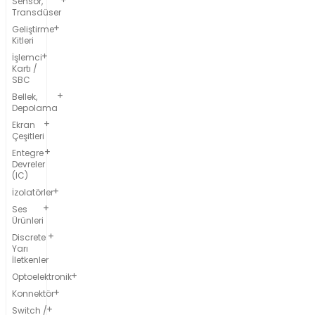
Sensör,
Transdüser
Geliştirme
Kitleri
İşlemci
Kartı /
SBC
Bellek,
Depolama
Ekran
Çeşitleri
Entegre
Devreler
(IC)
İzolatörler
Ses
Ürünleri
Discrete
Yarı
İletkenler
Optoelektronik
Konnektör
Switch /