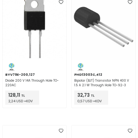
BYV79E-200,127
PHD13003C,412
Diode 200 V 14A Through Hole TO-
Bipolar (BJT) Transistor NPN 400 V
220AC
1.5 A 2.1 W Through Hole TO-92-3
128,11
32,73
TL
TL
2,24 USD +KDV
0,57 USD +KDV