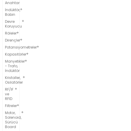
Anahtar
İndüktör,
Bobin
Devre
Koruyucu
Röleler
Dirençler
Potansiyometreler
Kapasitörler
Manyetikler
- Trafo,
İndüktör
Kristaller,
Osilatörler
RF/IF
ve
RFID
Filtreler
Motor,
Solenoid,
Sürücü
Board