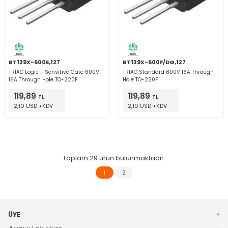
BT139X-600E,127
BT139X-600F/DG,127
TRIAC Logic - Sensitive Gate 600V
TRIAC Standard 600V 16A Through
16A Through Hole TO-220F
Hole TO-220F
119,89
119,89
TL
TL
2,10 USD +KDV
2,10 USD +KDV
Toplam
29
ürün bulunmaktadır.
1
2
ÜYE