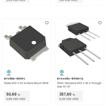
2,63 USD +KDV
1,85 USD +KDV
BYV5ED-600PJ
BTA445Z-800BTQ
Diode 600 V 5A Surface Mount DPAK
TRIAC Standard 800 V 45 A Through
Hole TO-3P
50,69
357,60
TL
TL
0,89 USD +KDV
6,26 USD +KDV