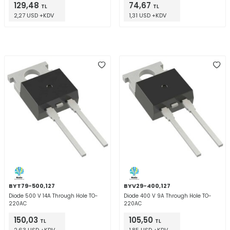
129,48
74,67
TL
TL
2,27 USD +KDV
1,31 USD +KDV
BYT79-500,127
BYV29-400,127
Diode 500 V 14A Through Hole TO-
Diode 400 V 9A Through Hole TO-
220AC
220AC
150,03
105,50
TL
TL