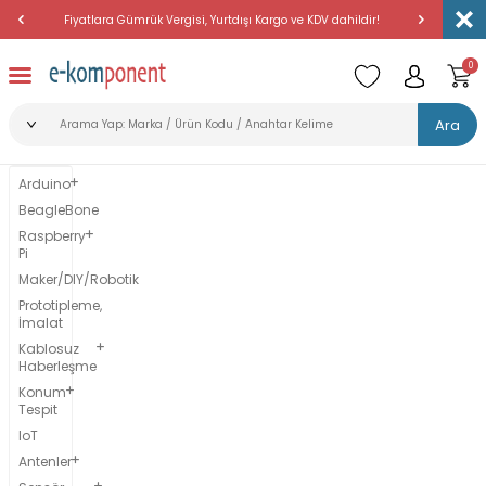
Fiyatlara Gümrük Vergisi, Yurtdışı Kargo ve KDV dahildir!
Amerika'dan 
0
Ara
Arduino
BeagleBone
Raspberry
Pi
Maker/DIY/Robotik
Prototipleme,
İmalat
Kablosuz
Haberleşme
Konum
Tespit
IoT
Antenler