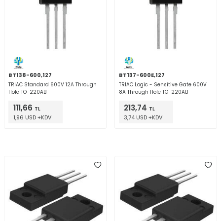
BT138-600,127
BT137-600E,127
TRIAC Standard 600V 12A Through
TRIAC Logic - Sensitive Gate 600V
Hole TO-220AB
8A Through Hole TO-220AB
111,66
213,74
TL
TL
1,96 USD +KDV
3,74 USD +KDV