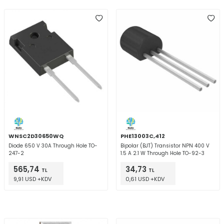
WNSC2D30650WQ
PHE13003C,412
Diode 650 V 30A Through Hole TO-
Bipolar (BJT) Transistor NPN 400 V
247-2
1.5 A 2.1 W Through Hole TO-92-3
565,74
34,73
TL
TL
9,91 USD +KDV
0,61 USD +KDV