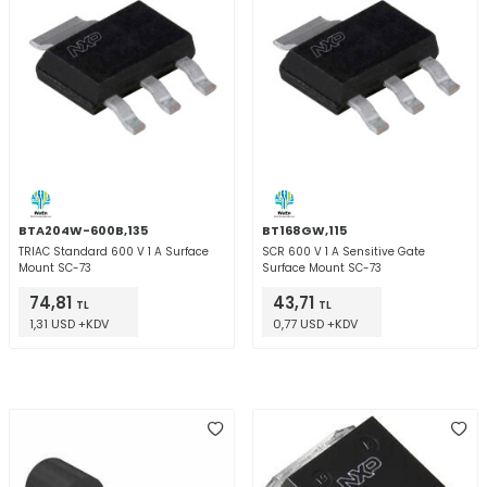
BTA204W-600B,135
BT168GW,115
TRIAC Standard 600 V 1 A Surface
SCR 600 V 1 A Sensitive Gate
Mount SC-73
Surface Mount SC-73
74,81
43,71
TL
TL
1,31 USD +KDV
0,77 USD +KDV