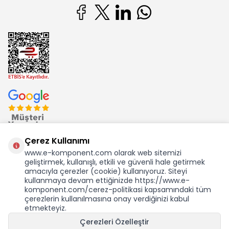
Çerez Kullanımı
www.e-komponent.com olarak web sitemizi
geliştirmek, kullanışlı, etkili ve güvenli hale getirmek
Ekom Elk. Elektronik San. ve Tic. A.Ş.'nin Tescilli Bir Markasıdır
amacıyla çerezler (cookie) kullanıyoruz. Siteyi
kullanmaya devam ettiğinizde https://www.e-
komponent.com/cerez-politikasi kapsamındaki tüm
çerezlerin kullanılmasına onay verdiğinizi kabul
etmekteyiz.
KDV Dahil Birim Fiyat
Çerezleri Özelleştir
18.935,80
TL