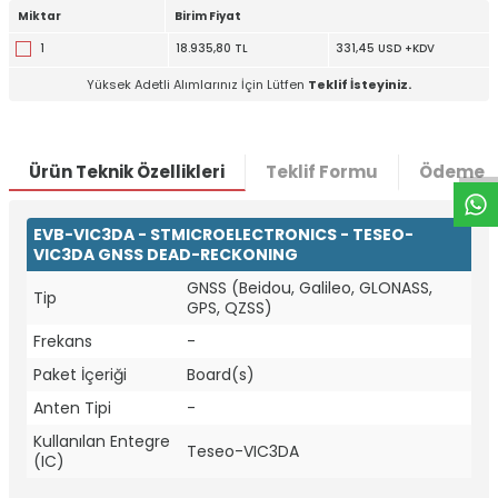
Miktar
Birim Fiyat
1
18.935,80 TL
331,45 USD +KDV
Yüksek Adetli Alımlarınız İçin Lütfen
Teklif İsteyiniz.
W
h
t
a
p
p
D
e
s
e
H
a
t
t
Ürün Teknik Özellikleri
Teklif Formu
Ödeme S
EVB-VIC3DA - STMICROELECTRONICS - TESEO-
VIC3DA GNSS DEAD-RECKONING
GNSS (Beidou, Galileo, GLONASS,
Tip
GPS, QZSS)
Frekans
-
Paket İçeriği
Board(s)
Anten Tipi
-
Kullanılan Entegre
Teseo-VIC3DA
(IC)