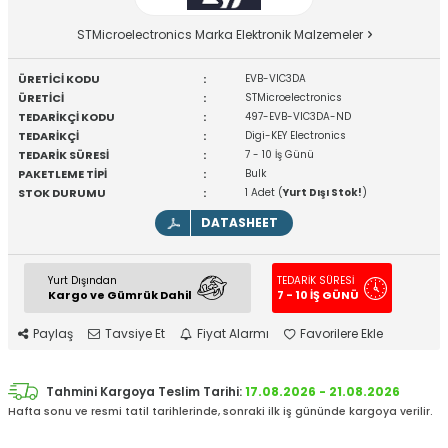
STMicroelectronics Marka Elektronik Malzemeler
ÜRETİCİ KODU
:
EVB-VIC3DA
ÜRETİCİ
:
STMicroelectronics
TEDARİKÇİ KODU
:
497-EVB-VIC3DA-ND
TEDARİKÇİ
:
Digi-KEY Electronics
TEDARİK SÜRESİ
:
7 - 10 İş Günü
PAKETLEME TİPİ
:
Bulk
STOK DURUMU
:
1 Adet (
Yurt Dışı Stok!
)
DATASHEET
Yurt Dışından
TEDARİK SÜRESİ
Kargo ve Gümrük Dahil
7 - 10 İŞ GÜNÜ
Paylaş
Tavsiye Et
Fiyat Alarmı
Favorilere Ekle
Tahmini Kargoya Teslim Tarihi:
17.08.2026 - 21.08.2026
Hafta sonu ve resmi tatil tarihlerinde, sonraki ilk iş gününde kargoya verilir.