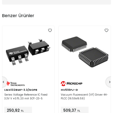
Benzer Ürünler
LM4132BMF-3.3/NOPB
HV518PJ-G
Series Voltage Reference IC Fixed
Vacuum Fluorescent (VF) Driver 44-
3.3V V ±0.1% 20 mA SOT-23-5
PLCC (16.59x16.59)
250,92
509,37
TL
TL