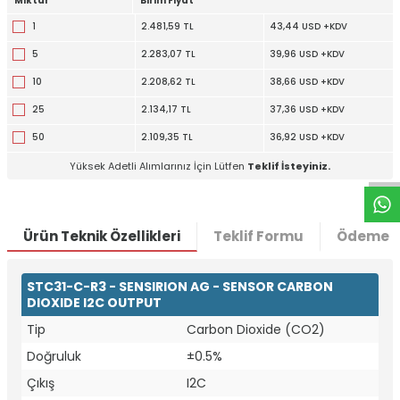
Miktar
Birim Fiyat
1
2.481,59 TL
43,44 USD +KDV
5
2.283,07 TL
39,96 USD +KDV
10
2.208,62 TL
38,66 USD +KDV
25
2.134,17 TL
37,36 USD +KDV
W
h
t
a
p
p
D
e
s
e
H
a
t
t
50
2.109,35 TL
36,92 USD +KDV
Yüksek Adetli Alımlarınız İçin Lütfen
Teklif İsteyiniz.
Ürün Teknik Özellikleri
Teklif Formu
Ödeme S
STC31-C-R3 - SENSIRION AG - SENSOR CARBON
DIOXIDE I2C OUTPUT
Tip
Carbon Dioxide (CO2)
Doğruluk
±0.5%
Çıkış
I2C