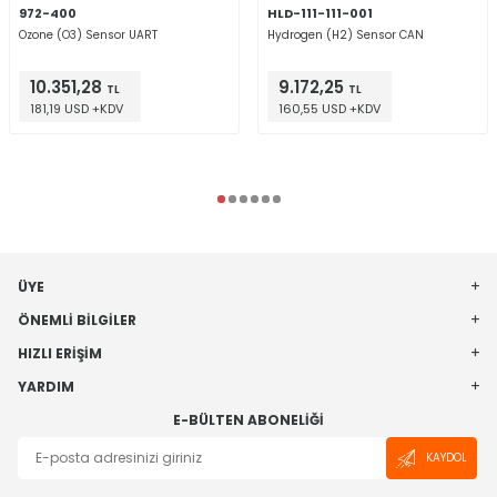
972-400
HLD-111-111-001
Ozone (O3) Sensor UART
Hydrogen (H2) Sensor CAN
10.351,28
9.172,25
TL
TL
181,19 USD +KDV
160,55 USD +KDV
ÜYE
ÖNEMLI BILGILER
HIZLI ERIŞIM
YARDIM
E-BÜLTEN ABONELIĞI
KAYDOL