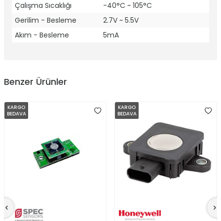
Çalışma Sıcaklığı
-40°C ~ 105°C
Gerilim - Besleme
2.7V ~ 5.5V
Akım - Besleme
5mA
Benzer Ürünler
KARGO
KARGO
BEDAVA
BEDAVA