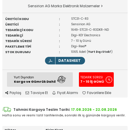
Sensirion AG Marka Elektronik Malzemeler
ÜRETİCİ KODU
:
STC31-C-R3
ÜRETİCİ
:
Sensirion AG
TEDARİKÇİ KODU
:
1649-STC31-C-R3DKR-ND
TEDARİKÇİ
:
Digi-KEY Electronics
TEDARİK SÜRESİ
:
7 - 10 İş Günü
PAKETLEME TİPİ
:
Digi-Reel®
STOK DURUMU
:
1065 Adet (
Yurt Dışı Stok!
)
DATASHEET
Yurt Dışından
TEDARİK SÜRESİ
Kargo ve Gümrük Dahil
7 - 10 İŞ GÜNÜ
Paylaş
Tavsiye Et
Fiyat Alarmı
Favorilere Ekle
Tahmini Kargoya Teslim Tarihi:
17.08.2026 - 22.08.2026
Hafta sonu ve resmi tatil tarihlerinde, sonraki ilk iş gününde kargoya verilir.