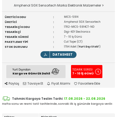
Amphenol SGX Sensortech Marka Elektronik Malzemeler
ÜRETİCİ KODU
:
MICS-5914
ÜRETİCİ
:
Amphenol SGX Sensortech
TEDARİKÇİ KODU
:
1782-MICS-5914CT-ND
TEDARİKÇİ
:
Digi-KEY Electronics
TEDARİK SÜRESİ
:
7 - 10 İş Günü
PAKETLEME TİPİ
:
Cut Tape (CT)
STOK DURUMU
:
1794 Adet (
Yurt Dışı Stok!
)
DATASHEET
Yurt Dışından
TEDARİK SÜRESİ
Kargo ve Gümrük Dahil
7 - 10 İŞ GÜNÜ
Paylaş
Tavsiye Et
Fiyat Alarmı
Favorilere Ekle
Tahmini Kargoya Teslim Tarihi:
17.08.2026 - 22.08.2026
Hafta sonu ve resmi tatil tarihlerinde, sonraki ilk iş gününde kargoya verilir.