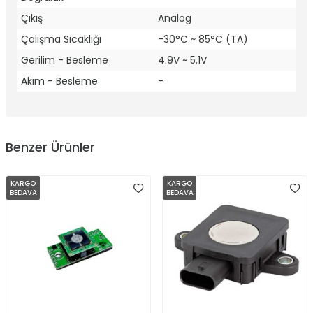
Çıkış
Analog
Çalışma Sıcaklığı
-30°C ~ 85°C (TA)
Gerilim - Besleme
4.9V ~ 5.1V
Akım - Besleme
-
Benzer Ürünler
KARGO
KARGO
BEDAVA
BEDAVA