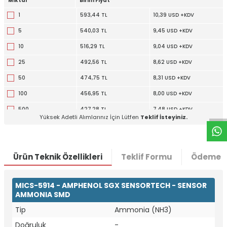
Miktar
Birim Fiyat
1
593,44 TL
10,39 USD +KDV
5
540,03 TL
9,45 USD +KDV
10
516,29 TL
9,04 USD +KDV
25
492,56 TL
8,62 USD +KDV
50
474,75 TL
8,31 USD +KDV
W
h
t
a
p
p
D
e
s
e
H
a
t
t
100
456,95 TL
8,00 USD +KDV
500
427,28 TL
7,48 USD +KDV
Yüksek Adetli Alımlarınız İçin Lütfen
Teklif İsteyiniz.
Ürün Teknik Özellikleri
Teklif Formu
Ödeme S
MICS-5914 - AMPHENOL SGX SENSORTECH - SENSOR
AMMONIA SMD
Tip
Ammonia (NH3)
Doğruluk
-