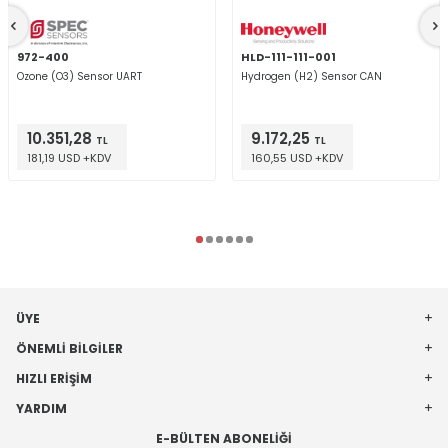
972-400
HLD-111-111-001
Ozone (O3) Sensor UART
Hydrogen (H2) Sensor CAN
10.351,28
9.172,25
TL
TL
181,19 USD +KDV
160,55 USD +KDV
ÜYE
ÖNEMLI BILGILER
HIZLI ERIŞIM
YARDIM
E-BÜLTEN ABONELIĞI