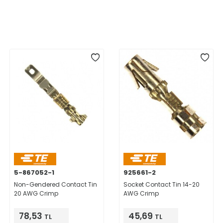
5-867052-1
925661-2
Non-Gendered Contact Tin
Socket Contact Tin 14-20
20 AWG Crimp
AWG Crimp
78,53
45,69
TL
TL