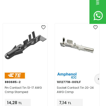
880685-2
10127718-001LF
Pin Contact Tin 13-17 AWG
Socket Contact Tin 20-24
Crimp Stamped
AWG Crimp
14,28
7,14
TL
TL