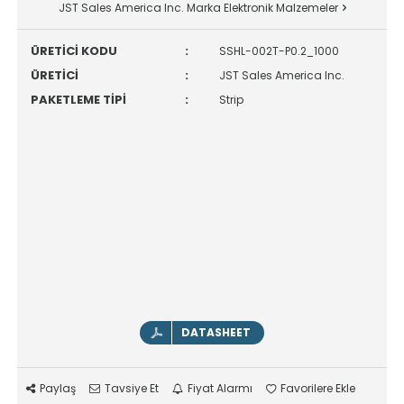
JST Sales America Inc. Marka Elektronik Malzemeler
ÜRETİCİ KODU
:
SSHL-002T-P0.2_1000
ÜRETİCİ
:
JST Sales America Inc.
PAKETLEME TİPİ
:
Strip
DATASHEET
Paylaş
Tavsiye Et
Fiyat Alarmı
Favorilere Ekle