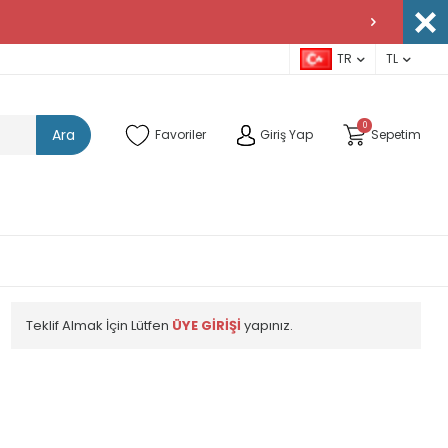
TR
TL
0
Ara
Favoriler
Giriş Yap
Sepetim
Teklif Almak İçin Lütfen
ÜYE GİRİŞİ
yapınız.