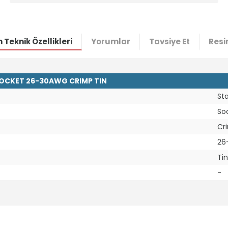
 Teknik Özellikleri
Yorumlar
Tavsiye Et
Resi
 SOCKET 26-30AWG CRIMP TIN
St
So
Cr
26
Tin
-