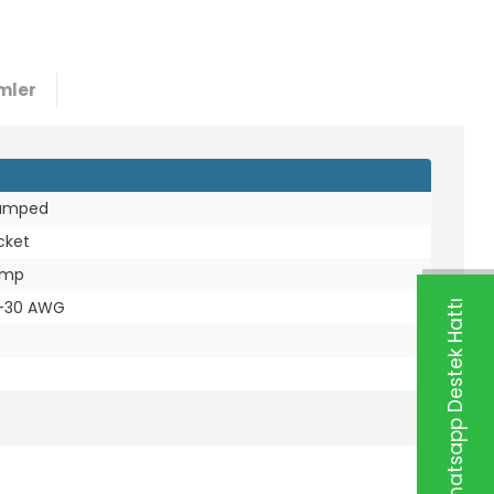
mler
amped
cket
imp
-30 AWG
Whatsapp Destek Hattı