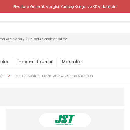
Fiyatlara Gümrük Vergisi, Yurtdışı Kargo ve KDV dahildir!
eler
İndirimli Ürünler
Markalar
ar
Socket Contact Tin 26-30 AWG Crimp Stamped