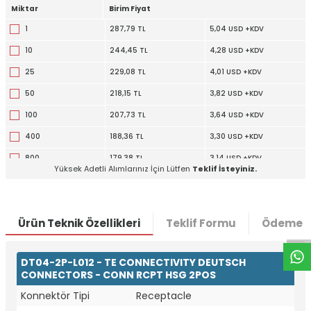
Miktar
Birim Fiyat
1
287,79 TL
5,04 USD +KDV
10
244,45 TL
4,28 USD +KDV
25
229,08 TL
4,01 USD +KDV
50
218,15 TL
3,82 USD +KDV
100
207,73 TL
3,64 USD +KDV
400
188,36 TL
3,30 USD +KDV
800
179,38 TL
3,14 USD +KDV
Yüksek Adetli Alımlarınız İçin Lütfen
Teklif İsteyiniz.
1200
168,79 TL
2,95 USD +KDV
W
h
t
a
p
p
D
e
s
e
H
a
t
t
Ürün Teknik Özellikleri
Teklif Formu
Ödeme S
DT04-2P-L012 - TE CONNECTIVITY DEUTSCH
CONNECTORS - CONN RCPT HSG 2POS
Konnektör Tipi
Receptacle