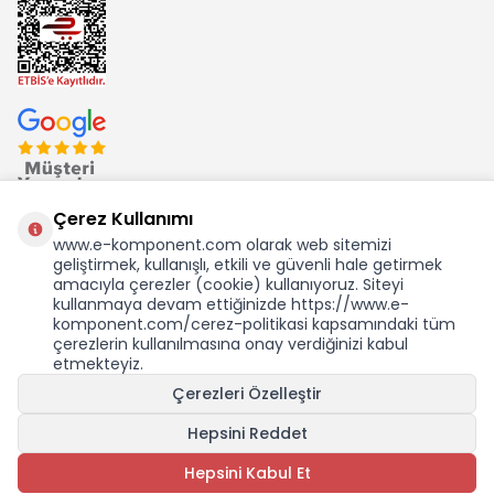
Çerez Kullanımı
www.e-komponent.com olarak web sitemizi
geliştirmek, kullanışlı, etkili ve güvenli hale getirmek
Ekom Elk. Elektronik San. ve Tic. A.Ş.'nin Tescilli Bir Markasıdır
amacıyla çerezler (cookie) kullanıyoruz. Siteyi
kullanmaya devam ettiğinizde https://www.e-
komponent.com/cerez-politikasi kapsamındaki tüm
çerezlerin kullanılmasına onay verdiğinizi kabul
etmekteyiz.
KDV Dahil Birim Fiyat
Çerezleri Özelleştir
287,79
TL
5,04 USD +KDV
Hepsini Reddet
SEPETE EKLE
Hepsini Kabul Et
Adet