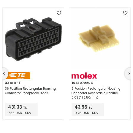
344111-1
1053072206
36 Position Rectangular Housing
6 Position Rectangular Housing
Connector Receptacle Black
Connector Receptacle Natural
0.098" (2.50mm)
431,33
43,56
TL
TL
7,55 USD +KDV
0,76 USD +KDV