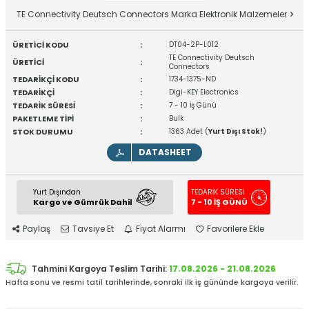
TE Connectivity Deutsch Connectors Marka Elektronik Malzemeler
ÜRETİCİ KODU
:
DT04-2P-L012
TE Connectivity Deutsch
ÜRETİCİ
:
Connectors
TEDARİKÇİ KODU
:
1734-1375-ND
TEDARİKÇİ
:
Digi-KEY Electronics
TEDARİK SÜRESİ
:
7 - 10 İş Günü
PAKETLEME TİPİ
:
Bulk
STOK DURUMU
:
1363 Adet (
Yurt Dışı Stok!
)
DATASHEET
Yurt Dışından
TEDARİK SÜRESİ
Kargo ve Gümrük Dahil
7 - 10 İŞ GÜNÜ
Paylaş
Tavsiye Et
Fiyat Alarmı
Favorilere Ekle
Tahmini Kargoya Teslim Tarihi:
17.08.2026 - 21.08.2026
Hafta sonu ve resmi tatil tarihlerinde, sonraki ilk iş gününde kargoya verilir.