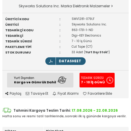
Skyworks Solutions Inc. Marka Elektronik Malzemeler
ÜRETİCİ KODU
:
SMV1281-079LF
ÜRETİCİ
:
Skyworks Solutions Inc.
TEDARİKÇİ KODU
:
863-1731-1-ND
TEDARİKÇİ
:
Digi-KEY Electronics
TEDARİK SÜRESİ
:
7 - 10 İş Günü
PAKETLEME TİPİ
:
Cut Tape (CT)
STOK DURUMU
:
33 Adet (
Yurt Dışı Stok!
)
DATASHEET
Yurt Dışından
TEDARİK SÜRESİ
Kargo ve Gümrük Dahil
7 - 10 İŞ GÜNÜ
Paylaş
Tavsiye Et
Fiyat Alarmı
Favorilere Ekle
Tahmini Kargoya Teslim Tarihi:
17.08.2026 - 22.08.2026
Hafta sonu ve resmi tatil tarihlerinde, sonraki ilk iş gününde kargoya verilir.