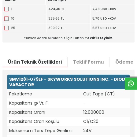
Miktar
Birim Fiyat
1
424,36 TL
7,43 USD +KDV
10
325,66 TL
5,70 USD +KDV
25
300,92 TL
5,27 USD +KDV
Yüksek Adetli Alımlarınız İçin Lütfen
Teklif İsteyiniz.
W
h
t
a
p
p
D
e
s
e
H
a
t
t
Ürün Teknik Özellikleri
Teklif Formu
Ödeme S
SMV1281-079LF - SKYWORKS SOLUTIONS INC. - DIODE
VARACTOR
Paketleme
Cut Tape (CT)
Kapasitans @ Vr, F
-
Kapasitans Oranı
12.000000
Kapasitans Oran Koşulu
C1/C20
Maksimum Ters Tepe Gerilimi
24V