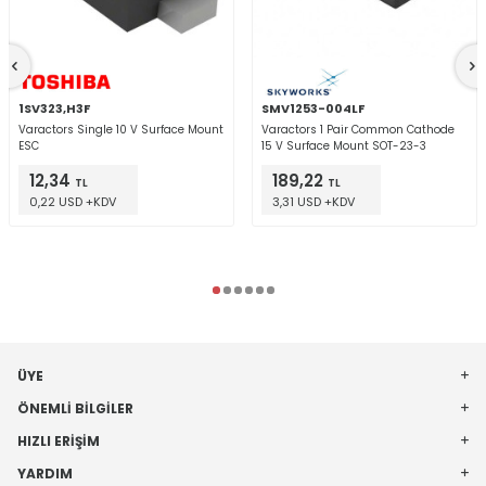
1SV323,H3F
SMV1253-004LF
Varactors Single 10 V Surface Mount
Varactors 1 Pair Common Cathode
ESC
15 V Surface Mount SOT-23-3
12,34
189,22
TL
TL
0,22 USD +KDV
3,31 USD +KDV
ÜYE
ÖNEMLI BILGILER
HIZLI ERIŞIM
YARDIM